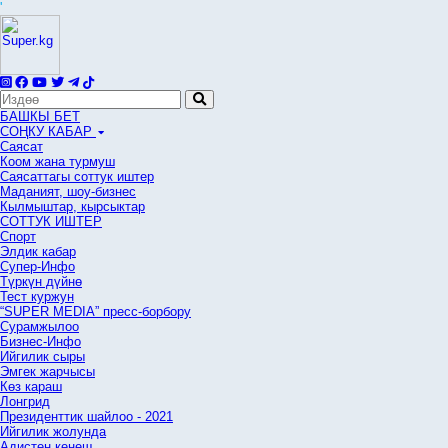
'
БАШКЫ БЕТ
СОҢКУ КАБАР
Саясат
Коом жана турмуш
Саясаттагы соттук иштер
Маданият, шоу-бизнес
Кылмыштар, кырсыктар
СОТТУК ИШТЕР
Спорт
Элдик кабар
Супер-Инфо
Түркүн дүйнө
Тест куржун
“SUPER MEDIA” пресс-борбору
Сурамжылоо
Бизнес-Инфо
Ийгилик сыры
Эмгек жарчысы
Көз караш
Лонгрид
Президенттик шайлоо - 2021
Ийгилик жолунда
Адистен кеңеш