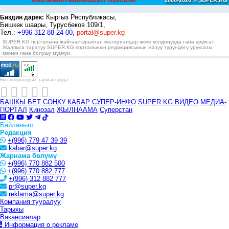
Маалымат-маанайшат порталы
2006-2020 © SUPER.KG
Кыргыз Республикасы,
Биздин дарек:
Бишкек шаары, Турусбеков 109/1,
Тел.:
+996 312 88-24-00,
portal@super.kg
SUPER.KG порталына жайгаштырылган материалдар жеке колдонууда гана уруксат.
Жалпыга таратуу SUPER.KG порталынын редакциясынын жазуу түрүндөгү уруксаты
менен гана болушу мүмкүн.
Биз социалдык тармактарда:
БАШКЫ БЕТ
СОҢКУ КАБАР
СУПЕР-ИНФО
SUPER.KG ВИДЕО
МЕДИА-
ПОРТАЛ
Кинозал
ЖЫЛНААМА
Суперстан
Байланыш
Редакция
+(996) 779 47 39 39
kabar@super.kg
Жарнама бөлүмү
+(996) 770 882 500
+(996) 770 882 777
+(996) 312 882 777
pr@super.kg
reklama@super.kg
Компания тууралуу
Тарыхы
Вакансиялар
Информация о рекламе