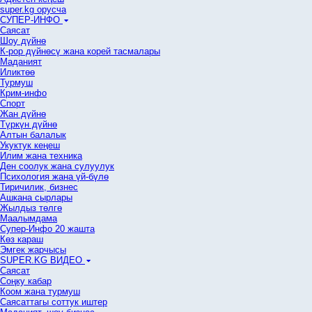
super.kg орусча
СУПЕР-ИНФО
Саясат
Шоу дүйнө
К-рор дүйнөсү жана корей тасмалары
Маданият
Иликтөө
Турмуш
Крим-инфо
Спорт
Жан дүйнө
Түркүн дүйнө
Алтын балалык
Укуктук кеӊеш
Илим жана техника
Ден соолук жана сулуулук
Психология жана үй-бүлө
Тиричилик, бизнес
Ашкана сырлары
Жылдыз төлгө
Маалымдама
Супер-Инфо 20 жашта
Көз караш
Эмгек жарчысы
SUPER.KG ВИДЕО
Саясат
Cоңку кабар
Коом жана турмуш
Саясаттагы соттук иштер