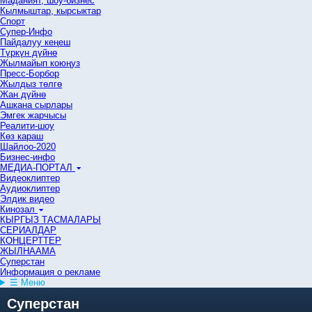
Маданият, шоу-бизнес
Кылмыштар, кырсыктар
Спорт
Супер-Инфо
Пайдалуу кеңеш
Түркүн дүйнө
Жылмайып коюңуз
Пресс-Борбор
Жылдыз төлгө
Жан дүйнө
Ашкана сырлары
Эмгек жарчысы
Реалити-шоу
Көз караш
Шайлоо-2020
Бизнес-инфо
МЕДИА-ПОРТАЛ
Видеоклиптер
Аудиоклиптер
Элдик видео
Кинозал
КЫРГЫЗ ТАСМАЛАРЫ
СЕРИАЛДАР
КОНЦЕРТТЕР
ЖЫЛНААМА
Суперстан
Информация о рекламе
☰ Меню
Суперстан