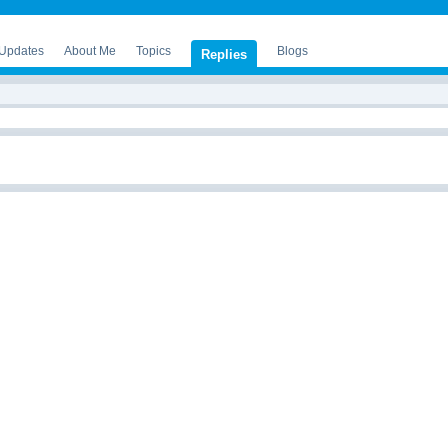
 Updates
About Me
Topics
Blogs
Replies