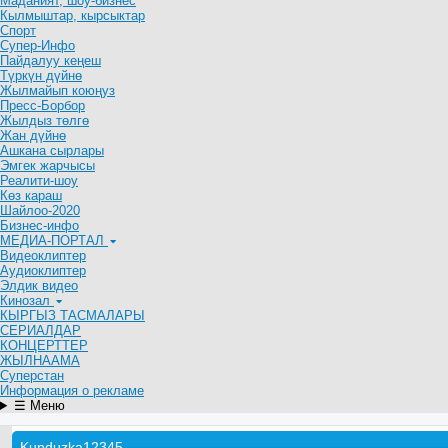
Маданият, шоу-бизнес
Кылмыштар, кырсыктар
Спорт
Супер-Инфо
Пайдалуу кеңеш
Түркүн дүйнө
Жылмайып коюңуз
Пресс-Борбор
Жылдыз төлгө
Жан дүйнө
Ашкана сырлары
Эмгек жарчысы
Реалити-шоу
Көз караш
Шайлоо-2020
Бизнес-инфо
МЕДИА-ПОРТАЛ
Видеоклиптер
Аудиоклиптер
Элдик видео
Кинозал
КЫРГЫЗ ТАСМАЛАРЫ
СЕРИАЛДАР
КОНЦЕРТТЕР
ЖЫЛНААМА
Суперстан
Информация о рекламе
☰ Меню
Kunduzka12345