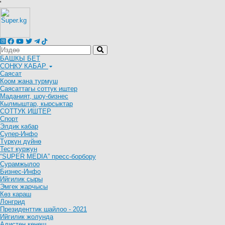
'
БАШКЫ БЕТ
СОҢКУ КАБАР
Саясат
Коом жана турмуш
Саясаттагы соттук иштер
Маданият, шоу-бизнес
Кылмыштар, кырсыктар
СОТТУК ИШТЕР
Спорт
Элдик кабар
Супер-Инфо
Түркүн дүйнө
Тест куржун
“SUPER MEDIA” пресс-борбору
Сурамжылоо
Бизнес-Инфо
Ийгилик сыры
Эмгек жарчысы
Көз караш
Лонгрид
Президенттик шайлоо - 2021
Ийгилик жолунда
Адистен кеңеш