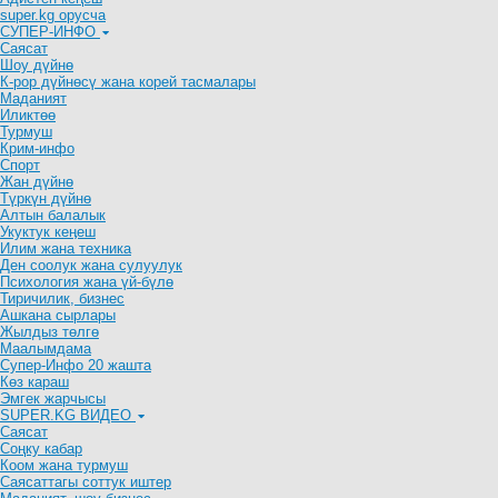
super.kg орусча
СУПЕР-ИНФО
Саясат
Шоу дүйнө
К-рор дүйнөсү жана корей тасмалары
Маданият
Иликтөө
Турмуш
Крим-инфо
Спорт
Жан дүйнө
Түркүн дүйнө
Алтын балалык
Укуктук кеӊеш
Илим жана техника
Ден соолук жана сулуулук
Психология жана үй-бүлө
Тиричилик, бизнес
Ашкана сырлары
Жылдыз төлгө
Маалымдама
Супер-Инфо 20 жашта
Көз караш
Эмгек жарчысы
SUPER.KG ВИДЕО
Саясат
Cоңку кабар
Коом жана турмуш
Саясаттагы соттук иштер