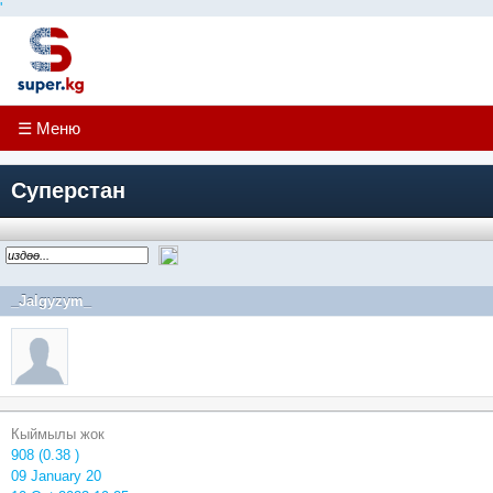
'
☰ Меню
Суперстан
_Jalgyzym_
Кыймылы жок
908 (0.38 )
09 January 20