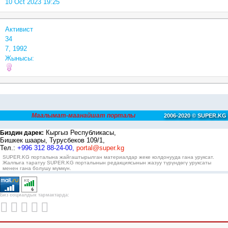
10 Oct 2023 19:25
Активист
34
7, 1992
Жынысы:
Маалымат-маанайшат порталы
2006-2020 © SUPER.KG
Кыргыз Республикасы,
Биздин дарек:
Бишкек шаары, Турусбеков 109/1,
Тел.:
+996 312 88-24-00,
portal@super.kg
SUPER.KG порталына жайгаштырылган материалдар жеке колдонууда гана уруксат.
Жалпыга таратуу SUPER.KG порталынын редакциясынын жазуу түрүндөгү уруксаты
менен гана болушу мүмкүн.
Биз социалдык тармактарда: