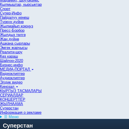
Маданият, шоу-бизнес
Кылмыштар, кырсыктар
Спорт
Супер-Инфо
Пайдалуу кеңеш
Түркүн дүйнө
Жылмайып коюңуз
Пресс-Борбор
Жылдыз төлгө
Жан дүйнө
Ашкана сырлары
Эмгек жарчысы
Реалити-шоу
Көз караш
Шайлоо-2020
Бизнес-инфо
МЕДИА-ПОРТАЛ
Видеоклиптер
Аудиоклиптер
Элдик видео
Кинозал
КЫРГЫЗ ТАСМАЛАРЫ
СЕРИАЛДАР
КОНЦЕРТТЕР
ЖЫЛНААМА
Суперстан
Информация о рекламе
☰ Меню
Суперстан