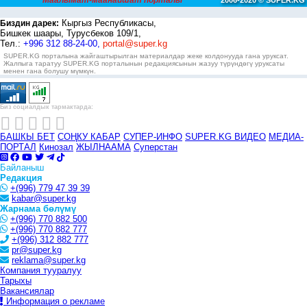
Маалымат-маанайшат порталы
2006-2020 © SUPER.KG
Кыргыз Республикасы,
Биздин дарек:
Бишкек шаары, Турусбеков 109/1,
Тел.:
+996 312 88-24-00,
portal@super.kg
SUPER.KG порталына жайгаштырылган материалдар жеке колдонууда гана уруксат.
Жалпыга таратуу SUPER.KG порталынын редакциясынын жазуу түрүндөгү уруксаты
менен гана болушу мүмкүн.
Биз социалдык тармактарда:
БАШКЫ БЕТ
СОҢКУ КАБАР
СУПЕР-ИНФО
SUPER.KG ВИДЕО
МЕДИА-
ПОРТАЛ
Кинозал
ЖЫЛНААМА
Суперстан
Байланыш
Редакция
+(996) 779 47 39 39
kabar@super.kg
Жарнама бөлүмү
+(996) 770 882 500
+(996) 770 882 777
+(996) 312 882 777
pr@super.kg
reklama@super.kg
Компания тууралуу
Тарыхы
Вакансиялар
Информация о рекламе