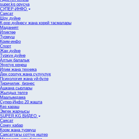
super.kg орусча
СУПЕР-ИНФО
Саясат
Шоу дүйнө
К-рор дүйнөсү жана корей тасмалары
Маданият
Иликтөө
Турмуш
Крим-инфо
Спорт
Жан дүйнө
Түркүн дүйнө
Алтын балалык
Укуктук кеӊеш
Илим жана техника
Ден соолук жана сулуулук
Психология жана үй-бүлө
Тиричилик, бизнес
Ашкана сырлары
Жылдыз төлгө
Маалымдама
Супер-Инфо 20 жашта
Көз караш
Эмгек жарчысы
SUPER.KG ВИДЕО
Саясат
Cоңку кабар
Коом жана турмуш
Саясаттагы соттук иштер