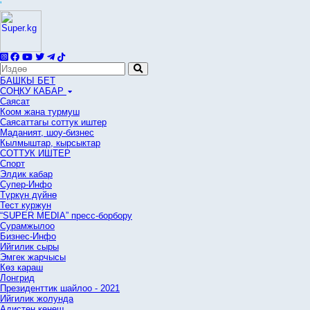
'
БАШКЫ БЕТ
СОҢКУ КАБАР
Саясат
Коом жана турмуш
Саясаттагы соттук иштер
Маданият, шоу-бизнес
Кылмыштар, кырсыктар
СОТТУК ИШТЕР
Спорт
Элдик кабар
Супер-Инфо
Түркүн дүйнө
Тест куржун
“SUPER MEDIA” пресс-борбору
Сурамжылоо
Бизнес-Инфо
Ийгилик сыры
Эмгек жарчысы
Көз караш
Лонгрид
Президенттик шайлоо - 2021
Ийгилик жолунда
Адистен кеңеш