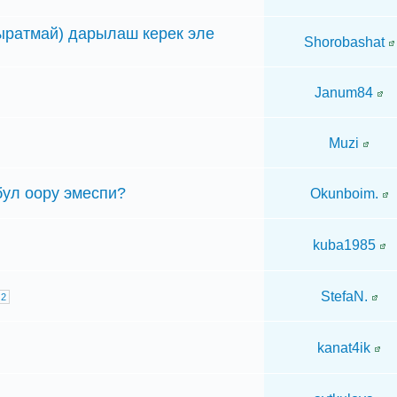
чыратмай) дарылаш керек эле
Shorobashat
Janum84
Muzi
бул оору эмеспи?
Okunboim.
kuba1985
StefaN.
2
kanat4ik