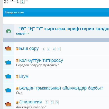
(2 )
1
2
Неврология
"Ө" "Ң" "Ү" кыргызча шрифттерин колдон
super
Баш оору
1
2
3
4
Кол-буттун титироосу
Нервден болуусу мумкунбу?
Шум
Белдин грыжасынан айыккандар барбы?
Смс
Эпилепсия
1
2
3
Айыктырса болобу?