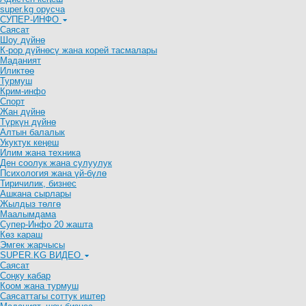
super.kg орусча
СУПЕР-ИНФО
Саясат
Шоу дүйнө
К-рор дүйнөсү жана корей тасмалары
Маданият
Иликтөө
Турмуш
Крим-инфо
Спорт
Жан дүйнө
Түркүн дүйнө
Алтын балалык
Укуктук кеӊеш
Илим жана техника
Ден соолук жана сулуулук
Психология жана үй-бүлө
Тиричилик, бизнес
Ашкана сырлары
Жылдыз төлгө
Маалымдама
Супер-Инфо 20 жашта
Көз караш
Эмгек жарчысы
SUPER.KG ВИДЕО
Саясат
Cоңку кабар
Коом жана турмуш
Саясаттагы соттук иштер