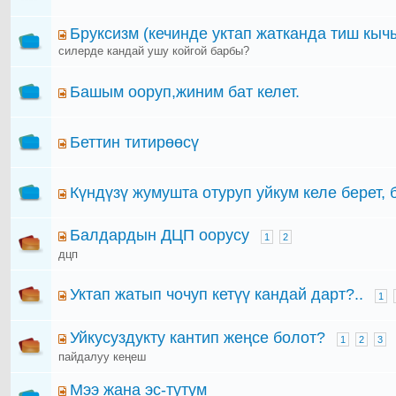
Бруксизм (кечинде уктап жатканда тиш кы
силерде кандай ушу койгой барбы?
Башым ооруп,жиним бат келет.
Беттин титирөөсү
Күндүзү жумушта отуруп уйкум келе берет, 
Балдардын ДЦП оорусу
1
2
дцп
Уктап жатып чочуп кетүү кандай дарт?..
1
Уйкусуздукту кантип жеңсе болот?
1
2
3
пайдалуу кеңеш
Мээ жана эс-тутум