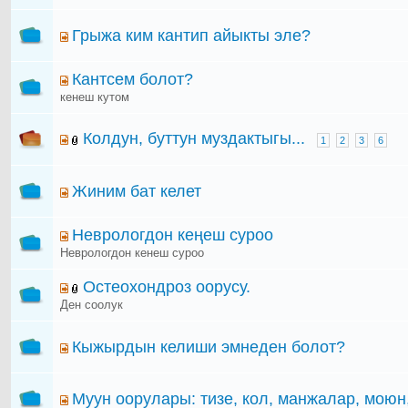
Грыжа ким кантип айыкты эле?
Кантсем болот?
кенеш кутом
Колдун, буттун муздактыгы...
1
2
3
6
Жиним бат келет
Неврологдон кеңеш суроо
Неврологдон кенеш суроо
Остеохондроз оорусу.
Ден соолук
Кыжырдын келиши эмнеден болот?
Муун оорулары: тизе, кол, манжалар, моюн,