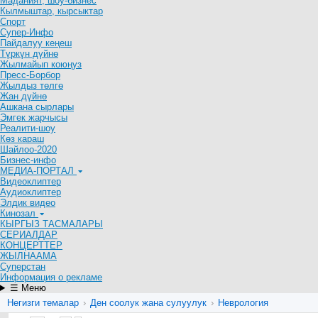
Маданият, шоу-бизнес
Кылмыштар, кырсыктар
Спорт
Супер-Инфо
Пайдалуу кеңеш
Түркүн дүйнө
Жылмайып коюңуз
Пресс-Борбор
Жылдыз төлгө
Жан дүйнө
Ашкана сырлары
Эмгек жарчысы
Реалити-шоу
Көз караш
Шайлоо-2020
Бизнес-инфо
МЕДИА-ПОРТАЛ
Видеоклиптер
Аудиоклиптер
Элдик видео
Кинозал
КЫРГЫЗ ТАСМАЛАРЫ
СЕРИАЛДАР
КОНЦЕРТТЕР
ЖЫЛНААМА
Суперстан
Информация о рекламе
☰ Меню
Негизги темалар
›
Ден соолук жана сулуулук
›
Неврология