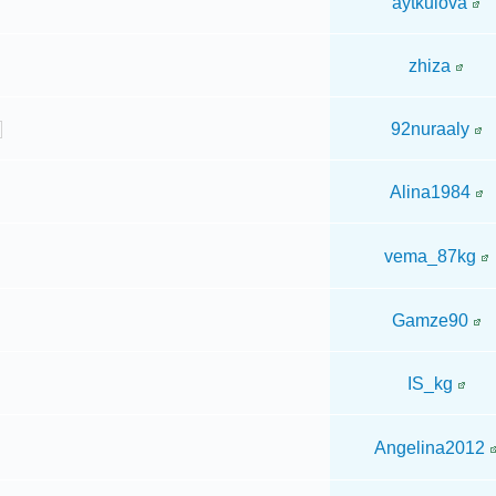
aytkulova
zhiza
92nuraaly
Alina1984
vema_87kg
Gamze90
IS_kg
Angelina2012