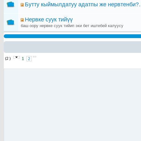
Бутту кыймылдатуу адатпы же нервтенби?.
Нервке суук тийүү
баш оору нервке суук тийип эки бет иштебей калуусу
(2 )
1
2