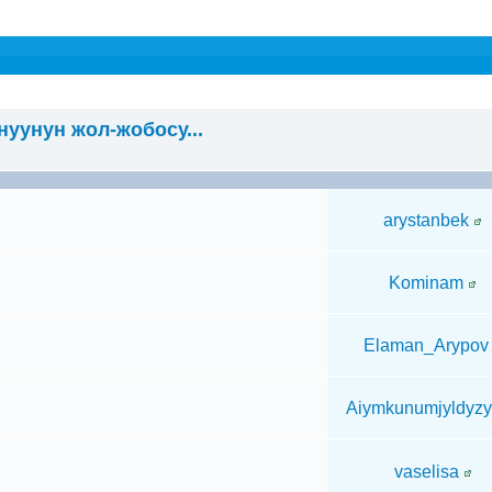
уунун жол-жобосу...
arystanbek
Kominam
Elaman_Arypov
Aiymkunumjyldyz
vaselisa