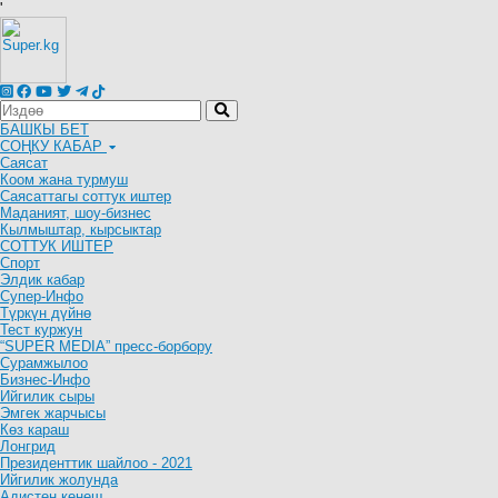
'
БАШКЫ БЕТ
СОҢКУ КАБАР
Саясат
Коом жана турмуш
Саясаттагы соттук иштер
Маданият, шоу-бизнес
Кылмыштар, кырсыктар
СОТТУК ИШТЕР
Спорт
Элдик кабар
Супер-Инфо
Түркүн дүйнө
Тест куржун
“SUPER MEDIA” пресс-борбору
Сурамжылоо
Бизнес-Инфо
Ийгилик сыры
Эмгек жарчысы
Көз караш
Лонгрид
Президенттик шайлоо - 2021
Ийгилик жолунда
Адистен кеңеш