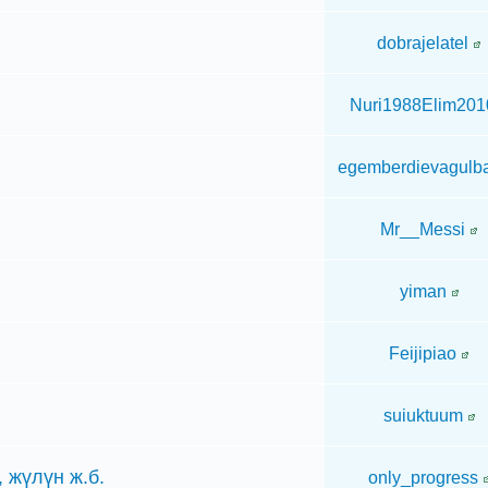
dobrajelatel
Nuri1988Elim201
egemberdievagulb
Mr__Messi
yiman
Feijipiao
suiuktuum
 жүлүн ж.б.
only_progress