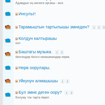
Адамдын эң негизги органы - мээ
Инсульт!
Тарамыштын тартылышы эмнеден?
1
2
3
Колдун калтырашы
кол
Баштагы музыка.
1
2
билгендер болсо кенешиниздер керек.
Нерв оорулары.
Уйкунун алмашышы
1
2
Бул эмне деген оору?
1
2
Колуму ток тарта берет.