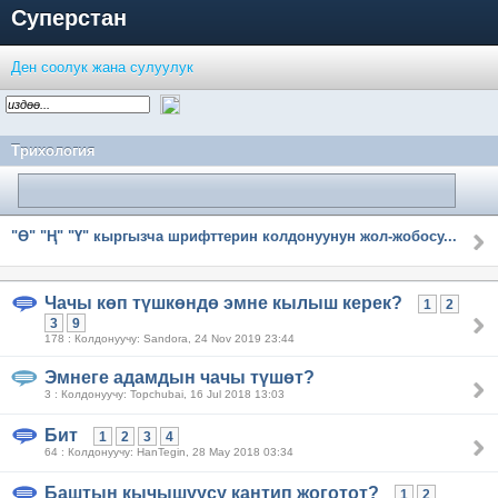
Суперстан
Ден соолук жана сулуулук
Трихология
"Ө" "Ң" "Ү" кыргызча шрифттерин колдонуунун жол-жобосу...
Чачы көп түшкөндө эмне кылыш керек?
1
2
3
9
178 : Колдонуучу: Sandora, 24 Nov 2019 23:44
Эмнеге адамдын чачы түшөт?
3 : Колдонуучу: Topchubai, 16 Jul 2018 13:03
Бит
1
2
3
4
64 : Колдонуучу: HanTegin, 28 May 2018 03:34
Баштын кычышуусу кантип жоготот?
1
2