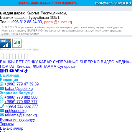
Маалымат-маанайшат порталы
2006-2020 © SUPER.KG
Кыргыз Республикасы,
Биздин дарек:
Бишкек шаары, Турусбеков 109/1,
Тел.:
+996 312 88-24-00,
portal@super.kg
SUPER.KG порталына жайгаштырылган материалдар жеке колдонууда гана уруксат.
Жалпыга таратуу SUPER.KG порталынын редакциясынын жазуу түрүндөгү уруксаты
менен гана болушу мүмкүн.
Биз социалдык тармактарда:
БАШКЫ БЕТ
СОҢКУ КАБАР
СУПЕР-ИНФО
SUPER.KG ВИДЕО
МЕДИА-
ПОРТАЛ
Кинозал
ЖЫЛНААМА
Суперстан
Байланыш
Редакция
+(996) 779 47 39 39
kabar@super.kg
Жарнама бөлүмү
+(996) 770 882 500
+(996) 770 882 777
+(996) 312 882 777
pr@super.kg
reklama@super.kg
Компания тууралуу
Тарыхы
Вакансиялар