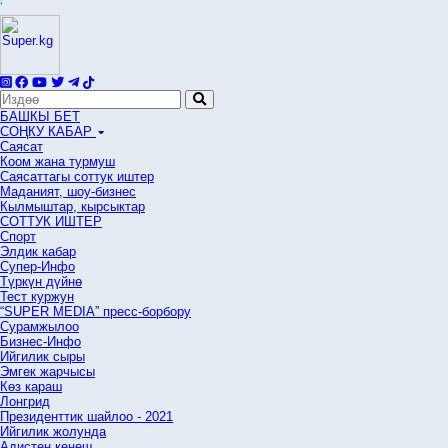
'
БАШКЫ БЕТ
СОҢКУ КАБАР
Саясат
Коом жана турмуш
Саясаттагы соттук иштер
Маданият, шоу-бизнес
Кылмыштар, кырсыктар
СОТТУК ИШТЕР
Спорт
Элдик кабар
Супер-Инфо
Түркүн дүйнө
Тест куржун
“SUPER MEDIA” пресс-борбору
Сурамжылоо
Бизнес-Инфо
Ийгилик сыры
Эмгек жарчысы
Көз караш
Лонгрид
Президенттик шайлоо - 2021
Ийгилик жолунда
Адистен кеңеш