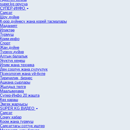
super.kg орусча
СУПЕР-ИНФО
Саясат
Шоу дүйнө
К-рор дүйнөсү жана корей тасмалары
Маданият
Иликтөө
Турмуш
Крим-инфо
Спорт
Жан дүйнө
Түркүн дүйнө
Алтын балалык
Укуктук кеӊеш
Илим жана техника
Ден соолук жана сулуулук
Психология жана үй-бүлө
Тиричилик, бизнес
Ашкана сырлары
Жылдыз төлгө
Маалымдама
Супер-Инфо 20 жашта
Көз караш
Эмгек жарчысы
SUPER.KG ВИДЕО
Саясат
Cоңку кабар
Коом жана турмуш
Саясаттагы соттук иштер