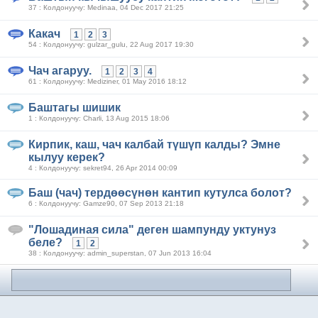
37 : Колдонуучу: Medinaa, 04 Dec 2017 21:25
Какач
1
2
3
54 : Колдонуучу: gulzar_gulu, 22 Aug 2017 19:30
Чач агаруу.
1
2
3
4
61 : Колдонуучу: Mediziner, 01 May 2016 18:12
Баштагы шишик
1 : Колдонуучу: Charli, 13 Aug 2015 18:06
Кирпик, каш, чач калбай түшүп калды? Эмне
кылуу керек?
4 : Колдонуучу: sekret94, 26 Apr 2014 00:09
Баш (чач) тердөөсүнөн кантип кутулса болот?
6 : Колдонуучу: Gamze90, 07 Sep 2013 21:18
"Лошадиная сила" деген шампунду уктунуз
беле?
1
2
38 : Колдонуучу: admin_superstan, 07 Jun 2013 16:04