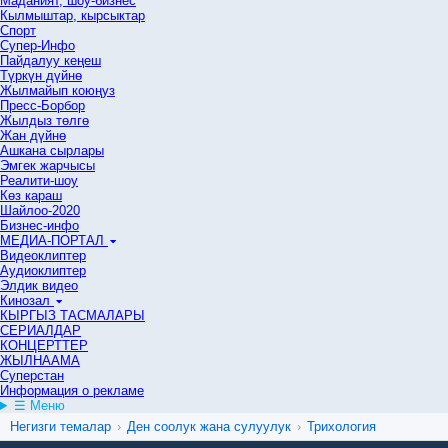
Маданият, шоу-бизнес
Кылмыштар, кырсыктар
Спорт
Супер-Инфо
Пайдалуу кеңеш
Түркүн дүйнө
Жылмайып коюңуз
Пресс-Борбор
Жылдыз төлгө
Жан дүйнө
Ашкана сырлары
Эмгек жарчысы
Реалити-шоу
Көз караш
Шайлоо-2020
Бизнес-инфо
МЕДИА-ПОРТАЛ
Видеоклиптер
Аудиоклиптер
Элдик видео
Кинозал
КЫРГЫЗ ТАСМАЛАРЫ
СЕРИАЛДАР
КОНЦЕРТТЕР
ЖЫЛНААМА
Суперстан
Информация о рекламе
☰ Меню
Негизги темалар
›
Ден соолук жана сулуулук
›
Трихология