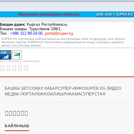
Маалымат-маанайшат порталы
2006-2020 © SUPER.KG
Кыргыз Республикасы,
Биздин дарек:
Бишкек шаары, Турусбеков 109/1,
Тел.:
+996 312 88-24-00,
portal@super.kg
SUPER.KG порталына жайгаштырылган материалдар жеке колдонууда гана уруксат.
Жалпыга таратуу SUPER.KG порталынын редакциясынын жазуу түрүндөгү уруксаты
менен гана болушу мүмкүн.
Биз социалдык тармактарда:
БАШКЫ БЕТ
СОҢКУ КАБАР
СУПЕР-ИНФО
SUPER.KG ВИДЕО
МЕДИА-ПОРТАЛ
КИНОЗАЛ
ЖЫЛНААМА
СУПЕРСТАН
БАЙЛАНЫШ