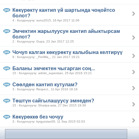
Көкүрөктү кантип үй шартында чоңойтсо
болот?
4 : Колдонуучу: sunu2015, 16 Apr 2017 11:06
Эмчектин жарылуусун кантип айыктырсам
болот?
2 : Колдонуучу: Gupa, 23 Jan 2017 12:25
Чочуп калган көкүрөктү калыбына келтирүү
9 : Колдонуучу: _PeriWa_, 21 Jan 2017 19:21
Баланы эмчектен чыгарган соң...
15 : Колдонуучу: admin_superstan, 25 Apr 2016 15:21
Сөөлдөн кантип кутулам?
3 : Колдонуучу: Respect., 11 Apr 2016 18:18
Төштүн сайгылашуусу эмнеден?
15 : Колдонуучу: Sharipa-asia, 27 Dec 2015 19:39
Көкүрөккө без чочуу
3 : Колдонуучу: kyrgyzstan00, 11 Sep 2015 02:03