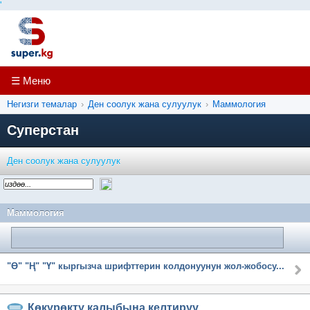
'
☰ Меню
Негизги темалар
›
Ден соолук жана сулуулук
›
Маммология
Суперстан
Ден соолук жана сулуулук
Маммология
"Ө" "Ң" "Ү" кыргызча шрифттерин колдонуунун жол-жобосу...
Көкүрөктү калыбына келтируу