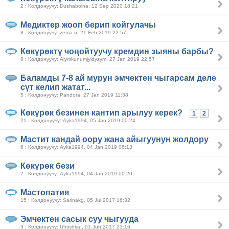
2 : Колдонуучу: Dushabolna, 12 Sep 2020 18:21
Медиктер жооп берип койгулачы
8 : Колдонуучу: zema.n, 21 Feb 2019 22:57
Көкүрөктү чоңойтуучу кремдин зыяны барбы?
8 : Колдонуучу: Aiymkunumjyldyzym, 27 Jan 2019 22:57
Баламды 7-8 ай мурун эмчектен чыгарсам деле
сүт келип жатат...
5 : Колдонуучу: Pandora, 27 Jan 2019 11:38
Көкүрөк безинен кантип арылуу керек?
1
2
21 : Колдонуучу: Ayka1994, 05 Jan 2019 00:24
Мастит кандай оору жана айыгуунун жолдору
6 : Колдонуучу: Ayka1994, 04 Jan 2019 06:13
Көкүрөк бези
2 : Колдонуучу: Ayka1994, 04 Jan 2019 00:20
Мастопатия
15 : Колдонуучу: Sarinakg, 05 Jul 2017 16:32
Эмчектен сасык суу чыгууда
3 : Колдонуучу: Uhtishka., 01 Jun 2017 23:16