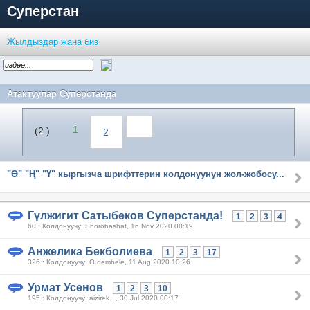
Суперстан
Жылдыздар жана биз
Атактуулар Суперстанда
1
(2 )
2
"Ө" "Ң" "Ү" кыргызча шрифттерин колдонуунун жол-жобосу...
Гүлжигит Сатыбеков Суперстанда!
1
2
3
4
60 : Колдонуучу: Shorobashat, 16 Nov 2020 08:19
Анжелика Бекболиева
1
2
3
17
326 : Колдонуучу: O.dembele, 11 Aug 2020 10:26
Урмат Усенов
1
2
3
10
195 : Колдонуучу: aizirek..., 30 Jul 2020 00:17