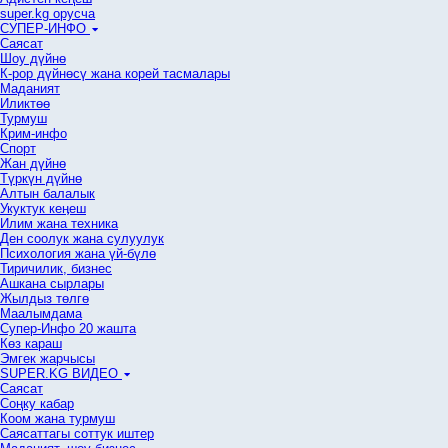
super.kg орусча
СУПЕР-ИНФО
Саясат
Шоу дүйнө
К-рор дүйнөсү жана корей тасмалары
Маданият
Иликтөө
Турмуш
Крим-инфо
Спорт
Жан дүйнө
Түркүн дүйнө
Алтын балалык
Укуктук кеӊеш
Илим жана техника
Ден соолук жана сулуулук
Психология жана үй-бүлө
Тиричилик, бизнес
Ашкана сырлары
Жылдыз төлгө
Маалымдама
Супер-Инфо 20 жашта
Көз караш
Эмгек жарчысы
SUPER.KG ВИДЕО
Саясат
Cоңку кабар
Коом жана турмуш
Саясаттагы соттук иштер