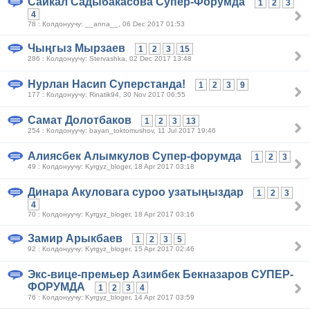
Сайкал Садыбакасова Супер-Форумда
1
2
3
4
78 : Колдонуучу: __anna__, 06 Dec 2017 01:53
Чыңгыз Мырзаев
1
2
3
15
286 : Колдонуучу: Stervashka, 02 Dec 2017 13:48
Нурлан Насип Суперстанда!
1
2
3
9
177 : Колдонуучу: Rinatik94, 30 Nov 2017 06:55
Самат Долотбаков
1
2
3
13
254 : Колдонуучу: bayan_toktomushov, 11 Jul 2017 19:46
Алиясбек Алымкулов Супер-форумда
1
2
3
49 : Колдонуучу: Kyrgyz_bloger, 18 Apr 2017 03:18
Динара Акуловага суроо узатыңыздар
1
2
3
4
70 : Колдонуучу: Kyrgyz_bloger, 18 Apr 2017 03:16
Замир Арыкбаев
1
2
3
5
92 : Колдонуучу: Kyrgyz_bloger, 15 Apr 2017 02:46
Экс-вице-премьер Азимбек Бекназаров СУПЕР-
ФОРУМДА
1
2
3
4
76 : Колдонуучу: Kyrgyz_bloger, 14 Apr 2017 03:59