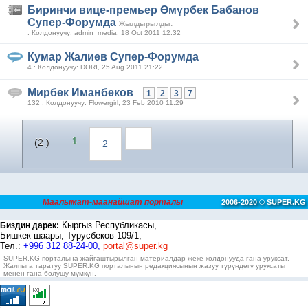
Биринчи вице-премьер Өмүрбек Бабанов
Супер-Форумда
Жылдырылды:
: Колдонуучу: admin_media, 18 Oct 2011 12:32
Кумар Жалиев Супер-Форумда
4 : Колдонуучу: DORI, 25 Aug 2011 21:22
Мирбек Иманбеков
1
2
3
7
132 : Колдонуучу: Flowergirl, 23 Feb 2010 11:29
1
(2 )
2
Маалымат-маанайшат порталы
2006-2020 © SUPER.KG
Кыргыз Республикасы,
Биздин дарек:
Бишкек шаары, Турусбеков 109/1,
Тел.:
+996 312 88-24-00,
portal@super.kg
SUPER.KG порталына жайгаштырылган материалдар жеке колдонууда гана уруксат.
Жалпыга таратуу SUPER.KG порталынын редакциясынын жазуу түрүндөгү уруксаты
менен гана болушу мүмкүн.