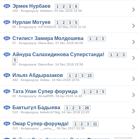
Эрмек Нурбаев
1
2
3
6
102 : Колдонуучу: Aishiteru, 03 Jan 2020 23:39
Нурлан Мотуев
1
2
3
5
95 : Колдонуучу: XATSAN125, 03 May 2019 11:14
Стилист Замира Молдошева
1
2
3
57 : Колдонуучу: Diana-Ban, 15 Dec 2018 00:06
Айнура Салахидинова Суперстанда!
1
2
3
5
80 : Колдонуучу: Diana-Ban, 14 Dec 2018 23:56
Ильяз Абдыразаков
1
2
3
15
292 : Колдонуучу: Ashka., 16 Nov 2018 16:51
Тата Улан Супер форумда
1
2
3
5
82 : Колдонуучу: Ali.na9595, 09 Apr 2018 11:48
Бактыгүл Бадыева
1
2
3
26
510 : Колдонуучу: bekub1473kg, 04 Jan 2018 22:45
Омар Супер-форумда!
1
2
3
11
215 : Колдонуучу: __anna__, 06 Dec 2017 01:58