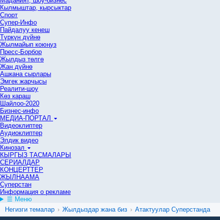
Маданият, шоу-бизнес
Кылмыштар, кырсыктар
Спорт
Супер-Инфо
Пайдалуу кеңеш
Түркүн дүйнө
Жылмайып коюңуз
Пресс-Борбор
Жылдыз төлгө
Жан дүйнө
Ашкана сырлары
Эмгек жарчысы
Реалити-шоу
Көз караш
Шайлоо-2020
Бизнес-инфо
МЕДИА-ПОРТАЛ
Видеоклиптер
Аудиоклиптер
Элдик видео
Кинозал
КЫРГЫЗ ТАСМАЛАРЫ
СЕРИАЛДАР
КОНЦЕРТТЕР
ЖЫЛНААМА
Суперстан
Информация о рекламе
☰ Меню
Негизги темалар
›
Жылдыздар жана биз
›
Атактуулар Суперстанда