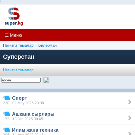
'
☰ Меню
Негизги темалар
›
Билерман
Суперстан
Негизги темалар
Спорт
230 · 02 May 2025 23:08
Ашкана сырлары
172 · 13 Jan 2025 00:45
Илим жана техника
306 · 14 Nov 2023 22:41