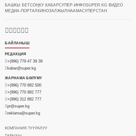
БАШКЫ БЕТ
СОҢКУ КАБАР
СУПЕР-ИНФО
SUPER.KG ВИДЕО
МЕДИА-ПОРТАЛ
КИНОЗАЛ
ЖЫЛНААМА
СУПЕРСТАН
БАЙЛАНЫШ
РЕДАКЦИЯ
+(996) 779 47 39 39
kabar@super.kg
ЖАРНАМА БӨЛҮМҮ
+(996) 770 882 500
+(996) 770 882 777
+(996) 312 882 777
pr@super.kg
reklama@super.kg
КОМПАНИЯ ТУУРАЛУУ
ТАРЫХЫ