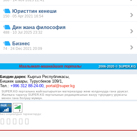
Юристтин кенеши
150 · 05 Apr 2021 16:54
Дин жана философия
488 · 10 Jul 2025 23:32
Бизнес
74 · 24 Dec 2021 20:09
Маалымат-маанайшат порталы
2006-2020 © SUPER.KG
Кыргыз Республикасы,
Биздин дарек:
Бишкек шаары, Турусбеков 109/1,
Тел.:
+996 312 88-24-00,
portal@super.kg
SUPER.KG порталына жайгаштырылган материалдар жеке колдонууда гана уруксат.
Жалпыга таратуу SUPER.KG порталынын редакциясынын жазуу түрүндөгү уруксаты
менен гана болушу мүмкүн.
Биз социалдык тармактарда: