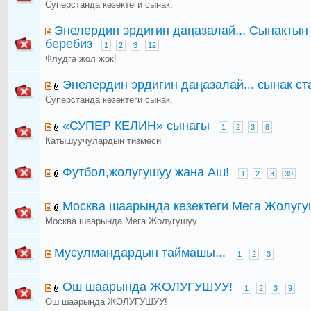
Суперстанда кезектеги сынак.
Энелердин эрдигин даңазалай... Сынакты
беребиз
1
2
3
12
Флудга жол жок!
Энелердин эрдигин даңазалай... сынак ст
Суперстанда кезектеги сынак.
«СУПЕР КЕЛИН» сынагы
1
2
3
8
Катышуучулардын тизмеси
Футбол,жолугушуу жана Аш!
1
2
3
39
Москва шаарында кезектеги Мега Жолугу
Москва шаарында Мега Жолугушуу
Мусулмандардын таймашы...
1
2
3
Ош шаарында ЖОЛУГУШУУ!
1
2
3
9
Ош шаарында ЖОЛУГУШУУ!