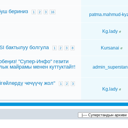
буш бериниз
1
2
3
16
patma.mahmud-ky
Kg.lady
I бактылуу болгула
Kursanai
1
2
3
8
еңиз! "Супер-Инфо" гезити
ык майрамы менен куттуктайт!
admin_superstan
йгөйлөрдү чечүүчү жол"
1
2
3
Kg.lady