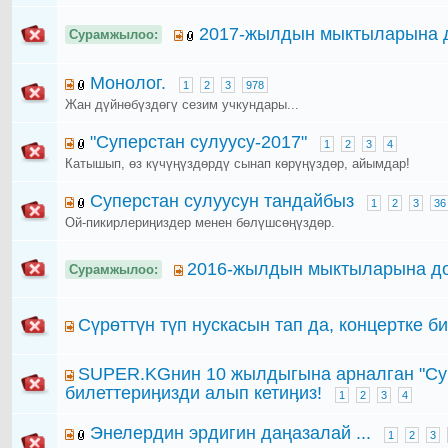
2017-жылдын мыктыларына 
Сурамжылоо:
Монолог.
1
2
3
978
Жан дүйнөбүздөгү сезим учкундары...
"Суперстан сулуусу-2017"
1
2
3
4
Катышып, өз күчүңүздөрдү сынап көрүңүздөр, айымдар!
Суперстан сулуусун тандайбыз
1
2
3
36
Ой-пикирлериңиздер менен бөлүшсөңүздөр.
2016-жылдын мыктыларына до
Сурамжылоо:
Сүрөттүн түп нускасын тап да, концертке би
SUPER.KGнин 10 жылдыгына арналган "Суп
билеттериӊизди алып кетиӊиз!
1
2
3
4
Энелердин эрдигин даңазалай ...
1
2
3