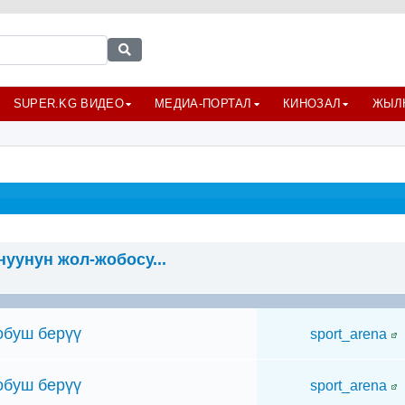
SUPER.KG ВИДЕО
МЕДИА-ПОРТАЛ
КИНОЗАЛ
ЖЫЛ
уунун жол-жобосу...
буш берүү
sport_arena
буш берүү
sport_arena