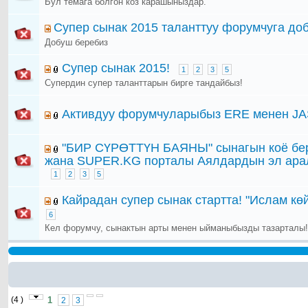
Бул темага болгон коз карашыныздар.
Супер сынак 2015 таланттуу форумчуга до
Добуш беребиз
Супер сынак 2015!
1
2
3
5
Супердин супер таланттарын бирге тандайбыз!
Активдуу форумчуларыбыз ERE менен JAS
"БИР СҮРӨТТҮН БАЯНЫ" сынагын коё берб
жана SUPER.KG порталы Аялдардын эл арал
1
2
3
5
Кайрадан супер сынак стартта! "Ислам кө
6
Кел форумчу, сынактын арты менен ыйманыбызды тазарталы!
(4 )
1
2
3