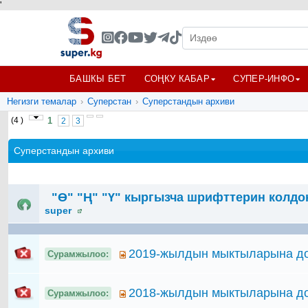
'
БАШКЫ БЕТ
СОҢКУ КАБАР
СУПЕР-ИНФО
Негизги темалар
›
Суперстан
›
Суперстандын архиви
(4 )
1
2
3
Суперстандын архиви
"Ө" "Ң" "Ү" кыргызча шрифттерин колдон
super
2019-жылдын мыктыларына до
Сурамжылоо:
2018-жылдын мыктыларына до
Сурамжылоо: