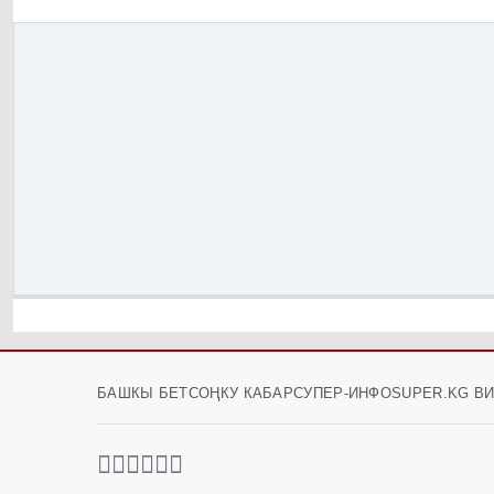
БАШКЫ БЕТ
СОҢКУ КАБАР
СУПЕР-ИНФО
SUPER.KG В