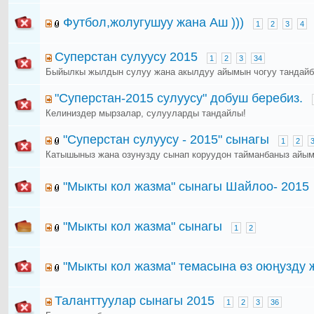
Футбол,жолугушуу жана Аш )))
1
2
3
4
Суперстан сулуусу 2015
1
2
3
34
Быйылкы жылдын сулуу жана акылдуу айымын чогуу тандайб
"Суперстан-2015 сулуусу" добуш беребиз.
Келиниздер мырзалар, сулууларды тандайлы!
"Суперстан сулуусу - 2015" сынагы
1
2
Катышыныз жана озунузду сынап коруудон тайманбаныз айым
"Мыкты кол жазма" сынагы Шайлоо- 2015
"Мыкты кол жазма" сынагы
1
2
"Мыкты кол жазма" темасына өз оюңузду
Таланттуулар сынагы 2015
1
2
3
36