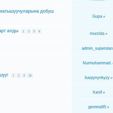
н катышуучуларына добуш
Gupa
арт алды
1
2
3
6
rnurzida
admin_superstan
Nurmuhammad.
шуу!
1
2
3
16
barpynynkyzy
Xanif
gemma95