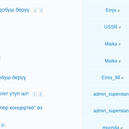
добуш берүү
Ernjs
1
2
USSR
Maika
Maika
буш берүү
Ernis_98
лет утуп ал!
admin_superstan
1
2
ер концертке" өз
admin_superstan
30
rnurzida