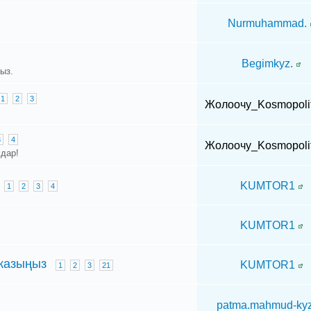
Nurmuhammad.
Begimkyz.
ыз.
1
2
3
Жолоочу_Kosmopoli
3
4
Жолоочу_Kosmopoli
дар!
KUMTOR1
1
2
3
4
KUMTOR1
 жазыңыз
KUMTOR1
1
2
3
21
patma.mahmud-ky