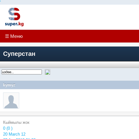
'
☰ Меню
Суперстан
kymyz
Кыймылы жок
0 (0 )
20 March 12