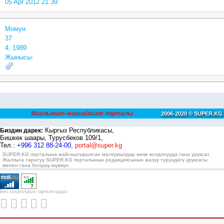
05 Apr 2012 21:39
Момун
37
4, 1989
Жынысы:
Маалымат-маанайшат порталы
2006-2020 © SUPER.KG
Кыргыз Республикасы,
Биздин дарек:
Бишкек шаары, Турусбеков 109/1,
Тел.:
+996 312 88-24-00,
portal@super.kg
SUPER.KG порталына жайгаштырылган материалдар жеке колдонууда гана уруксат.
Жалпыга таратуу SUPER.KG порталынын редакциясынын жазуу түрүндөгү уруксаты
менен гана болушу мүмкүн.
Биз социалдык тармактарда: