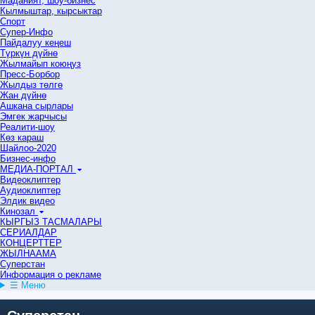
Маданият, шоу-бизнес
Кылмыштар, кырсыктар
Спорт
Супер-Инфо
Пайдалуу кеңеш
Түркүн дүйнө
Жылмайып коюңуз
Пресс-Борбор
Жылдыз төлгө
Жан дүйнө
Ашкана сырлары
Эмгек жарчысы
Реалити-шоу
Көз караш
Шайлоо-2020
Бизнес-инфо
МЕДИА-ПОРТАЛ
Видеоклиптер
Аудиоклиптер
Элдик видео
Кинозал
КЫРГЫЗ ТАСМАЛАРЫ
СЕРИАЛДАР
КОНЦЕРТТЕР
ЖЫЛНААМА
Суперстан
Информация о рекламе
☰ Меню