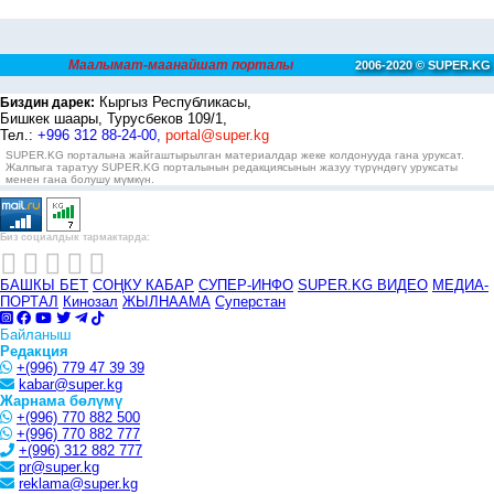
Маалымат-маанайшат порталы
2006-2020 © SUPER.KG
Кыргыз Республикасы,
Биздин дарек:
Бишкек шаары, Турусбеков 109/1,
Тел.:
+996 312 88-24-00,
portal@super.kg
SUPER.KG порталына жайгаштырылган материалдар жеке колдонууда гана уруксат.
Жалпыга таратуу SUPER.KG порталынын редакциясынын жазуу түрүндөгү уруксаты
менен гана болушу мүмкүн.
Биз социалдык тармактарда:
БАШКЫ БЕТ
СОҢКУ КАБАР
СУПЕР-ИНФО
SUPER.KG ВИДЕО
МЕДИА-
ПОРТАЛ
Кинозал
ЖЫЛНААМА
Суперстан
Байланыш
Редакция
+(996) 779 47 39 39
kabar@super.kg
Жарнама бөлүмү
+(996) 770 882 500
+(996) 770 882 777
+(996) 312 882 777
pr@super.kg
reklama@super.kg