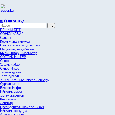
'
БАШКЫ БЕТ
СОҢКУ КАБАР
Саясат
Коом жана турмуш
Саясаттагы соттук иштер
Маданият, шоу-бизнес
Кылмыштар, кырсыктар
СОТТУК ИШТЕР
Спорт
Элдик кабар
Супер-Инфо
Түркүн дүйнө
Тест куржун
“SUPER MEDIA” пресс-борбору
Сурамжылоо
Бизнес-Инфо
Ийгилик сыры
Эмгек жарчысы
Көз караш
Лонгрид
Президенттик шайлоо - 2021
Ийгилик жолунда
Адистен кеңеш