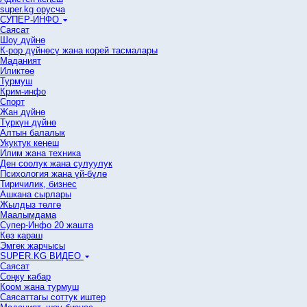
super.kg орусча
СУПЕР-ИНФО
Саясат
Шоу дүйнө
К-рор дүйнөсү жана корей тасмалары
Маданият
Иликтөө
Турмуш
Крим-инфо
Спорт
Жан дүйнө
Түркүн дүйнө
Алтын балалык
Укуктук кеӊеш
Илим жана техника
Ден соолук жана сулуулук
Психология жана үй-бүлө
Тиричилик, бизнес
Ашкана сырлары
Жылдыз төлгө
Маалымдама
Супер-Инфо 20 жашта
Көз караш
Эмгек жарчысы
SUPER.KG ВИДЕО
Саясат
Cоңку кабар
Коом жана турмуш
Саясаттагы соттук иштер