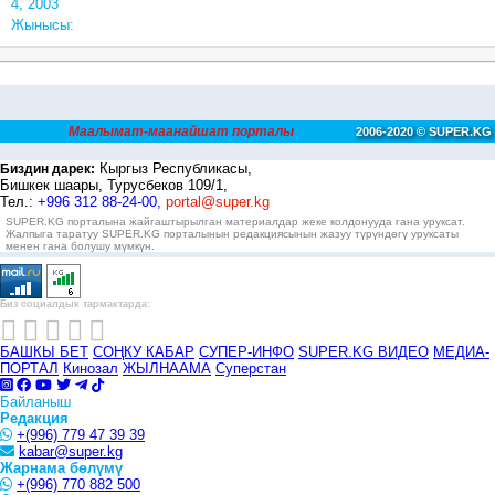
4, 2003
Жынысы:
Маалымат-маанайшат порталы
2006-2020 © SUPER.KG
Кыргыз Республикасы,
Биздин дарек:
Бишкек шаары, Турусбеков 109/1,
Тел.:
+996 312 88-24-00,
portal@super.kg
SUPER.KG порталына жайгаштырылган материалдар жеке колдонууда гана уруксат.
Жалпыга таратуу SUPER.KG порталынын редакциясынын жазуу түрүндөгү уруксаты
менен гана болушу мүмкүн.
Биз социалдык тармактарда:
БАШКЫ БЕТ
СОҢКУ КАБАР
СУПЕР-ИНФО
SUPER.KG ВИДЕО
МЕДИА-
ПОРТАЛ
Кинозал
ЖЫЛНААМА
Суперстан
Байланыш
Редакция
+(996) 779 47 39 39
kabar@super.kg
Жарнама бөлүмү
+(996) 770 882 500