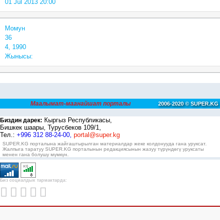
01 Jul 2013 20:00
Момун
36
4, 1990
Жынысы:
Маалымат-маанайшат порталы
2006-2020 © SUPER.KG
Кыргыз Республикасы,
Биздин дарек:
Бишкек шаары, Турусбеков 109/1,
Тел.:
+996 312 88-24-00,
portal@super.kg
SUPER.KG порталына жайгаштырылган материалдар жеке колдонууда гана уруксат.
Жалпыга таратуу SUPER.KG порталынын редакциясынын жазуу түрүндөгү уруксаты
менен гана болушу мүмкүн.
Биз социалдык тармактарда: