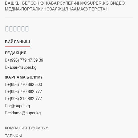
БАШКЫ БЕТ
СОҢКУ КАБАР
СУПЕР-ИНФО
SUPER.KG ВИДЕО
МЕДИА-ПОРТАЛ
КИНОЗАЛ
ЖЫЛНААМА
СУПЕРСТАН
БАЙЛАНЫШ
РЕДАКЦИЯ
+(996) 779 47 39 39
kabar@super.kg
ЖАРНАМА БӨЛҮМҮ
+(996) 770 882 500
+(996) 770 882 777
+(996) 312 882 777
pr@super.kg
reklama@super.kg
КОМПАНИЯ ТУУРАЛУУ
ТАРЫХЫ