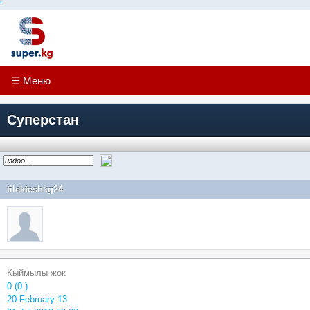
'
☰ Меню
Суперстан
tilekteshkg24
Кыймылы жок
0 (0 )
20 February 13