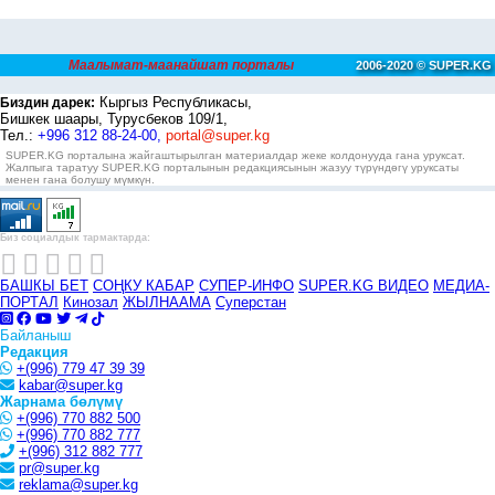
Маалымат-маанайшат порталы
2006-2020 © SUPER.KG
Кыргыз Республикасы,
Биздин дарек:
Бишкек шаары, Турусбеков 109/1,
Тел.:
+996 312 88-24-00,
portal@super.kg
SUPER.KG порталына жайгаштырылган материалдар жеке колдонууда гана уруксат.
Жалпыга таратуу SUPER.KG порталынын редакциясынын жазуу түрүндөгү уруксаты
менен гана болушу мүмкүн.
Биз социалдык тармактарда:
БАШКЫ БЕТ
СОҢКУ КАБАР
СУПЕР-ИНФО
SUPER.KG ВИДЕО
МЕДИА-
ПОРТАЛ
Кинозал
ЖЫЛНААМА
Суперстан
Байланыш
Редакция
+(996) 779 47 39 39
kabar@super.kg
Жарнама бөлүмү
+(996) 770 882 500
+(996) 770 882 777
+(996) 312 882 777
pr@super.kg
reklama@super.kg