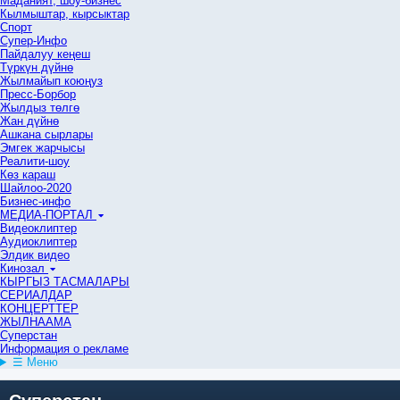
Маданият, шоу-бизнес
Кылмыштар, кырсыктар
Спорт
Супер-Инфо
Пайдалуу кеңеш
Түркүн дүйнө
Жылмайып коюңуз
Пресс-Борбор
Жылдыз төлгө
Жан дүйнө
Ашкана сырлары
Эмгек жарчысы
Реалити-шоу
Көз караш
Шайлоо-2020
Бизнес-инфо
МЕДИА-ПОРТАЛ
Видеоклиптер
Аудиоклиптер
Элдик видео
Кинозал
КЫРГЫЗ ТАСМАЛАРЫ
СЕРИАЛДАР
КОНЦЕРТТЕР
ЖЫЛНААМА
Суперстан
Информация о рекламе
☰ Меню