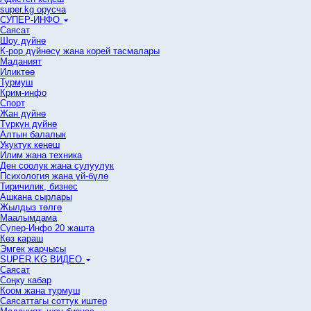
super.kg орусча
СУПЕР-ИНФО
Саясат
Шоу дүйнө
К-рор дүйнөсү жана корей тасмалары
Маданият
Иликтөө
Турмуш
Крим-инфо
Спорт
Жан дүйнө
Түркүн дүйнө
Алтын балалык
Укуктук кеӊеш
Илим жана техника
Ден соолук жана сулуулук
Психология жана үй-бүлө
Тиричилик, бизнес
Ашкана сырлары
Жылдыз төлгө
Маалымдама
Супер-Инфо 20 жашта
Көз караш
Эмгек жарчысы
SUPER.KG ВИДЕО
Саясат
Cоңку кабар
Коом жана турмуш
Саясаттагы соттук иштер