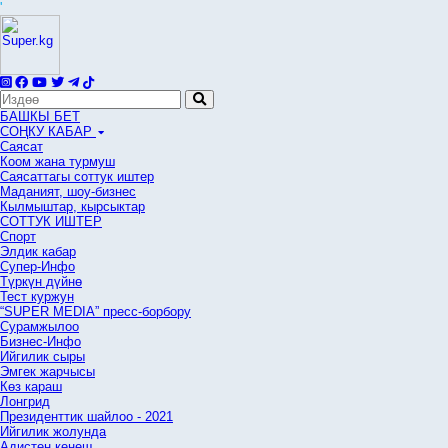
'
БАШКЫ БЕТ
СОҢКУ КАБАР
Саясат
Коом жана турмуш
Саясаттагы соттук иштер
Маданият, шоу-бизнес
Кылмыштар, кырсыктар
СОТТУК ИШТЕР
Спорт
Элдик кабар
Супер-Инфо
Түркүн дүйнө
Тест куржун
“SUPER MEDIA” пресс-борбору
Сурамжылоо
Бизнес-Инфо
Ийгилик сыры
Эмгек жарчысы
Көз караш
Лонгрид
Президенттик шайлоо - 2021
Ийгилик жолунда
Адистен кеңеш