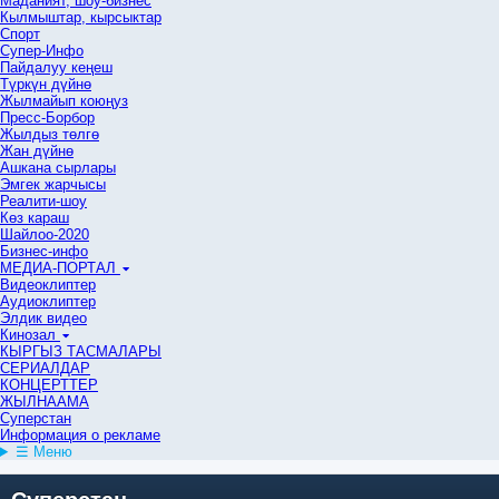
Маданият, шоу-бизнес
Кылмыштар, кырсыктар
Спорт
Супер-Инфо
Пайдалуу кеңеш
Түркүн дүйнө
Жылмайып коюңуз
Пресс-Борбор
Жылдыз төлгө
Жан дүйнө
Ашкана сырлары
Эмгек жарчысы
Реалити-шоу
Көз караш
Шайлоо-2020
Бизнес-инфо
МЕДИА-ПОРТАЛ
Видеоклиптер
Аудиоклиптер
Элдик видео
Кинозал
КЫРГЫЗ ТАСМАЛАРЫ
СЕРИАЛДАР
КОНЦЕРТТЕР
ЖЫЛНААМА
Суперстан
Информация о рекламе
☰ Меню