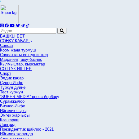
'
БАШКЫ БЕТ
СОҢКУ КАБАР
Саясат
Коом жана турмуш
Саясаттагы соттук иштер
Маданият, шоу-бизнес
Кылмыштар, кырсыктар
СОТТУК ИШТЕР
Спорт
Элдик кабар
Супер-Инфо
Түркүн дүйнө
Тест куржун
“SUPER MEDIA” пресс-борбору
Сурамжылоо
Бизнес-Инфо
Ийгилик сыры
Эмгек жарчысы
Көз караш
Лонгрид
Президенттик шайлоо - 2021
Ийгилик жолунда
Адистен кеңеш