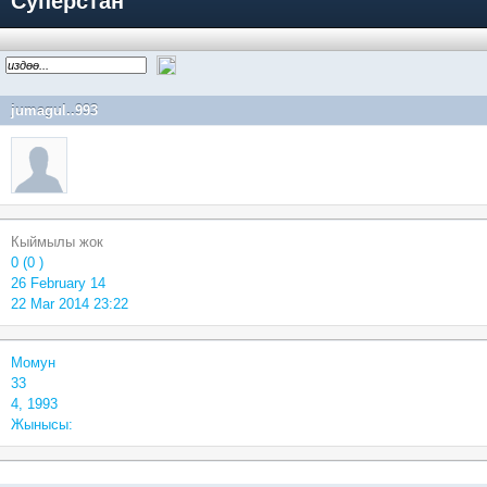
Суперстан
jumagul..993
Кыймылы жок
0 (0 )
26 February 14
22 Mar 2014 23:22
Момун
33
4, 1993
Жынысы: