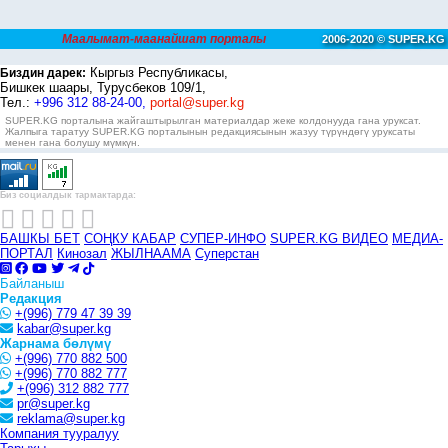
Маалымат-маанайшат порталы
2006-2020 © SUPER.KG
Кыргыз Республикасы,
Биздин дарек:
Бишкек шаары, Турусбеков 109/1,
Тел.:
+996 312 88-24-00,
portal@super.kg
SUPER.KG порталына жайгаштырылган материалдар жеке колдонууда гана уруксат.
Жалпыга таратуу SUPER.KG порталынын редакциясынын жазуу түрүндөгү уруксаты
менен гана болушу мүмкүн.
Биз социалдык тармактарда:
БАШКЫ БЕТ
СОҢКУ КАБАР
СУПЕР-ИНФО
SUPER.KG ВИДЕО
МЕДИА-
ПОРТАЛ
Кинозал
ЖЫЛНААМА
Суперстан
Байланыш
Редакция
+(996) 779 47 39 39
kabar@super.kg
Жарнама бөлүмү
+(996) 770 882 500
+(996) 770 882 777
+(996) 312 882 777
pr@super.kg
reklama@super.kg
Компания тууралуу