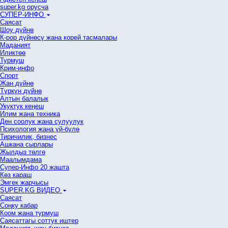
super.kg орусча
СУПЕР-ИНФО
Саясат
Шоу дүйнө
К-рор дүйнөсү жана корей тасмалары
Маданият
Иликтөө
Турмуш
Крим-инфо
Спорт
Жан дүйнө
Түркүн дүйнө
Алтын балалык
Укуктук кеӊеш
Илим жана техника
Ден соолук жана сулуулук
Психология жана үй-бүлө
Тиричилик, бизнес
Ашкана сырлары
Жылдыз төлгө
Маалымдама
Супер-Инфо 20 жашта
Көз караш
Эмгек жарчысы
SUPER.KG ВИДЕО
Саясат
Cоңку кабар
Коом жана турмуш
Саясаттагы соттук иштер