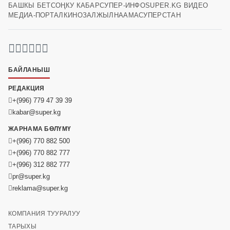
БАШКЫ БЕТ
СОҢКУ КАБАР
СУПЕР-ИНФО
SUPER.KG ВИДЕО
МЕДИА-ПОРТАЛ
КИНОЗАЛ
ЖЫЛНААМА
СУПЕРСТАН
БАЙЛАНЫШ
РЕДАКЦИЯ
+(996) 779 47 39 39
kabar@super.kg
ЖАРНАМА БӨЛҮМҮ
+(996) 770 882 500
+(996) 770 882 777
+(996) 312 882 777
pr@super.kg
reklama@super.kg
КОМПАНИЯ ТУУРАЛУУ
ТАРЫХЫ