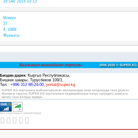
18 Dec 2014 10:13
Момун
37
4, 1989
Жынысы:
Маалымат-маанайшат порталы
2006-2020 © SUPER.KG
Кыргыз Республикасы,
Биздин дарек:
Бишкек шаары, Турусбеков 109/1,
Тел.:
+996 312 88-24-00,
portal@super.kg
SUPER.KG порталына жайгаштырылган материалдар жеке колдонууда гана уруксат.
Жалпыга таратуу SUPER.KG порталынын редакциясынын жазуу түрүндөгү уруксаты
менен гана болушу мүмкүн.
Биз социалдык тармактарда: