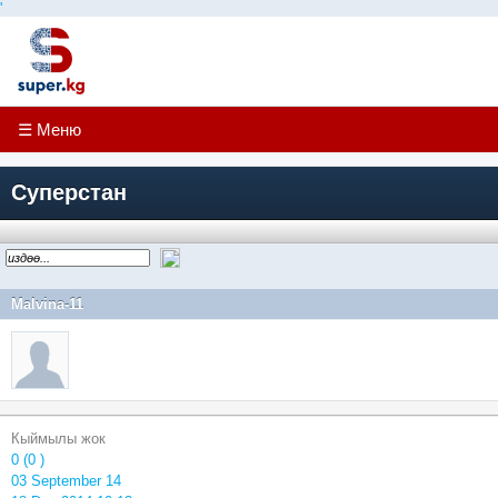
'
☰ Меню
Суперстан
Malvina-11
Кыймылы жок
0 (0 )
03 September 14