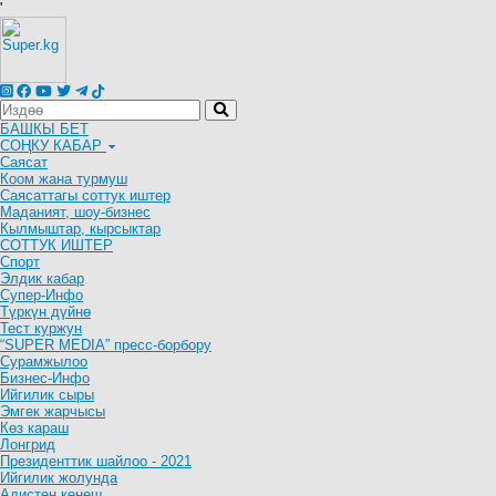
'
БАШКЫ БЕТ
СОҢКУ КАБАР
Саясат
Коом жана турмуш
Саясаттагы соттук иштер
Маданият, шоу-бизнес
Кылмыштар, кырсыктар
СОТТУК ИШТЕР
Спорт
Элдик кабар
Супер-Инфо
Түркүн дүйнө
Тест куржун
“SUPER MEDIA” пресс-борбору
Сурамжылоо
Бизнес-Инфо
Ийгилик сыры
Эмгек жарчысы
Көз караш
Лонгрид
Президенттик шайлоо - 2021
Ийгилик жолунда
Адистен кеңеш