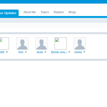
About Me
Topics
Replies
Blogs
tus Updates
Ali94
Djon
beast
Bermet_Kas...
hanisa