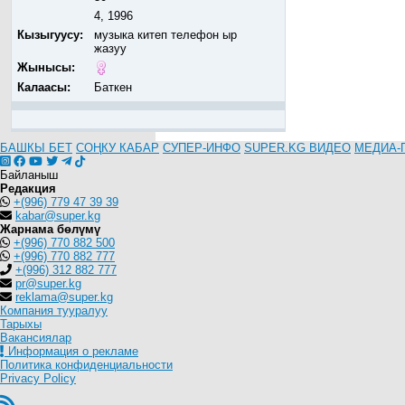
4, 1996
Кызыгуусу:
музыка китеп телефон ыр
жазуу
Жынысы:
Калаасы:
Баткен
БАШКЫ БЕТ
СОҢКУ КАБАР
СУПЕР-ИНФО
SUPER.KG ВИДЕО
МЕДИА-
Байланыш
Редакция
+(996) 779 47 39 39
kabar@super.kg
Жарнама бөлүмү
+(996) 770 882 500
+(996) 770 882 777
+(996) 312 882 777
pr@super.kg
reklama@super.kg
Компания тууралуу
Тарыхы
Вакансиялар
Информация о рекламе
Политика конфиденциальности
Privacy Policy