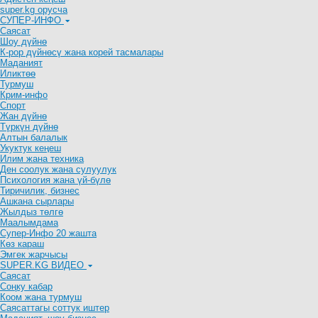
super.kg орусча
СУПЕР-ИНФО
Саясат
Шоу дүйнө
К-рор дүйнөсү жана корей тасмалары
Маданият
Иликтөө
Турмуш
Крим-инфо
Спорт
Жан дүйнө
Түркүн дүйнө
Алтын балалык
Укуктук кеӊеш
Илим жана техника
Ден соолук жана сулуулук
Психология жана үй-бүлө
Тиричилик, бизнес
Ашкана сырлары
Жылдыз төлгө
Маалымдама
Супер-Инфо 20 жашта
Көз караш
Эмгек жарчысы
SUPER.KG ВИДЕО
Саясат
Cоңку кабар
Коом жана турмуш
Саясаттагы соттук иштер