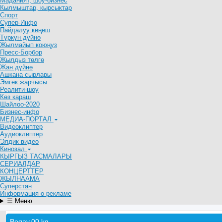
Маданият, шоу-бизнес
Кылмыштар, кырсыктар
Спорт
Супер-Инфо
Пайдалуу кеңеш
Түркүн дүйнө
Жылмайып коюңуз
Пресс-Борбор
Жылдыз төлгө
Жан дүйнө
Ашкана сырлары
Эмгек жарчысы
Реалити-шоу
Көз караш
Шайлоо-2020
Бизнес-инфо
МЕДИА-ПОРТАЛ
Видеоклиптер
Аудиоклиптер
Элдик видео
Кинозал
КЫРГЫЗ ТАСМАЛАРЫ
СЕРИАЛДАР
КОНЦЕРТТЕР
ЖЫЛНААМА
Суперстан
Информация о рекламе
☰ Меню
Begay.00.kg