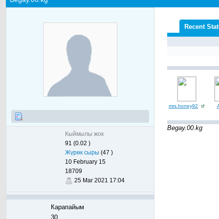
Recent Sta
mrs.honey92
Begay.00.kg
Кыймылы жок
91 (0.02 )
Жүрөк сыры
(47 )
10 February 15
18709
25 Mar 2021 17:04
Карапайым
30