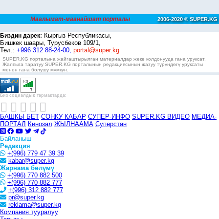
Маалымат-маанайшат порталы
2006-2020 © SUPER.KG
Кыргыз Республикасы,
Биздин дарек:
Бишкек шаары, Турусбеков 109/1,
Тел.:
+996 312 88-24-00,
portal@super.kg
SUPER.KG порталына жайгаштырылган материалдар жеке колдонууда гана уруксат.
Жалпыга таратуу SUPER.KG порталынын редакциясынын жазуу түрүндөгү уруксаты
менен гана болушу мүмкүн.
Биз социалдык тармактарда:
БАШКЫ БЕТ
СОҢКУ КАБАР
СУПЕР-ИНФО
SUPER.KG ВИДЕО
МЕДИА-
ПОРТАЛ
Кинозал
ЖЫЛНААМА
Суперстан
Байланыш
Редакция
+(996) 779 47 39 39
kabar@super.kg
Жарнама бөлүмү
+(996) 770 882 500
+(996) 770 882 777
+(996) 312 882 777
pr@super.kg
reklama@super.kg
Компания тууралуу