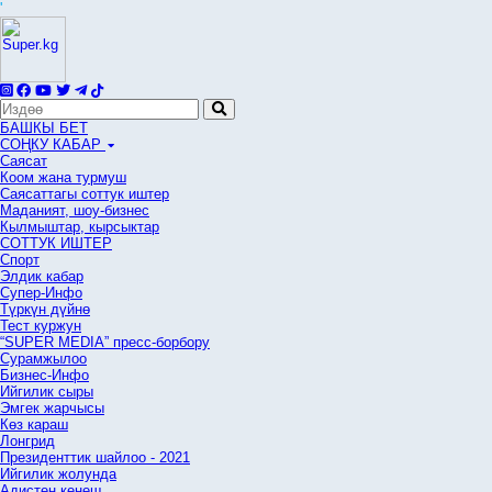
'
БАШКЫ БЕТ
СОҢКУ КАБАР
Саясат
Коом жана турмуш
Саясаттагы соттук иштер
Маданият, шоу-бизнес
Кылмыштар, кырсыктар
СОТТУК ИШТЕР
Спорт
Элдик кабар
Супер-Инфо
Түркүн дүйнө
Тест куржун
“SUPER MEDIA” пресс-борбору
Сурамжылоо
Бизнес-Инфо
Ийгилик сыры
Эмгек жарчысы
Көз караш
Лонгрид
Президенттик шайлоо - 2021
Ийгилик жолунда
Адистен кеңеш