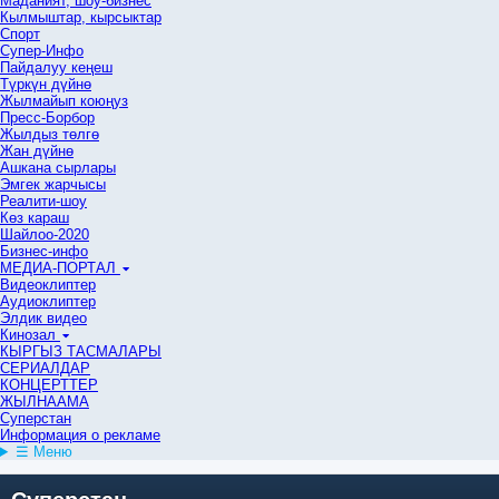
Маданият, шоу-бизнес
Кылмыштар, кырсыктар
Спорт
Супер-Инфо
Пайдалуу кеңеш
Түркүн дүйнө
Жылмайып коюңуз
Пресс-Борбор
Жылдыз төлгө
Жан дүйнө
Ашкана сырлары
Эмгек жарчысы
Реалити-шоу
Көз караш
Шайлоо-2020
Бизнес-инфо
МЕДИА-ПОРТАЛ
Видеоклиптер
Аудиоклиптер
Элдик видео
Кинозал
КЫРГЫЗ ТАСМАЛАРЫ
СЕРИАЛДАР
КОНЦЕРТТЕР
ЖЫЛНААМА
Суперстан
Информация о рекламе
☰ Меню