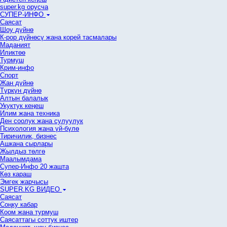
super.kg орусча
СУПЕР-ИНФО
Саясат
Шоу дүйнө
К-рор дүйнөсү жана корей тасмалары
Маданият
Иликтөө
Турмуш
Крим-инфо
Спорт
Жан дүйнө
Түркүн дүйнө
Алтын балалык
Укуктук кеӊеш
Илим жана техника
Ден соолук жана сулуулук
Психология жана үй-бүлө
Тиричилик, бизнес
Ашкана сырлары
Жылдыз төлгө
Маалымдама
Супер-Инфо 20 жашта
Көз караш
Эмгек жарчысы
SUPER.KG ВИДЕО
Саясат
Cоңку кабар
Коом жана турмуш
Саясаттагы соттук иштер