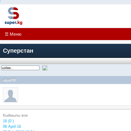
'
☰ Меню
Суперстан
aijan98
Кыймылы жок
16 (0 )
06 April 16