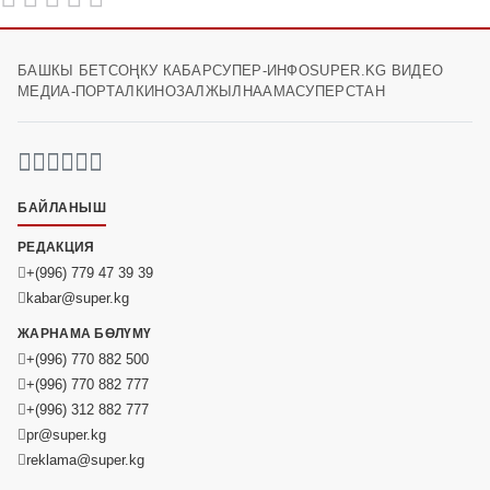
БАШКЫ БЕТ
СОҢКУ КАБАР
СУПЕР-ИНФО
SUPER.KG ВИДЕО
МЕДИА-ПОРТАЛ
КИНОЗАЛ
ЖЫЛНААМА
СУПЕРСТАН
БАЙЛАНЫШ
РЕДАКЦИЯ
+(996) 779 47 39 39
kabar@super.kg
ЖАРНАМА БӨЛҮМҮ
+(996) 770 882 500
+(996) 770 882 777
+(996) 312 882 777
pr@super.kg
reklama@super.kg