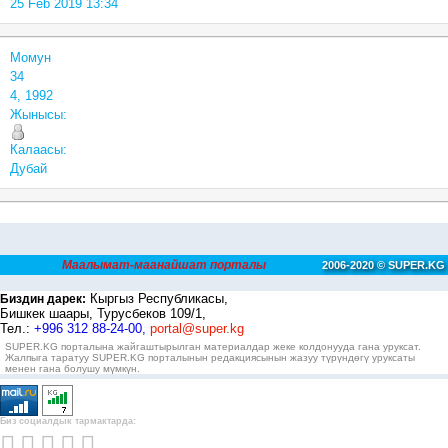
25 Feb 2019 13:34
Момун
34
4, 1992
Жынысы:
Калаасы:
Дубай
Маалымат-маанайшат порталы
2006-2020 © SUPER.KG
Кыргыз Республикасы,
Биздин дарек:
Бишкек шаары, Турусбеков 109/1,
Тел.:
+996 312 88-24-00,
portal@super.kg
SUPER.KG порталына жайгаштырылган материалдар жеке колдонууда гана уруксат.
Жалпыга таратуу SUPER.KG порталынын редакциясынын жазуу түрүндөгү уруксаты
менен гана болушу мүмкүн.
Биз социалдык тармактарда: