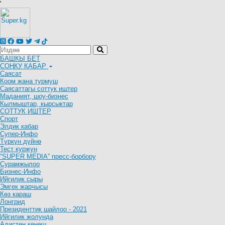
'
БАШКЫ БЕТ
СОҢКУ КАБАР
Саясат
Коом жана турмуш
Саясаттагы соттук иштер
Маданият, шоу-бизнес
Кылмыштар, кырсыктар
СОТТУК ИШТЕР
Спорт
Элдик кабар
Супер-Инфо
Түркүн дүйнө
Тест куржун
“SUPER MEDIA” пресс-борбору
Сурамжылоо
Бизнес-Инфо
Ийгилик сыры
Эмгек жарчысы
Көз караш
Лонгрид
Президенттик шайлоо - 2021
Ийгилик жолунда
Адистен кеңеш