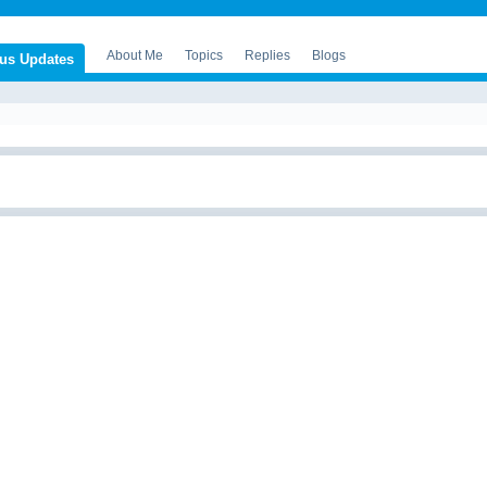
About Me
Topics
Replies
Blogs
tus Updates