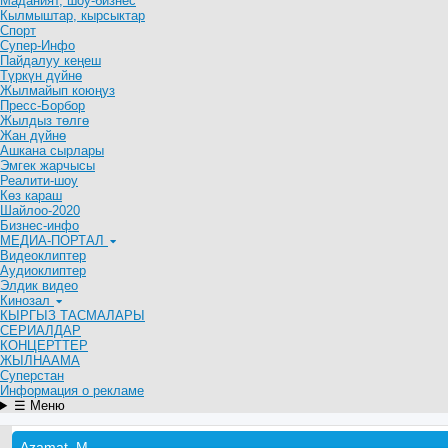
Маданият, шоу-бизнес
Кылмыштар, кырсыктар
Спорт
Супер-Инфо
Пайдалуу кеңеш
Түркүн дүйнө
Жылмайып коюңуз
Пресс-Борбор
Жылдыз төлгө
Жан дүйнө
Ашкана сырлары
Эмгек жарчысы
Реалити-шоу
Көз караш
Шайлоо-2020
Бизнес-инфо
МЕДИА-ПОРТАЛ
Видеоклиптер
Аудиоклиптер
Элдик видео
Кинозал
КЫРГЫЗ ТАСМАЛАРЫ
СЕРИАЛДАР
КОНЦЕРТТЕР
ЖЫЛНААМА
Суперстан
Информация о рекламе
☰ Меню
Azamat_M