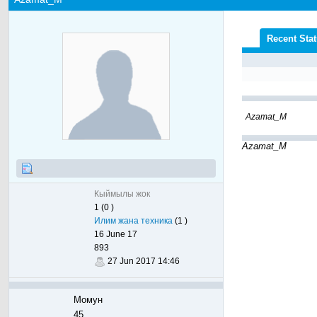
Recent Sta
Azamat_M
Azamat_M
Кыймылы жок
1 (0 )
Илим жана техника
(1 )
16 June 17
893
27 Jun 2017 14:46
Момун
45