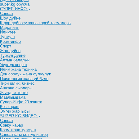
super.kg орусча
СУПЕР-ИНФО
Саясат
Шоу дүйнө
К-рор дүйнөсү жана корей тасмалары
Маданият
Иликтөө
Турмуш
Крим-инфо
Спорт
Жан дүйнө
Түркүн дүйнө
Алтын балалык
Укуктук кеӊеш
Илим жана техника
Ден соолук жана сулуулук
Психология жана үй-бүлө
Тиричилик, бизнес
Ашкана сырлары
Жылдыз төлгө
Маалымдама
Супер-Инфо 20 жашта
Көз караш
Эмгек жарчысы
SUPER.KG ВИДЕО
Саясат
Cоңку кабар
Коом жана турмуш
Саясаттагы соттук иштер