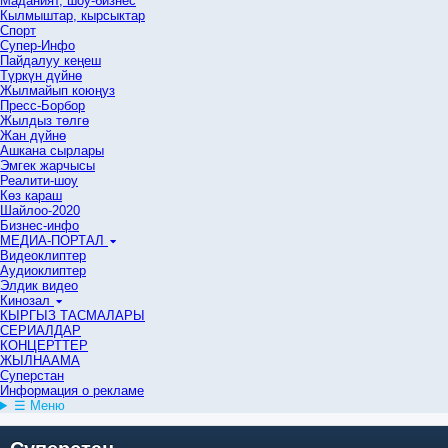
Маданият, шоу-бизнес
Кылмыштар, кырсыктар
Спорт
Супер-Инфо
Пайдалуу кеңеш
Түркүн дүйнө
Жылмайып коюңуз
Пресс-Борбор
Жылдыз төлгө
Жан дүйнө
Ашкана сырлары
Эмгек жарчысы
Реалити-шоу
Көз караш
Шайлоо-2020
Бизнес-инфо
МЕДИА-ПОРТАЛ
Видеоклиптер
Аудиоклиптер
Элдик видео
Кинозал
КЫРГЫЗ ТАСМАЛАРЫ
СЕРИАЛДАР
КОНЦЕРТТЕР
ЖЫЛНААМА
Суперстан
Информация о рекламе
☰ Меню