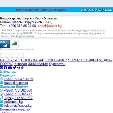
Маалымат-маанайшат порталы
2006-2020 © SUPER.KG
Кыргыз Республикасы,
Биздин дарек:
Бишкек шаары, Турусбеков 109/1,
Тел.:
+996 312 88-24-00,
portal@super.kg
SUPER.KG порталына жайгаштырылган материалдар жеке колдонууда гана уруксат.
Жалпыга таратуу SUPER.KG порталынын редакциясынын жазуу түрүндөгү уруксаты
менен гана болушу мүмкүн.
Биз социалдык тармактарда:
БАШКЫ БЕТ
СОҢКУ КАБАР
СУПЕР-ИНФО
SUPER.KG ВИДЕО
МЕДИА-
ПОРТАЛ
Кинозал
ЖЫЛНААМА
Суперстан
Байланыш
Редакция
+(996) 779 47 39 39
kabar@super.kg
Жарнама бөлүмү
+(996) 770 882 500
+(996) 770 882 777
+(996) 312 882 777
pr@super.kg
reklama@super.kg
Компания тууралуу