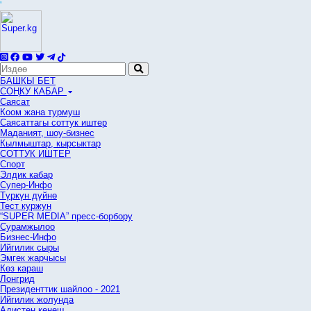
'
БАШКЫ БЕТ
СОҢКУ КАБАР
Саясат
Коом жана турмуш
Саясаттагы соттук иштер
Маданият, шоу-бизнес
Кылмыштар, кырсыктар
СОТТУК ИШТЕР
Спорт
Элдик кабар
Супер-Инфо
Түркүн дүйнө
Тест куржун
“SUPER MEDIA” пресс-борбору
Сурамжылоо
Бизнес-Инфо
Ийгилик сыры
Эмгек жарчысы
Көз караш
Лонгрид
Президенттик шайлоо - 2021
Ийгилик жолунда
Адистен кеңеш