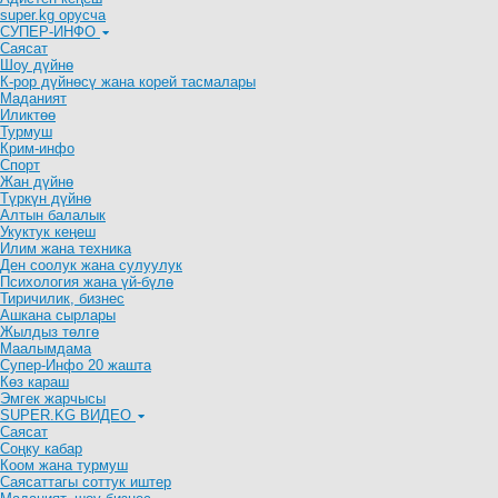
super.kg орусча
СУПЕР-ИНФО
Саясат
Шоу дүйнө
К-рор дүйнөсү жана корей тасмалары
Маданият
Иликтөө
Турмуш
Крим-инфо
Спорт
Жан дүйнө
Түркүн дүйнө
Алтын балалык
Укуктук кеӊеш
Илим жана техника
Ден соолук жана сулуулук
Психология жана үй-бүлө
Тиричилик, бизнес
Ашкана сырлары
Жылдыз төлгө
Маалымдама
Супер-Инфо 20 жашта
Көз караш
Эмгек жарчысы
SUPER.KG ВИДЕО
Саясат
Cоңку кабар
Коом жана турмуш
Саясаттагы соттук иштер