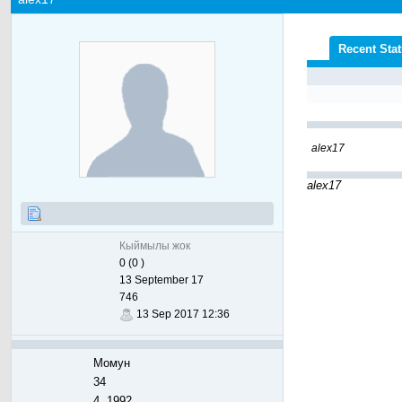
Recent Sta
alex17
alex17
Кыймылы жок
0 (0 )
13 September 17
746
13 Sep 2017 12:36
Момун
34
4, 1992