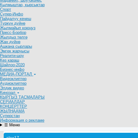
Маданият, шоу-бизнес
Кылмыштар, кырсыктар
Спорт
Супер-Инфо
Пайдалуу кеңеш
Түркүн дүйнө
Жылмайып коюңуз
Пресс-Борбор
Жылдыз төлгө
Жан дүйнө
Ашкана сырлары
Эмгек жарчысы
Реалити-шоу
Көз караш
Шайлоо-2020
Бизнес-инфо
МЕДИА-ПОРТАЛ
Видеоклиптер
Аудиоклиптер
Элдик видео
Кинозал
КЫРГЫЗ ТАСМАЛАРЫ
СЕРИАЛДАР
КОНЦЕРТТЕР
ЖЫЛНААМА
Суперстан
Информация о рекламе
☰ Меню
alex17