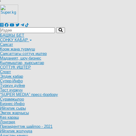
'
БАШКЫ БЕТ
СОҢКУ КАБАР
Саясат
Коом жана турмуш
Саясаттагы соттук иштер
Маданият, шоу-бизнес
Кылмыштар, кырсыктар
СОТТУК ИШТЕР
Спорт
Элдик кабар
Супер-Инфо
Түркүн дүйнө
Тест куржун
“SUPER MEDIA” пресс-борбору
Сурамжылоо
Бизнес-Инфо
Ийгилик сыры
Эмгек жарчысы
Көз караш
Лонгрид
Президенттик шайлоо - 2021
Ийгилик жолунда
Адистен кеңеш