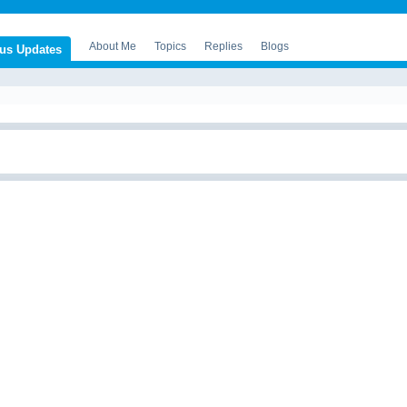
About Me
Topics
Replies
Blogs
tus Updates