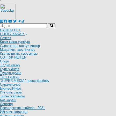
'
БАШКЫ БЕТ
СОҢКУ КАБАР
Саясат
Коом жана турмуш
Саясаттагы соттук иштер
Маданият, шоу-бизнес
Кылмыштар, кырсыктар
СОТТУК ИШТЕР
Спорт
Элдик кабар
Супер-Инфо
Түркүн дүйнө
Тест куржун
“SUPER MEDIA” пресс-борбору
Сурамжылоо
Бизнес-Инфо
Ийгилик сыры
Эмгек жарчысы
Көз караш
Лонгрид
Президенттик шайлоо - 2021
Ийгилик жолунда
Адистен кеңеш