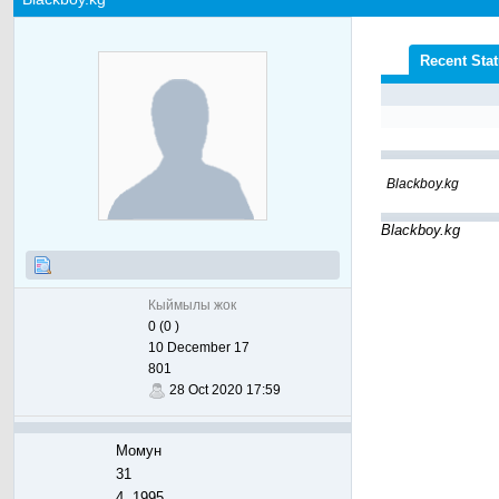
Recent Sta
Blackboy.kg
Blackboy.kg
Кыймылы жок
0 (0 )
10 December 17
801
28 Oct 2020 17:59
Момун
31
4, 1995