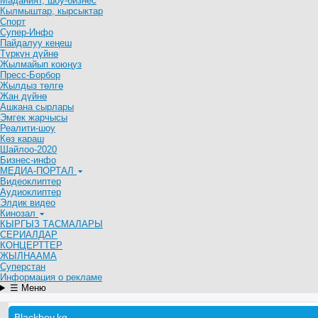
Маданият, шоу-бизнес
Кылмыштар, кырсыктар
Спорт
Супер-Инфо
Пайдалуу кеңеш
Түркүн дүйнө
Жылмайып коюңуз
Пресс-Борбор
Жылдыз төлгө
Жан дүйнө
Ашкана сырлары
Эмгек жарчысы
Реалити-шоу
Көз караш
Шайлоо-2020
Бизнес-инфо
МЕДИА-ПОРТАЛ
Видеоклиптер
Аудиоклиптер
Элдик видео
Кинозал
КЫРГЫЗ ТАСМАЛАРЫ
СЕРИАЛДАР
КОНЦЕРТТЕР
ЖЫЛНААМА
Суперстан
Информация о рекламе
☰ Меню
Blackboy.kg