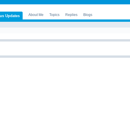
About Me
Topics
Replies
Blogs
tus Updates