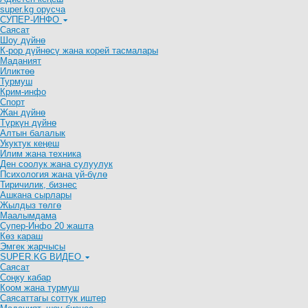
super.kg орусча
СУПЕР-ИНФО
Саясат
Шоу дүйнө
К-рор дүйнөсү жана корей тасмалары
Маданият
Иликтөө
Турмуш
Крим-инфо
Спорт
Жан дүйнө
Түркүн дүйнө
Алтын балалык
Укуктук кеӊеш
Илим жана техника
Ден соолук жана сулуулук
Психология жана үй-бүлө
Тиричилик, бизнес
Ашкана сырлары
Жылдыз төлгө
Маалымдама
Супер-Инфо 20 жашта
Көз караш
Эмгек жарчысы
SUPER.KG ВИДЕО
Саясат
Cоңку кабар
Коом жана турмуш
Саясаттагы соттук иштер