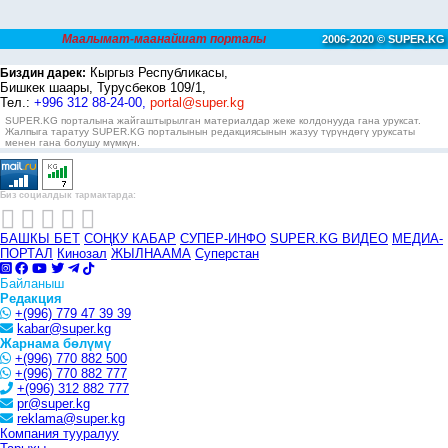
Маалымат-маанайшат порталы
2006-2020 © SUPER.KG
Кыргыз Республикасы,
Биздин дарек:
Бишкек шаары, Турусбеков 109/1,
Тел.:
+996 312 88-24-00,
portal@super.kg
SUPER.KG порталына жайгаштырылган материалдар жеке колдонууда гана уруксат.
Жалпыга таратуу SUPER.KG порталынын редакциясынын жазуу түрүндөгү уруксаты
менен гана болушу мүмкүн.
Биз социалдык тармактарда:
БАШКЫ БЕТ
СОҢКУ КАБАР
СУПЕР-ИНФО
SUPER.KG ВИДЕО
МЕДИА-
ПОРТАЛ
Кинозал
ЖЫЛНААМА
Суперстан
Байланыш
Редакция
+(996) 779 47 39 39
kabar@super.kg
Жарнама бөлүмү
+(996) 770 882 500
+(996) 770 882 777
+(996) 312 882 777
pr@super.kg
reklama@super.kg
Компания тууралуу