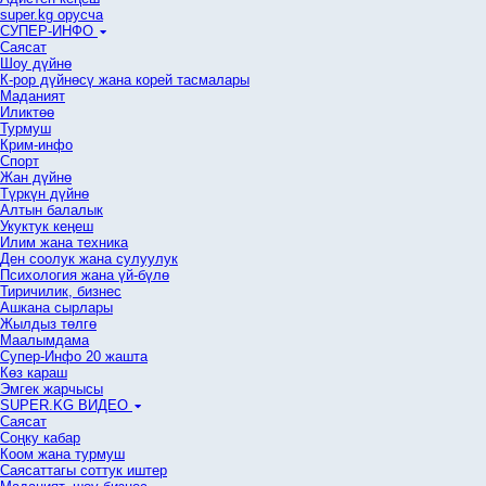
super.kg орусча
СУПЕР-ИНФО
Саясат
Шоу дүйнө
К-рор дүйнөсү жана корей тасмалары
Маданият
Иликтөө
Турмуш
Крим-инфо
Спорт
Жан дүйнө
Түркүн дүйнө
Алтын балалык
Укуктук кеӊеш
Илим жана техника
Ден соолук жана сулуулук
Психология жана үй-бүлө
Тиричилик, бизнес
Ашкана сырлары
Жылдыз төлгө
Маалымдама
Супер-Инфо 20 жашта
Көз караш
Эмгек жарчысы
SUPER.KG ВИДЕО
Саясат
Cоңку кабар
Коом жана турмуш
Саясаттагы соттук иштер