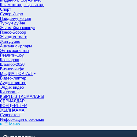
Маданият, шоу-бизнес
Кылмыштар, кырсыктар
Спорт
Супер-Инфо
Пайдалуу кеңеш
Түркүн дүйнө
Жылмайып коюңуз
Пресс-Борбор
Жылдыз төлгө
Жан дүйнө
Ашкана сырлары
Эмгек жарчысы
Реалити-шоу
Көз караш
Шайлоо-2020
Бизнес-инфо
МЕДИА-ПОРТАЛ
Видеоклиптер
Аудиоклиптер
Элдик видео
Кинозал
КЫРГЫЗ ТАСМАЛАРЫ
СЕРИАЛДАР
КОНЦЕРТТЕР
ЖЫЛНААМА
Суперстан
Информация о рекламе
☰ Меню