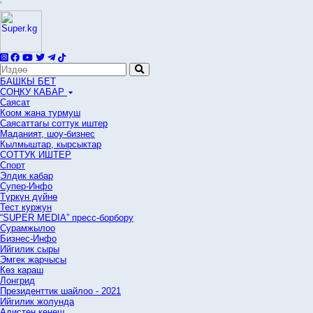
'
БАШКЫ БЕТ
СОҢКУ КАБАР
Саясат
Коом жана турмуш
Саясаттагы соттук иштер
Маданият, шоу-бизнес
Кылмыштар, кырсыктар
СОТТУК ИШТЕР
Спорт
Элдик кабар
Супер-Инфо
Түркүн дүйнө
Тест куржун
“SUPER MEDIA” пресс-борбору
Сурамжылоо
Бизнес-Инфо
Ийгилик сыры
Эмгек жарчысы
Көз караш
Лонгрид
Президенттик шайлоо - 2021
Ийгилик жолунда
Адистен кеңеш