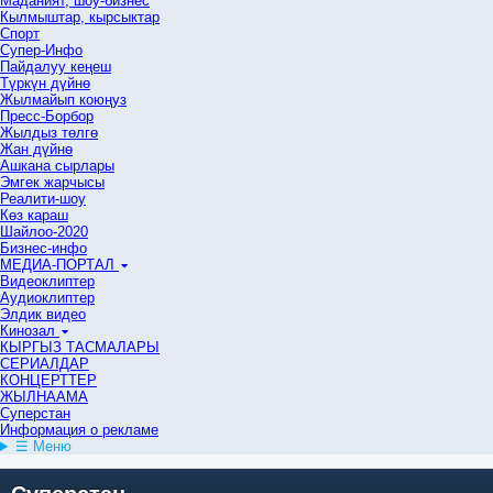
Маданият, шоу-бизнес
Кылмыштар, кырсыктар
Спорт
Супер-Инфо
Пайдалуу кеңеш
Түркүн дүйнө
Жылмайып коюңуз
Пресс-Борбор
Жылдыз төлгө
Жан дүйнө
Ашкана сырлары
Эмгек жарчысы
Реалити-шоу
Көз караш
Шайлоо-2020
Бизнес-инфо
МЕДИА-ПОРТАЛ
Видеоклиптер
Аудиоклиптер
Элдик видео
Кинозал
КЫРГЫЗ ТАСМАЛАРЫ
СЕРИАЛДАР
КОНЦЕРТТЕР
ЖЫЛНААМА
Суперстан
Информация о рекламе
☰ Меню