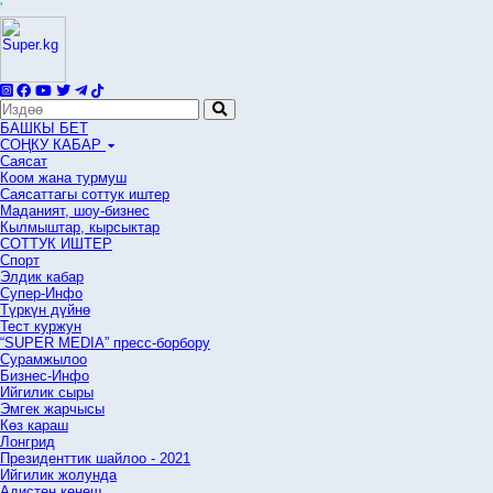
'
БАШКЫ БЕТ
СОҢКУ КАБАР
Саясат
Коом жана турмуш
Саясаттагы соттук иштер
Маданият, шоу-бизнес
Кылмыштар, кырсыктар
СОТТУК ИШТЕР
Спорт
Элдик кабар
Супер-Инфо
Түркүн дүйнө
Тест куржун
“SUPER MEDIA” пресс-борбору
Сурамжылоо
Бизнес-Инфо
Ийгилик сыры
Эмгек жарчысы
Көз караш
Лонгрид
Президенттик шайлоо - 2021
Ийгилик жолунда
Адистен кеңеш