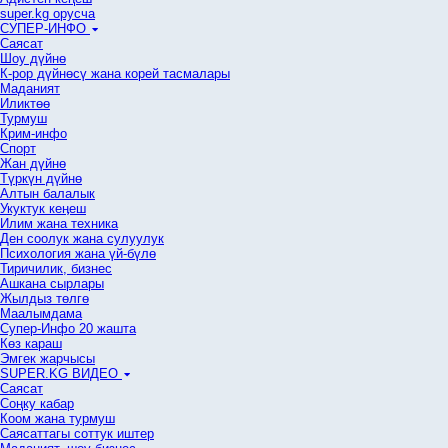
super.kg орусча
СУПЕР-ИНФО
Саясат
Шоу дүйнө
К-рор дүйнөсү жана корей тасмалары
Маданият
Иликтөө
Турмуш
Крим-инфо
Спорт
Жан дүйнө
Түркүн дүйнө
Алтын балалык
Укуктук кеӊеш
Илим жана техника
Ден соолук жана сулуулук
Психология жана үй-бүлө
Тиричилик, бизнес
Ашкана сырлары
Жылдыз төлгө
Маалымдама
Супер-Инфо 20 жашта
Көз караш
Эмгек жарчысы
SUPER.KG ВИДЕО
Саясат
Cоңку кабар
Коом жана турмуш
Саясаттагы соттук иштер