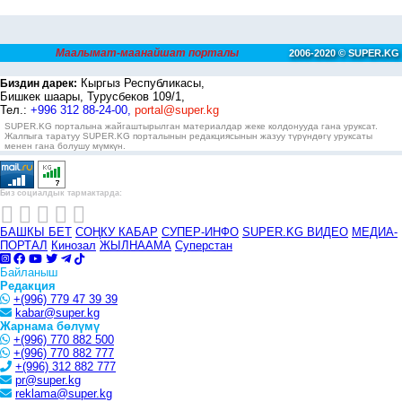
Маалымат-маанайшат порталы
2006-2020 © SUPER.KG
Кыргыз Республикасы,
Биздин дарек:
Бишкек шаары, Турусбеков 109/1,
Тел.:
+996 312 88-24-00,
portal@super.kg
SUPER.KG порталына жайгаштырылган материалдар жеке колдонууда гана уруксат.
Жалпыга таратуу SUPER.KG порталынын редакциясынын жазуу түрүндөгү уруксаты
менен гана болушу мүмкүн.
Биз социалдык тармактарда:
БАШКЫ БЕТ
СОҢКУ КАБАР
СУПЕР-ИНФО
SUPER.KG ВИДЕО
МЕДИА-
ПОРТАЛ
Кинозал
ЖЫЛНААМА
Суперстан
Байланыш
Редакция
+(996) 779 47 39 39
kabar@super.kg
Жарнама бөлүмү
+(996) 770 882 500
+(996) 770 882 777
+(996) 312 882 777
pr@super.kg
reklama@super.kg