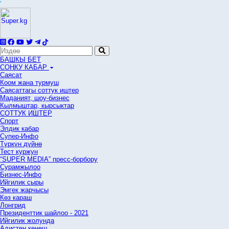
'
БАШКЫ БЕТ
СОҢКУ КАБАР
Саясат
Коом жана турмуш
Саясаттагы соттук иштер
Маданият, шоу-бизнес
Кылмыштар, кырсыктар
СОТТУК ИШТЕР
Спорт
Элдик кабар
Супер-Инфо
Түркүн дүйнө
Тест куржун
“SUPER MEDIA” пресс-борбору
Сурамжылоо
Бизнес-Инфо
Ийгилик сыры
Эмгек жарчысы
Көз караш
Лонгрид
Президенттик шайлоо - 2021
Ийгилик жолунда
Адистен кеңеш