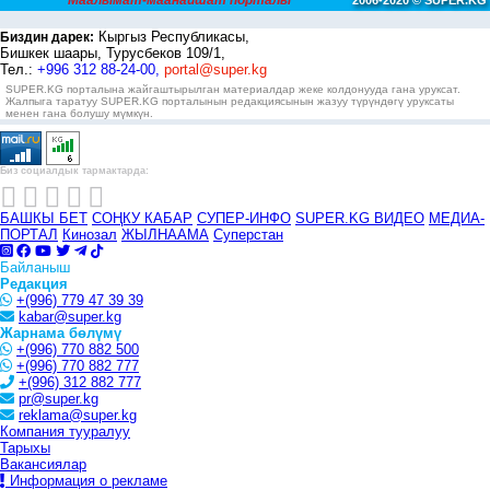
Маалымат-маанайшат порталы
2006-2020 © SUPER.KG
Кыргыз Республикасы,
Биздин дарек:
Бишкек шаары, Турусбеков 109/1,
Тел.:
+996 312 88-24-00,
portal@super.kg
SUPER.KG порталына жайгаштырылган материалдар жеке колдонууда гана уруксат.
Жалпыга таратуу SUPER.KG порталынын редакциясынын жазуу түрүндөгү уруксаты
менен гана болушу мүмкүн.
Биз социалдык тармактарда:
БАШКЫ БЕТ
СОҢКУ КАБАР
СУПЕР-ИНФО
SUPER.KG ВИДЕО
МЕДИА-
ПОРТАЛ
Кинозал
ЖЫЛНААМА
Суперстан
Байланыш
Редакция
+(996) 779 47 39 39
kabar@super.kg
Жарнама бөлүмү
+(996) 770 882 500
+(996) 770 882 777
+(996) 312 882 777
pr@super.kg
reklama@super.kg
Компания тууралуу
Тарыхы
Вакансиялар
Информация о рекламе