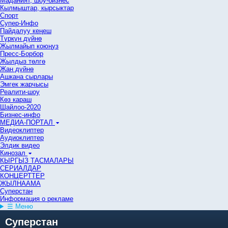
Маданият, шоу-бизнес
Кылмыштар, кырсыктар
Спорт
Супер-Инфо
Пайдалуу кеңеш
Түркүн дүйнө
Жылмайып коюңуз
Пресс-Борбор
Жылдыз төлгө
Жан дүйнө
Ашкана сырлары
Эмгек жарчысы
Реалити-шоу
Көз караш
Шайлоо-2020
Бизнес-инфо
МЕДИА-ПОРТАЛ
Видеоклиптер
Аудиоклиптер
Элдик видео
Кинозал
КЫРГЫЗ ТАСМАЛАРЫ
СЕРИАЛДАР
КОНЦЕРТТЕР
ЖЫЛНААМА
Суперстан
Информация о рекламе
☰ Меню
Суперстан