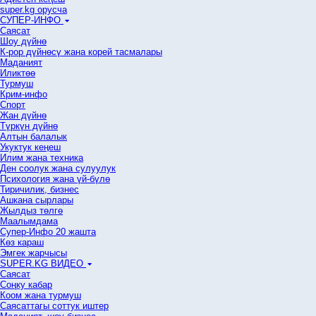
super.kg орусча
СУПЕР-ИНФО
Саясат
Шоу дүйнө
К-рор дүйнөсү жана корей тасмалары
Маданият
Иликтөө
Турмуш
Крим-инфо
Спорт
Жан дүйнө
Түркүн дүйнө
Алтын балалык
Укуктук кеӊеш
Илим жана техника
Ден соолук жана сулуулук
Психология жана үй-бүлө
Тиричилик, бизнес
Ашкана сырлары
Жылдыз төлгө
Маалымдама
Супер-Инфо 20 жашта
Көз караш
Эмгек жарчысы
SUPER.KG ВИДЕО
Саясат
Cоңку кабар
Коом жана турмуш
Саясаттагы соттук иштер