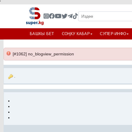
'
БАШКЫ БЕТ
СОҢКУ КАБАР
СУПЕР-ИНФО
[#1062] no_blogview_permission
.