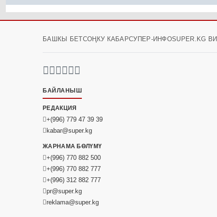
БАШКЫ БЕТ
СОҢКУ КАБАР
СУПЕР-ИНФО
SUPER.KG В
БАЙЛАНЫШ
РЕДАКЦИЯ
+(996) 779 47 39 39
kabar@super.kg
ЖАРНАМА БӨЛҮМҮ
+(996) 770 882 500
+(996) 770 882 777
+(996) 312 882 777
pr@super.kg
reklama@super.kg