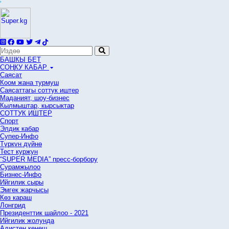
'
БАШКЫ БЕТ
СОҢКУ КАБАР
Саясат
Коом жана турмуш
Саясаттагы соттук иштер
Маданият, шоу-бизнес
Кылмыштар, кырсыктар
СОТТУК ИШТЕР
Спорт
Элдик кабар
Супер-Инфо
Түркүн дүйнө
Тест куржун
“SUPER MEDIA” пресс-борбору
Сурамжылоо
Бизнес-Инфо
Ийгилик сыры
Эмгек жарчысы
Көз караш
Лонгрид
Президенттик шайлоо - 2021
Ийгилик жолунда
Адистен кеңеш