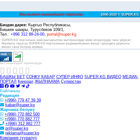
Маалымат-маанайшат порталы
2006-2020 © SUPER.KG
Кыргыз Республикасы,
Биздин дарек:
Бишкек шаары, Турусбеков 109/1,
Тел.:
+996 312 88-24-00,
portal@super.kg
SUPER.KG порталына жайгаштырылган материалдар жеке колдонууда гана уруксат.
Жалпыга таратуу SUPER.KG порталынын редакциясынын жазуу түрүндөгү уруксаты
менен гана болушу мүмкүн.
Биз социалдык тармактарда:
БАШКЫ БЕТ
СОҢКУ КАБАР
СУПЕР-ИНФО
SUPER.KG ВИДЕО
МЕДИА-
ПОРТАЛ
Кинозал
ЖЫЛНААМА
Суперстан
Байланыш
Редакция
+(996) 779 47 39 39
kabar@super.kg
Жарнама бөлүмү
+(996) 770 882 500
+(996) 770 882 777
+(996) 312 882 777
pr@super.kg
reklama@super.kg
Компания тууралуу