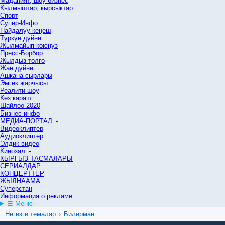
Маданият, шоу-бизнес
Кылмыштар, кырсыктар
Спорт
Супер-Инфо
Пайдалуу кеңеш
Түркүн дүйнө
Жылмайып коюңуз
Пресс-Борбор
Жылдыз төлгө
Жан дүйнө
Ашкана сырлары
Эмгек жарчысы
Реалити-шоу
Көз караш
Шайлоо-2020
Бизнес-инфо
МЕДИА-ПОРТАЛ
Видеоклиптер
Аудиоклиптер
Элдик видео
Кинозал
КЫРГЫЗ ТАСМАЛАРЫ
СЕРИАЛДАР
КОНЦЕРТТЕР
ЖЫЛНААМА
Суперстан
Информация о рекламе
☰ Меню
Негизги темалар
›
Билерман