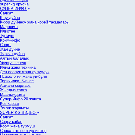
super.kg орусча
СУПЕР-ИНФО
Саясат
Шоу дүйнө
К-рор дүйнөсү жана корей тасмалары
Маданият
Иликтөө
Турмуш
Крим-инфо
Спорт
Жан дүйнө
Түркүн дүйнө
Алтын балалык
Укуктук кеӊеш
Илим жана техника
Ден соолук жана сулуулук
Психология жана үй-бүлө
Тиричилик, бизнес
Ашкана сырлары
Жылдыз төлгө
Маалымдама
Супер-Инфо 20 жашта
Көз караш
Эмгек жарчысы
SUPER.KG ВИДЕО
Саясат
Cоңку кабар
Коом жана турмуш
Саясаттагы соттук иштер