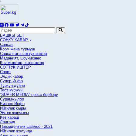
'
БАШКЫ БЕТ
СОҢКУ КАБАР
Саясат
Коом жана турмуш
Саясаттагы соттук иштер
Маданият, шоу-бизнес
Кылмыштар, кырсыктар
СОТТУК ИШТЕР
Спорт
Элдик кабар
Супер-Инфо
Түркүн дүйнө
Тест куржун
“SUPER MEDIA” пресс-борбору
Сурамжылоо
Бизнес-Инфо
Ийгилик сыры
Эмгек жарчысы
Көз караш
Лонгрид
Президенттик шайлоо - 2021
Ийгилик жолунда
Адистен кеңеш