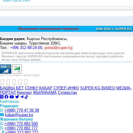
КЫРГЫЗСТАН
Маалымат-маанайшат порталы
2006-2020 © SUPER.KG
Кыргыз Республикасы,
Биздин дарек:
Бишкек шаары, Турусбеков 109/1,
Тел.:
+996 312 88-24-00,
portal@super.kg
SUPER.KG порталына жайгаштырылган материалдар жеке колдонууда гана уруксат.
Жалпыга таратуу SUPER.KG порталынын редакциясынын жазуу түрүндөгү уруксаты
менен гана болушу мүмкүн.
Биз социалдык тармактарда:
БАШКЫ БЕТ
СОҢКУ КАБАР
СУПЕР-ИНФО
SUPER.KG ВИДЕО
МЕДИА-
ПОРТАЛ
Кинозал
ЖЫЛНААМА
Суперстан
Байланыш
Редакция
+(996) 779 47 39 39
kabar@super.kg
Жарнама бөлүмү
+(996) 770 882 500
+(996) 770 882 777
+(996) 312 882 777