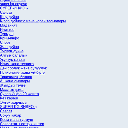
super.kg орусча
СУПЕР-ИНФО
Саясат
Шоу дүйнө
К-рор дүйнөсү жана корей тасмалары
Маданият
Иликтөө
Турмуш
Крим-инфо
Спорт
Жан дүйнө
Түркүн дүйнө
Алтын балалык
Укуктук кеӊеш
Илим жана техника
Ден соолук жана сулуулук
Психология жана үй-бүлө
Тиричилик, бизнес
Ашкана сырлары
Жылдыз төлгө
Маалымдама
Супер-Инфо 20 жашта
Көз караш
Эмгек жарчысы
SUPER.KG ВИДЕО
Саясат
Cоңку кабар
Коом жана турмуш
Саясаттагы соттук иштер