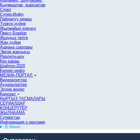
Маданият, шоу-бизнес
Кылмыштар, кырсыктар
Спорт
Супер-Инфо
Пайдалуу кеңеш
Түркүн дүйнө
Жылмайып коюңуз
Пресс-Борбор
Жылдыз төлгө
Жан дүйнө
Ашкана сырлары
Эмгек жарчысы
Реалити-шоу
Көз караш
Шайлоо-2020
Бизнес-инфо
МЕДИА-ПОРТАЛ
Видеоклиптер
Аудиоклиптер
Элдик видео
Кинозал
КЫРГЫЗ ТАСМАЛАРЫ
СЕРИАЛДАР
КОНЦЕРТТЕР
ЖЫЛНААМА
Суперстан
Информация о рекламе
☰ Меню