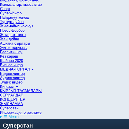
Маданият, шоу-бизнес
Кылмыштар, кырсыктар
Спорт
Супер-Инфо
Пайдалуу кеңеш
Түркүн дүйнө
Жылмайып коюңуз
Пресс-Борбор
Жылдыз төлгө
Жан дүйнө
Ашкана сырлары
Эмгек жарчысы
Реалити-шоу
Көз караш
Шайлоо-2020
Бизнес-инфо
МЕДИА-ПОРТАЛ
Видеоклиптер
Аудиоклиптер
Элдик видео
Кинозал
КЫРГЫЗ ТАСМАЛАРЫ
СЕРИАЛДАР
КОНЦЕРТТЕР
ЖЫЛНААМА
Суперстан
Информация о рекламе
☰ Меню
Суперстан