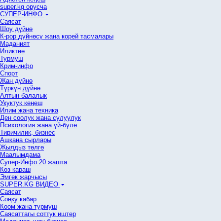
super.kg орусча
СУПЕР-ИНФО
Саясат
Шоу дүйнө
К-рор дүйнөсү жана корей тасмалары
Маданият
Иликтөө
Турмуш
Крим-инфо
Спорт
Жан дүйнө
Түркүн дүйнө
Алтын балалык
Укуктук кеӊеш
Илим жана техника
Ден соолук жана сулуулук
Психология жана үй-бүлө
Тиричилик, бизнес
Ашкана сырлары
Жылдыз төлгө
Маалымдама
Супер-Инфо 20 жашта
Көз караш
Эмгек жарчысы
SUPER.KG ВИДЕО
Саясат
Cоңку кабар
Коом жана турмуш
Саясаттагы соттук иштер