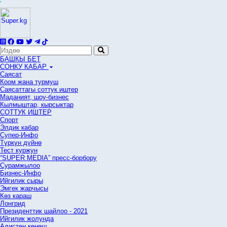
'
БАШКЫ БЕТ
СОҢКУ КАБАР
Саясат
Коом жана турмуш
Саясаттагы соттук иштер
Маданият, шоу-бизнес
Кылмыштар, кырсыктар
СОТТУК ИШТЕР
Спорт
Элдик кабар
Супер-Инфо
Түркүн дүйнө
Тест куржун
“SUPER MEDIA” пресс-борбору
Сурамжылоо
Бизнес-Инфо
Ийгилик сыры
Эмгек жарчысы
Көз караш
Лонгрид
Президенттик шайлоо - 2021
Ийгилик жолунда
Адистен кеңеш