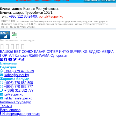
Маалымат-маанайшат порталы
2006-2020 © SUPER.KG
Кыргыз Республикасы,
Биздин дарек:
Бишкек шаары, Турусбеков 109/1,
Тел.:
+996 312 88-24-00,
portal@super.kg
SUPER.KG порталына жайгаштырылган материалдар жеке колдонууда гана уруксат.
Жалпыга таратуу SUPER.KG порталынын редакциясынын жазуу түрүндөгү уруксаты
менен гана болушу мүмкүн.
Биз социалдык тармактарда:
БАШКЫ БЕТ
СОҢКУ КАБАР
СУПЕР-ИНФО
SUPER.KG ВИДЕО
МЕДИА-
ПОРТАЛ
Кинозал
ЖЫЛНААМА
Суперстан
Байланыш
Редакция
+(996) 779 47 39 39
kabar@super.kg
Жарнама бөлүмү
+(996) 770 882 500
+(996) 770 882 777
+(996) 312 882 777
pr@super.kg
reklama@super.kg
Компания тууралуу
Тарыхы
Вакансиялар
Информация о рекламе