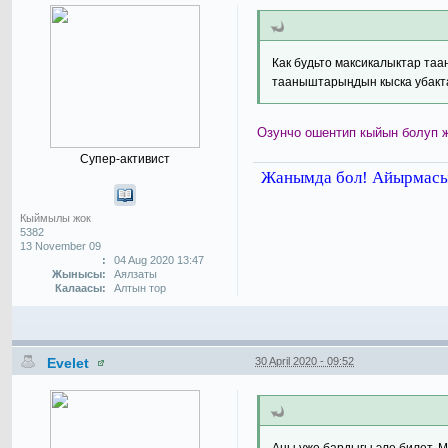
Как будьто максикалыктар таа
тааныштарыңдын кыска убактаг
Озунчо ошентип кыйын болуп 
Супер-активист
Жанымда бол! Айырмасы 
Кыймылы жок
5382
13 November 09
:
04 Aug 2020 13:47
Жынысы:
Аялзаты
Калаасы:
Алтын тор
Evelet
30 April 2020 - 09:52
Аны уже бардыгы эле билет. М