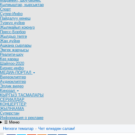
Маданият, шоу-бизнес
Кылмыштар, кырсыктар
Спорт
Супер-Инфо
Пайдалуу кеңеш
Түркүн дүйнө
Жылмайып коюңуз
Пресс-Борбор
Жылдыз төлгө
Жан дүйнө
Ашкана сырлары
Эмгек жарчысы
Реалити-шоу
Көз караш
Шайлоо-2020
Бизнес-инфо
МЕДИА-ПОРТАЛ
Видеоклиптер
Аудиоклиптер
Элдик видео
Кинозал
КЫРГЫЗ ТАСМАЛАРЫ
СЕРИАЛДАР
КОНЦЕРТТЕР
ЖЫЛНААМА
Суперстан
Информация о рекламе
☰ Меню
Негизги темалар
›
Чет өлкөдөн салам!