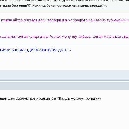
ьтация бергенин?)) Умничка болуп ортодон чыга каласыңарда))).
 кенеш айтса ошонун дагы тескери жакка жооруган акылсыз турбайсын
 маалымат алган кундо дагы Аллах жолунду ачбаса, алган маалыматынд
жок кай жерде болгонубуздун. ..
ндай ден соолуктарын жакшыбы ?Кайда жоголуп журдун?