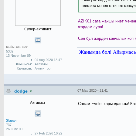
мексика менен кетишке консул
AZIK01 сага жакшы ниет менен
жардам сура!
Супер-активист
Сен бул жерден канчалык коп
Кыймылы жок
Жанымда бол! Айырмасы 
5382
13 November 09
:
04 Aug 2020 13:47
Жынысы:
Аялзаты
Калаасы:
Алтын тор
dodge
07 May 2020 - 21:41
Активист
Салам Evelet карындашым! Ка
Жаран
737
26 June 09
:
27 Feb 2026 10:22