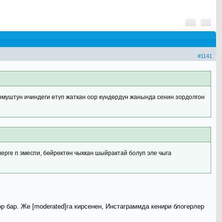
#1141
урмуштун ичиндеги өтүп жаткан оор күндөрдүн жанында сенин зордолгон
лерге п эмеспи, бөйрөктөн чыккан шыйрактай болуп эле чыга
 бар. Же [moderated]га кирсенен, Инстаграммда кенири блогерлер