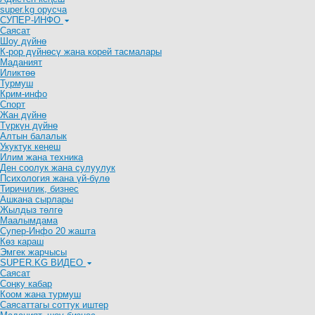
super.kg орусча
СУПЕР-ИНФО
Саясат
Шоу дүйнө
К-рор дүйнөсү жана корей тасмалары
Маданият
Иликтөө
Турмуш
Крим-инфо
Спорт
Жан дүйнө
Түркүн дүйнө
Алтын балалык
Укуктук кеӊеш
Илим жана техника
Ден соолук жана сулуулук
Психология жана үй-бүлө
Тиричилик, бизнес
Ашкана сырлары
Жылдыз төлгө
Маалымдама
Супер-Инфо 20 жашта
Көз караш
Эмгек жарчысы
SUPER.KG ВИДЕО
Саясат
Cоңку кабар
Коом жана турмуш
Саясаттагы соттук иштер