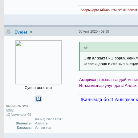
Баарыңарга ьIůณан тынчтык, бекем 
Evelet
30 April 2020 - 09:38
Эми ал жакта иш оорбу, жеңил
каласыңарда кызганып энеңди
Американы кызгангандай менин
Ит кыялынар учун дагы Аллах 
Супер-активист
Жанымда бол! Айырмасы 
Кыймылы жок
5382
13 November 09
:
04 Aug 2020 13:47
Жынысы:
Аялзаты
Калаасы:
Алтын тор