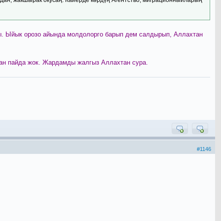
бы. Ыйык орозо айында молдолорго барып дем салдырып, Аллахтан
ан пайда жок. Жардамды жалгыз Аллахтан сура.
#1146