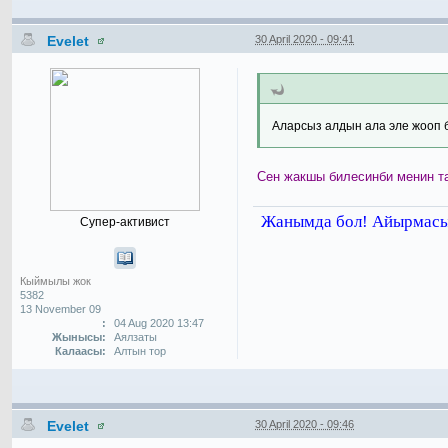
Evelet
30 April 2020 - 09:41
Аларсыз алдын ала эле жооп б
Сен жакшы билесинби менин 
Жанымда бол! Айырмасы 
Супер-активист
Кыймылы жок
5382
13 November 09
:
04 Aug 2020 13:47
Жынысы:
Аялзаты
Калаасы:
Алтын тор
Evelet
30 April 2020 - 09:46