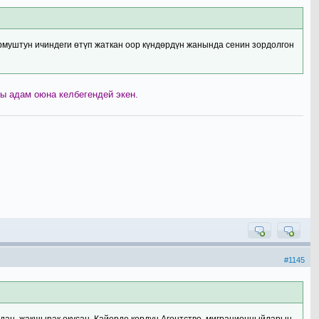
урмуштун ичиндеги өтүп жаткан оор күндөрдүн жанында сенин зордолгон
ы адам оюна келбегендей экен.
#1145
кадан, жакшырак окусаң. Кайерде көрдүң Агентство, миграционныйларың