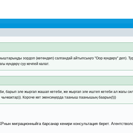
ныштарыңды зордоп (көтөндөп) салгандай айтыпсыңго "Оор күндөрү" деп). Т
ы күндөрү суу кечпей калат.
би, барып эле жыргап жашап кетеби, же жыргап эле иштеп кетеби ал жагы си
 чычкактар)). Короче көт экенсиңерда тааныш паанышың баарың!)))
Рнын миграционныйга барсанар кенири консультация берет. Агентстволор