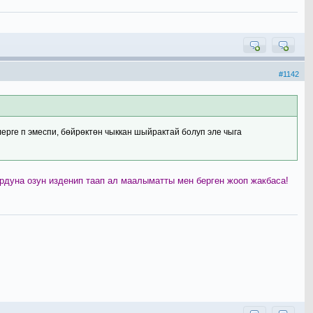
#1142
лерге п эмеспи, бөйрөктөн чыккан шыйрактай болуп эле чыга
дуна озун изденип таап ал маалыматты мен берген жооп жакбаса!