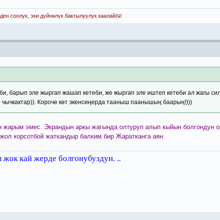
ден соолук, эки дүйнөлүк бактылуулук каалайณ!
би, барып эле жыргап жашап кетеби, же жыргап эле иштеп кетеби ал жагы си
 чычкактар)). Короче көт экенсиңерда тааныш паанышың баарың!)))
 жарым эмес. Экрандын аркы жагында олтуруп алып кыйын болгондун ор
жол корсотбой жаткандыр балким бир Жаратканга аян.
жок кай жерде болгонубуздун. ..