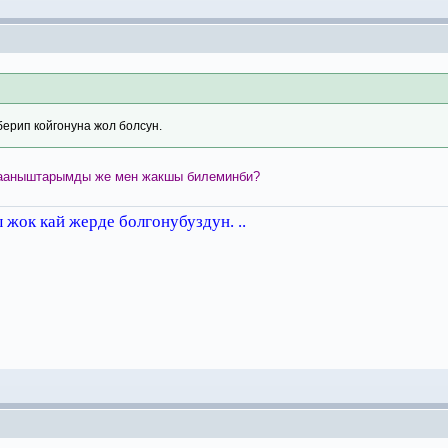
ерип койгонуна жол болсун.
тааныштарымды же мен жакшы билеминби?
жок кай жерде болгонубуздун. ..