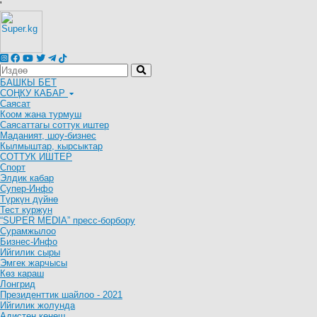
'
БАШКЫ БЕТ
СОҢКУ КАБАР
Саясат
Коом жана турмуш
Саясаттагы соттук иштер
Маданият, шоу-бизнес
Кылмыштар, кырсыктар
СОТТУК ИШТЕР
Спорт
Элдик кабар
Супер-Инфо
Түркүн дүйнө
Тест куржун
“SUPER MEDIA” пресс-борбору
Сурамжылоо
Бизнес-Инфо
Ийгилик сыры
Эмгек жарчысы
Көз караш
Лонгрид
Президенттик шайлоо - 2021
Ийгилик жолунда
Адистен кеңеш