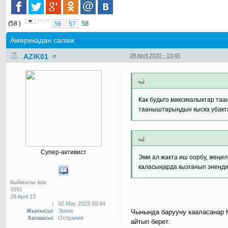
(58 )
58
56
57
Америкадан салам
AZIK01
28 April 2020 - 13:45
Как будьто максикалыктар таа
тааныштарыңдын кыска убактаг
Супер-активист
Эми ал жакта иш оорбу, жеңил
каласыңарда кызганып энеңди
Кыймылы жок
3391
28 April 13
:
02 May 2023 00:44
Жынысы:
Эркек
Чынында барууну кааласанар К
Калаасы:
Остралия
айтып берет.