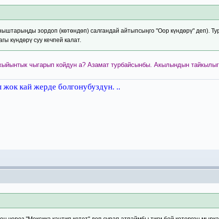
ныштарыңды зордоп (көтөндөп) салгандай айтыпсыңго "Оор күндөрү" деп). Т
ы күндөрү суу кечпей калат.
жыйынтык чыгарып койдун а? Азамат турбайсынбы. Акылындын тайкылыг
жок кай жерде болгонубуздун. ..
ен через "Мексика кантип кетет" деп сурап атпаймбы тиги бой көтөргөн мыр