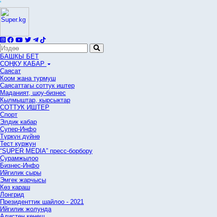
'
БАШКЫ БЕТ
СОҢКУ КАБАР
Саясат
Коом жана турмуш
Саясаттагы соттук иштер
Маданият, шоу-бизнес
Кылмыштар, кырсыктар
СОТТУК ИШТЕР
Спорт
Элдик кабар
Супер-Инфо
Түркүн дүйнө
Тест куржун
“SUPER MEDIA” пресс-борбору
Сурамжылоо
Бизнес-Инфо
Ийгилик сыры
Эмгек жарчысы
Көз караш
Лонгрид
Президенттик шайлоо - 2021
Ийгилик жолунда
Адистен кеңеш