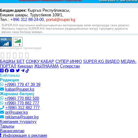
Маалымат-маанайшат порталы
2006-2020 © SUPER.KG
Кыргыз Республикасы,
Биздин дарек:
Бишкек шаары, Турусбеков 109/1,
Тел.:
+996 312 88-24-00,
portal@super.kg
SUPER.KG порталына жайгаштырылган материалдар жеке колдонууда гана уруксат.
Жалпыга таратуу SUPER.KG порталынын редакциясынын жазуу түрүндөгү уруксаты
менен гана болушу мүмкүн.
Биз социалдык тармактарда:
БАШКЫ БЕТ
СОҢКУ КАБАР
СУПЕР-ИНФО
SUPER.KG ВИДЕО
МЕДИА-
ПОРТАЛ
Кинозал
ЖЫЛНААМА
Суперстан
Байланыш
Редакция
+(996) 779 47 39 39
kabar@super.kg
Жарнама бөлүмү
+(996) 770 882 500
+(996) 770 882 777
+(996) 312 882 777
pr@super.kg
reklama@super.kg
Компания тууралуу
Тарыхы
Вакансиялар
Информация о рекламе