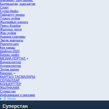
Маданият, шоу-бизнес
Кылмыштар, кырсыктар
Спорт
Супер-Инфо
Пайдалуу кеңеш
Түркүн дүйнө
Жылмайып коюңуз
Пресс-Борбор
Жылдыз төлгө
Жан дүйнө
Ашкана сырлары
Эмгек жарчысы
Реалити-шоу
Көз караш
Шайлоо-2020
Бизнес-инфо
МЕДИА-ПОРТАЛ
Видеоклиптер
Аудиоклиптер
Элдик видео
Кинозал
КЫРГЫЗ ТАСМАЛАРЫ
СЕРИАЛДАР
КОНЦЕРТТЕР
ЖЫЛНААМА
Суперстан
Информация о рекламе
☰ Меню
Суперстан