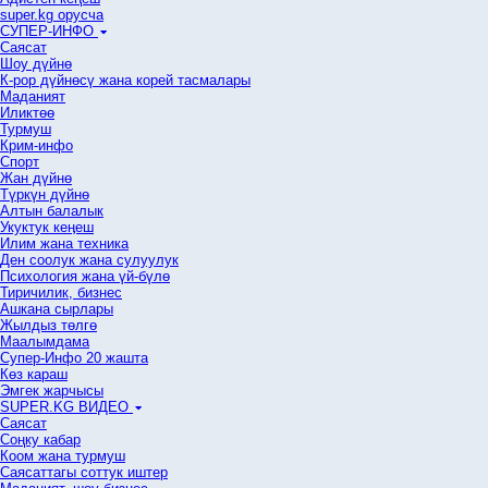
super.kg орусча
СУПЕР-ИНФО
Саясат
Шоу дүйнө
К-рор дүйнөсү жана корей тасмалары
Маданият
Иликтөө
Турмуш
Крим-инфо
Спорт
Жан дүйнө
Түркүн дүйнө
Алтын балалык
Укуктук кеӊеш
Илим жана техника
Ден соолук жана сулуулук
Психология жана үй-бүлө
Тиричилик, бизнес
Ашкана сырлары
Жылдыз төлгө
Маалымдама
Супер-Инфо 20 жашта
Көз караш
Эмгек жарчысы
SUPER.KG ВИДЕО
Саясат
Cоңку кабар
Коом жана турмуш
Саясаттагы соттук иштер