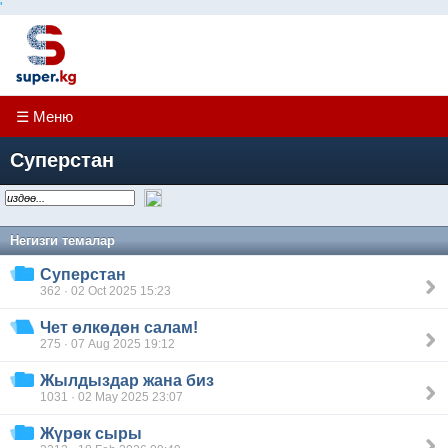
'
☰ Меню
Суперстан
Негизги темалар
Суперстан
362 · 02 Oct 2025 15:23
Чет өлкөдөн салам!
275 · 07 Aug 2025 19:12
Жылдыздар жана биз
1031 · 02 May 2025 23:07
Жүрөк сыры