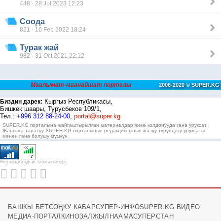
448 · 28 Jul 2023 12:23
Соода
821 · 16 Feb 2022 18:24
Турак жай
982 · 31 Oct 2021 22:12
Маалымат-маанайшат порталы
2006-2020 © SUPER.KG
Кыргыз Республикасы,
Биздин дарек:
Бишкек шаары, Турусбеков 109/1,
Тел.:
+996 312 88-24-00,
portal@super.kg
SUPER.KG порталына жайгаштырылган материалдар жеке колдонууда гана уруксат.
Жалпыга таратуу SUPER.KG порталынын редакциясынын жазуу түрүндөгү уруксаты
менен гана болушу мүмкүн.
Биз социалдык тармактарда:
БАШКЫ БЕТ
СОҢКУ КАБАР
СУПЕР-ИНФО
SUPER.KG ВИДЕО
МЕДИА-ПОРТАЛ
КИНОЗАЛ
ЖЫЛНААМА
СУПЕРСТАН