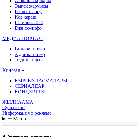
Ашкана сырлары
Эмгек жарчысы
Реалити-шоу
Көз караш
Шайлоо-2020
Бизнес-инфо
МЕДИА-ПОРТАЛ
Видеоклиптер
Аудиоклиптер
Элдик видео
Кинозал
КЫРГЫЗ ТАСМАЛАРЫ
СЕРИАЛДАР
КОНЦЕРТТЕР
ЖЫЛНААМА
Суперстан
Информация о рекламе
☰ Меню