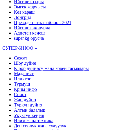
Ийгилик сыры
Эмгек жарчысы
Көз караш
Лонгрид
Президенттик шайлоо - 2021
Ийгилик жолунда
Адистен кеңеш
super.kg орусча
СУПЕР-ИНФО
Саясат
Шоу дүйнө
К-рор дүйнөсү жана корей тасмалары
Маданият
Иликтөө
Турмуш
Крим-инфо
Спорт
Жан дүйнө
Түркүн дүйнө
Алтын балалык
Укуктук кеӊеш
Илим жана техника
Ден соолук жана сулуулук