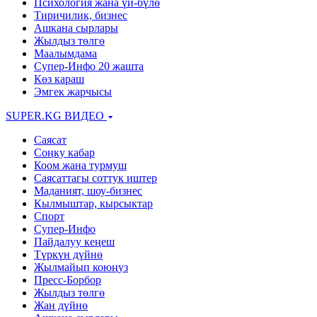
Психология жана үй-бүлө
Тиричилик, бизнес
Ашкана сырлары
Жылдыз төлгө
Маалымдама
Супер-Инфо 20 жашта
Көз караш
Эмгек жарчысы
SUPER.KG ВИДЕО
Саясат
Cоңку кабар
Коом жана турмуш
Саясаттагы соттук иштер
Маданият, шоу-бизнес
Кылмыштар, кырсыктар
Спорт
Супер-Инфо
Пайдалуу кеңеш
Түркүн дүйнө
Жылмайып коюңуз
Пресс-Борбор
Жылдыз төлгө
Жан дүйнө