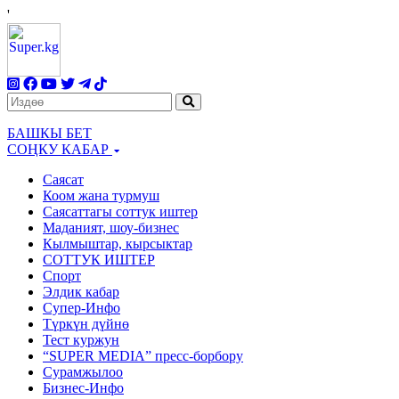
'
БАШКЫ БЕТ
СОҢКУ КАБАР
Саясат
Коом жана турмуш
Саясаттагы соттук иштер
Маданият, шоу-бизнес
Кылмыштар, кырсыктар
СОТТУК ИШТЕР
Спорт
Элдик кабар
Супер-Инфо
Түркүн дүйнө
Тест куржун
“SUPER MEDIA” пресс-борбору
Сурамжылоо
Бизнес-Инфо