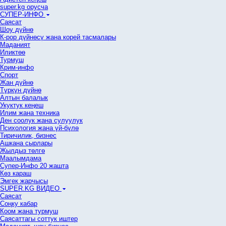
super.kg орусча
СУПЕР-ИНФО
Саясат
Шоу дүйнө
К-рор дүйнөсү жана корей тасмалары
Маданият
Иликтөө
Турмуш
Крим-инфо
Спорт
Жан дүйнө
Түркүн дүйнө
Алтын балалык
Укуктук кеӊеш
Илим жана техника
Ден соолук жана сулуулук
Психология жана үй-бүлө
Тиричилик, бизнес
Ашкана сырлары
Жылдыз төлгө
Маалымдама
Супер-Инфо 20 жашта
Көз караш
Эмгек жарчысы
SUPER.KG ВИДЕО
Саясат
Cоңку кабар
Коом жана турмуш
Саясаттагы соттук иштер