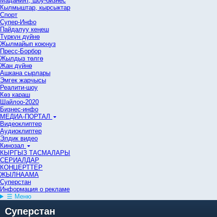
Маданият, шоу-бизнес
Кылмыштар, кырсыктар
Спорт
Супер-Инфо
Пайдалуу кеңеш
Түркүн дүйнө
Жылмайып коюңуз
Пресс-Борбор
Жылдыз төлгө
Жан дүйнө
Ашкана сырлары
Эмгек жарчысы
Реалити-шоу
Көз караш
Шайлоо-2020
Бизнес-инфо
МЕДИА-ПОРТАЛ
Видеоклиптер
Аудиоклиптер
Элдик видео
Кинозал
КЫРГЫЗ ТАСМАЛАРЫ
СЕРИАЛДАР
КОНЦЕРТТЕР
ЖЫЛНААМА
Суперстан
Информация о рекламе
☰ Меню
Суперстан