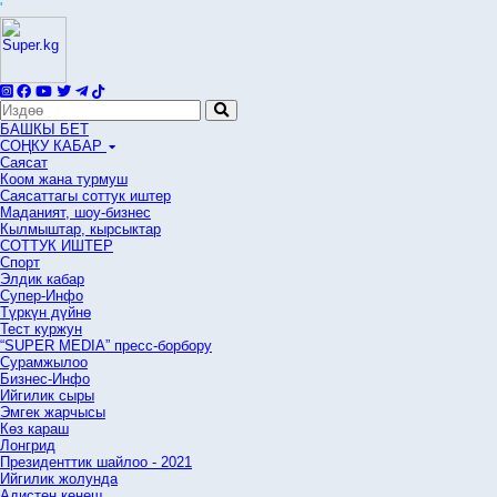
'
БАШКЫ БЕТ
СОҢКУ КАБАР
Саясат
Коом жана турмуш
Саясаттагы соттук иштер
Маданият, шоу-бизнес
Кылмыштар, кырсыктар
СОТТУК ИШТЕР
Спорт
Элдик кабар
Супер-Инфо
Түркүн дүйнө
Тест куржун
“SUPER MEDIA” пресс-борбору
Сурамжылоо
Бизнес-Инфо
Ийгилик сыры
Эмгек жарчысы
Көз караш
Лонгрид
Президенттик шайлоо - 2021
Ийгилик жолунда
Адистен кеңеш