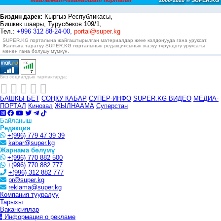
Маалымат-маанайшат порталы
2006-2020 © SUPER.KG
Кыргыз Республикасы,
Биздин дарек:
Бишкек шаары, Турусбеков 109/1,
Тел.:
+996 312 88-24-00,
portal@super.kg
SUPER.KG порталына жайгаштырылган материалдар жеке колдонууда гана уруксат.
Жалпыга таратуу SUPER.KG порталынын редакциясынын жазуу түрүндөгү уруксаты
менен гана болушу мүмкүн.
Биз социалдык тармактарда:
БАШКЫ БЕТ
СОҢКУ КАБАР
СУПЕР-ИНФО
SUPER.KG ВИДЕО
МЕДИА-
ПОРТАЛ
Кинозал
ЖЫЛНААМА
Суперстан
Байланыш
Редакция
+(996) 779 47 39 39
kabar@super.kg
Жарнама бөлүмү
+(996) 770 882 500
+(996) 770 882 777
+(996) 312 882 777
pr@super.kg
reklama@super.kg
Компания тууралуу
Тарыхы
Вакансиялар
Информация о рекламе