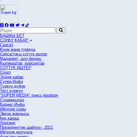
'
БАШКЫ БЕТ
СОҢКУ КАБАР
Саясат
Коом жана турмуш
Саясаттагы соттук иштер
Маданият, шоу-бизнес
Кылмыштар, кырсыктар
СОТТУК ИШТЕР
Спорт
Элдик кабар
Супер-Инфо
Түркүн дүйнө
Тест куржун
“SUPER MEDIA” пресс-борбору
Сурамжылоо
Бизнес-Инфо
Ийгилик сыры
Эмгек жарчысы
Көз караш
Лонгрид
Президенттик шайлоо - 2021
Ийгилик жолунда
Адистен кеңеш