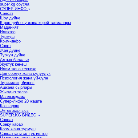
super.kg орусча
СУПЕР-ИНФО
Саясат
Шоу дүйнө
К-рор дүйнөсү жана корей тасмалары
Маданият
Иликтөө
Турмуш
Крим-инфо
Спорт
Жан дүйнө
Түркүн дүйнө
Алтын балалык
Укуктук кеӊеш
Илим жана техника
Ден соолук жана сулуулук
Психология жана үй-бүлө
Тиричилик, бизнес
Ашкана сырлары
Жылдыз төлгө
Маалымдама
Супер-Инфо 20 жашта
Көз караш
Эмгек жарчысы
SUPER.KG ВИДЕО
Саясат
Cоңку кабар
Коом жана турмуш
Саясаттагы соттук иштер