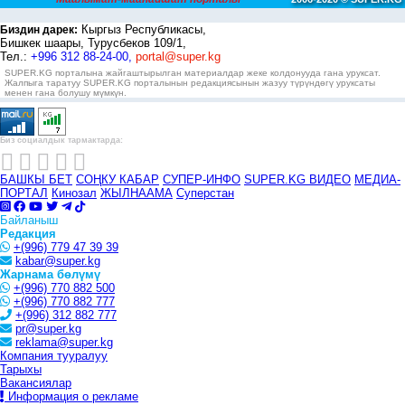
Кыргыз Республикасы,
Биздин дарек:
Бишкек шаары, Турусбеков 109/1,
Тел.:
+996 312 88-24-00,
portal@super.kg
SUPER.KG порталына жайгаштырылган материалдар жеке колдонууда гана уруксат.
Жалпыга таратуу SUPER.KG порталынын редакциясынын жазуу түрүндөгү уруксаты
менен гана болушу мүмкүн.
Биз социалдык тармактарда:
БАШКЫ БЕТ
СОҢКУ КАБАР
СУПЕР-ИНФО
SUPER.KG ВИДЕО
МЕДИА-
ПОРТАЛ
Кинозал
ЖЫЛНААМА
Суперстан
Байланыш
Редакция
+(996) 779 47 39 39
kabar@super.kg
Жарнама бөлүмү
+(996) 770 882 500
+(996) 770 882 777
+(996) 312 882 777
pr@super.kg
reklama@super.kg
Компания тууралуу
Тарыхы
Вакансиялар
Информация о рекламе