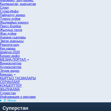
Маданият, шоу-бизнес
Кылмыштар, кырсыктар
Спорт
Супер-Инфо
Пайдалуу кеңеш
Түркүн дүйнө
Жылмайып коюңуз
Пресс-Борбор
Жылдыз төлгө
Жан дүйнө
Ашкана сырлары
Эмгек жарчысы
Реалити-шоу
Көз караш
Шайлоо-2020
Бизнес-инфо
МЕДИА-ПОРТАЛ
Видеоклиптер
Аудиоклиптер
Элдик видео
Кинозал
КЫРГЫЗ ТАСМАЛАРЫ
СЕРИАЛДАР
КОНЦЕРТТЕР
ЖЫЛНААМА
Суперстан
Информация о рекламе
☰ Меню
Суперстан