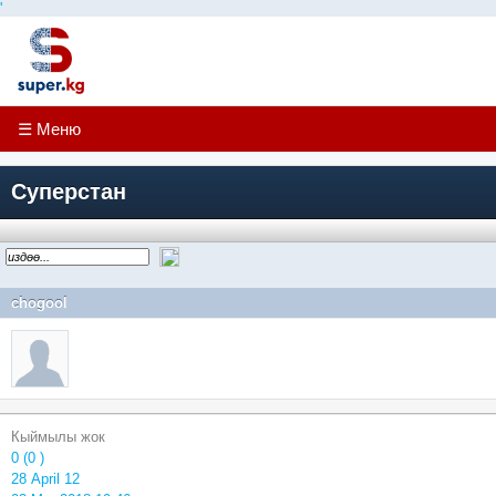
'
☰ Меню
Суперстан
chogool
Кыймылы жок
0 (0 )
28 April 12