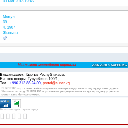
03 Mar 2018 19:46
Момун
39
4, 1987
Жынысы:
Маалымат-маанайшат порталы
2006-2020 © SUPER.KG
Кыргыз Республикасы,
Биздин дарек:
Бишкек шаары, Турусбеков 109/1,
Тел.:
+996 312 88-24-00,
portal@super.kg
SUPER.KG порталына жайгаштырылган материалдар жеке колдонууда гана уруксат.
Жалпыга таратуу SUPER.KG порталынын редакциясынын жазуу түрүндөгү уруксаты
менен гана болушу мүмкүн.
Биз социалдык тармактарда: