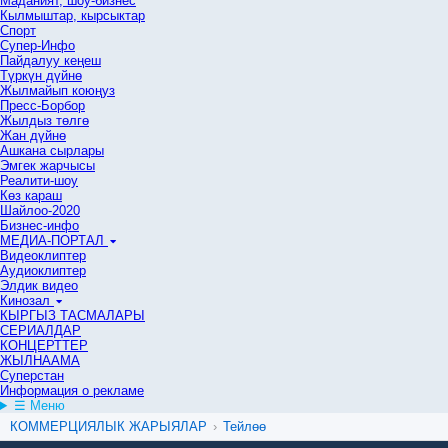
Маданият, шоу-бизнес
Кылмыштар, кырсыктар
Спорт
Супер-Инфо
Пайдалуу кеңеш
Түркүн дүйнө
Жылмайып коюңуз
Пресс-Борбор
Жылдыз төлгө
Жан дүйнө
Ашкана сырлары
Эмгек жарчысы
Реалити-шоу
Көз караш
Шайлоо-2020
Бизнес-инфо
МЕДИА-ПОРТАЛ
Видеоклиптер
Аудиоклиптер
Элдик видео
Кинозал
КЫРГЫЗ ТАСМАЛАРЫ
СЕРИАЛДАР
КОНЦЕРТТЕР
ЖЫЛНААМА
Суперстан
Информация о рекламе
☰ Меню
КОММЕРЦИЯЛЫК ЖАРЫЯЛАР
›
Тейлөө