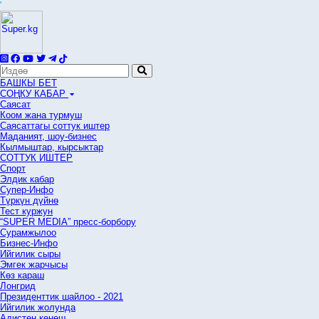
'
БАШКЫ БЕТ
СОҢКУ КАБАР
Саясат
Коом жана турмуш
Саясаттагы соттук иштер
Маданият, шоу-бизнес
Кылмыштар, кырсыктар
СОТТУК ИШТЕР
Спорт
Элдик кабар
Супер-Инфо
Түркүн дүйнө
Тест куржун
“SUPER MEDIA” пресс-борбору
Сурамжылоо
Бизнес-Инфо
Ийгилик сыры
Эмгек жарчысы
Көз караш
Лонгрид
Президенттик шайлоо - 2021
Ийгилик жолунда
Адистен кеңеш