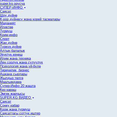
super.kg орусча
СУПЕР-ИНФО
Саясат
Шоу дүйнө
К-рор дүйнөсү жана корей тасмалары
Маданият
Иликтөө
Турмуш
Крим-инфо
Спорт
Жан дүйнө
Түркүн дүйнө
Алтын балалык
Укуктук кеӊеш
Илим жана техника
Ден соолук жана сулуулук
Психология жана үй-бүлө
Тиричилик, бизнес
Ашкана сырлары
Жылдыз төлгө
Маалымдама
Супер-Инфо 20 жашта
Көз караш
Эмгек жарчысы
SUPER.KG ВИДЕО
Саясат
Cоңку кабар
Коом жана турмуш
Саясаттагы соттук иштер