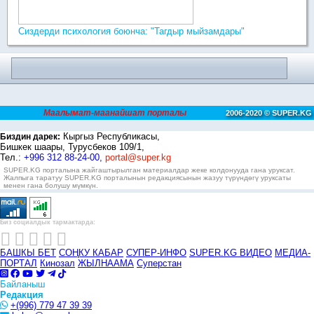
Сиздерди психология боюнча: "Тагдыр мыйзамдары"
Маалымат-маанайшат порталы
2006-2020 © SUPER.KG
Кыргыз Республикасы,
Биздин дарек:
Бишкек шаары, Турусбеков 109/1,
Тел.:
+996 312 88-24-00,
portal@super.kg
SUPER.KG порталына жайгаштырылган материалдар жеке колдонууда гана уруксат.
Жалпыга таратуу SUPER.KG порталынын редакциясынын жазуу түрүндөгү уруксаты
менен гана болушу мүмкүн.
Биз социалдык тармактарда:
БАШКЫ БЕТ
СОҢКУ КАБАР
СУПЕР-ИНФО
SUPER.KG ВИДЕО
МЕДИА-
ПОРТАЛ
Кинозал
ЖЫЛНААМА
Суперстан
Байланыш
Редакция
+(996) 779 47 39 39