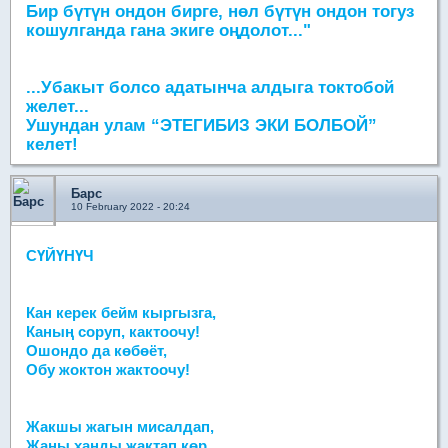
Бир бүтүн ондон бирге, нөл бүтүн ондон тогуз
кошулганда гана экиге оңдолот..."
...Убакыт болсо адатынча алдыга токтобой
желет...
Ушундан улам “ЭТЕГИБИЗ ЭКИ БОЛБОЙ”
келет!
Барс
10 February 2022 - 20:24
СҮЙҮНҮЧ
Кан керек бейм кыргызга,
Каның соруп, кактоочу!
Ошондо да көбөёт,
Обу жоктон жактоочу!
Жакшы жагын мисалдап,
Жаңы ханды жактап көр.