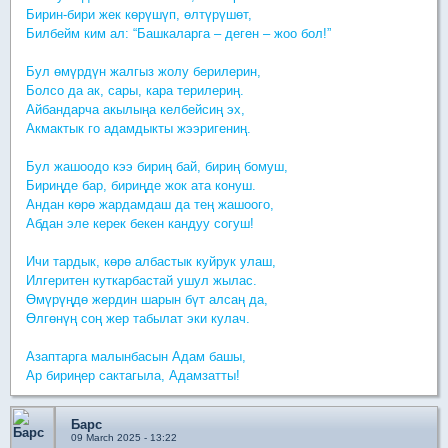
Бирин-бири жек көрүшүп, өлтүрүшөт,
Билбейм ким ал: “Башкаларга – деген – жоо бол!”
Бул өмүрдүн жалгыз жолу берилерин,
Болсо да ак, сары, кара терилериң.
Айбандарча акылыңа келбейсиң эх,
Акмактык го адамдыкты жээригениң.
Бул жашоодо кээ бириң бай, бириң бомуш,
Бириңде бар, бириңде жок ата конуш.
Андан көрө жардамдаш да тең жашоого,
Абдан эле керек бекен кандуу согуш!
Ичи тардык, көрө албастык куйрук улаш,
Илгеритен куткарбастай ушул жылас.
Өмүрүңдө жердин шарын бүт алсаң да,
Өлгөнүң соң жер табылат эки кулач.
Азаптарга малынбасын Адам башы,
Ар бириңер сактагыла, Адамзатты!
Барс
09 March 2025 - 13:22