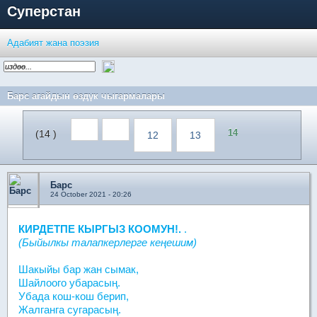
Суперстан
Адабият жана поэзия
Барс агайдын өздүк чыгармалары
14
(14 )
12
13
Барс
24 October 2021 - 20:26
КИРДЕТПЕ КЫРГЫЗ КООМУН!.
.
(Быйылкы талапкерлерге кеңешим)
Шакыйы бар жан сымак,
Шайлоого убарасың.
Убада кош-кош берип,
Жалганга сугарасың.