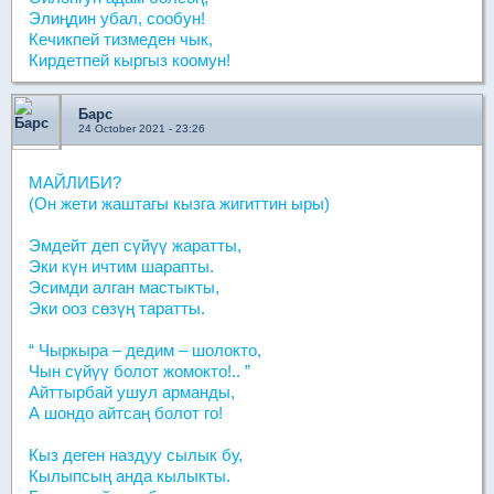
Элиңдин убал, сообун!
Кечикпей тизмеден чык,
Кирдетпей кыргыз коомун!
Барс
24 October 2021 - 23:26
МАЙЛИБИ?
(Он жети жаштагы кызга жигиттин ыры)
Эмдейт деп сүйүү жаратты,
Эки күн ичтим шарапты.
Эсимди алган мастыкты,
Эки ооз сөзүң таратты.
“ Чыркыра – дедим – шолокто,
Чын сүйүү болот жомокто!.. ”
Айттырбай ушул арманды,
А шондо айтсаң болот го!
Кыз деген наздуу сылык бу,
Кылыпсың анда кылыкты.