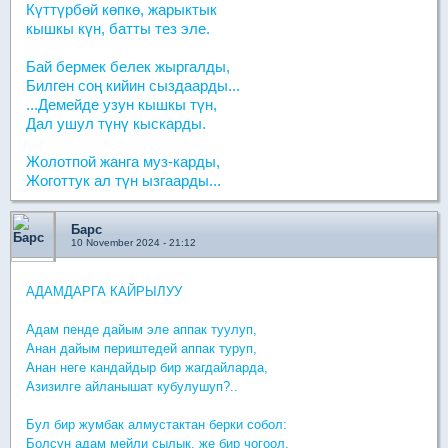
Күттүрбөй көпкө, жарыктык
кышкы күн, батты тез эле.
Бай бермек белек жыргалды,
Билген соң кийин сыздаарды...
...Демейде узун кышкы түн,
Дал ушул түнү кыскарды.
Жолотпой жанга муз-карды,
Жоготтук ал түн ызгаарды...
Барс
10 November 2024 - 21:12
АДАМДАРГА КАЙРЫЛУУ
Адам пенде дайым эле аппак туулуп,
Анан дайым периштедей аппак туруп,
Анан неге кандайдыр бир жагдайларда,
Азизилге айланышат кубулушуп?..
Бул бир жумбак алмустактан берки собол:
Болсун адам мейли сылык, же бир чогоол.