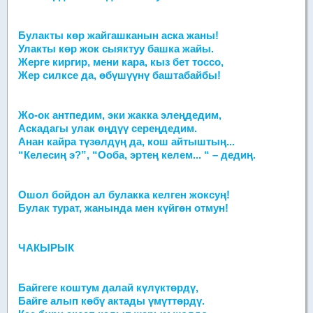
Булакты көр жайгашканын аска жаны!
Улакты көр жок сыяктуу башка жайы.
Жерге киргир, мени кара, кыз бет тоссо,
Жер силксе да, өбүшүүнү баштабайбы!
Жо-ок антпедим, эки жакка элеңдедим,
Аскадагы улак өңдүү сереңдедим.
Анан кайра түзөлдүң да, кош айтыштың...
“Келесиң э?”, “Ооба, эртең келем... “ – дедиң.
Ошол бойдон ал булакка келген жоксуң!
Булак турат, жанында мен күйгөн отмун!
ЧАКЫРЫК
Байгеге коштум далай күлүктөрдү,
Байге алып көбү актады үмүттөрдү.