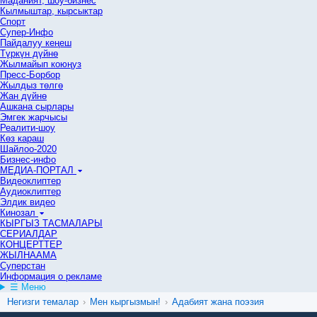
Маданият, шоу-бизнес
Кылмыштар, кырсыктар
Спорт
Супер-Инфо
Пайдалуу кеңеш
Түркүн дүйнө
Жылмайып коюңуз
Пресс-Борбор
Жылдыз төлгө
Жан дүйнө
Ашкана сырлары
Эмгек жарчысы
Реалити-шоу
Көз караш
Шайлоо-2020
Бизнес-инфо
МЕДИА-ПОРТАЛ
Видеоклиптер
Аудиоклиптер
Элдик видео
Кинозал
КЫРГЫЗ ТАСМАЛАРЫ
СЕРИАЛДАР
КОНЦЕРТТЕР
ЖЫЛНААМА
Суперстан
Информация о рекламе
☰ Меню
Негизги темалар
›
Мен кыргызмын!
›
Адабият жана поэзия