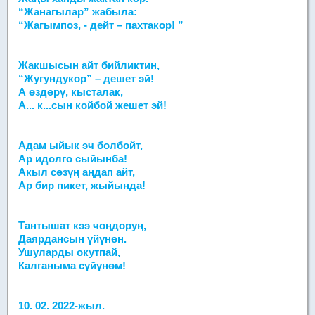
“Жанагылар” жабыла:
“Жагымпоз, - дейт – пахтакор! ”
Жакшысын айт бийликтин,
“Жугундукор” – дешет эй!
А өздөрү, кысталак,
А... к...сын койбой жешет эй!
Адам ыйык эч болбойт,
Ар идолго сыйынба!
Акыл сөзүң аңдап айт,
Ар бир пикет, жыйында!
Тантышат кээ чоңдоруң,
Даярдансын үйүнөн.
Ушуларды окутпай,
Калганыма сүйүнөм!
10. 02. 2022-жыл.