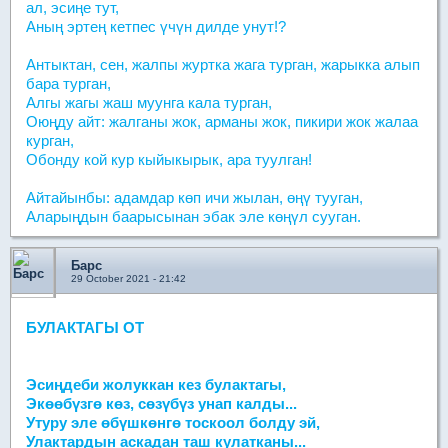
ал, эсиңе тут,
Аның эртең кетпес үчүн дилде унут!?
Антыктан, сен, жалпы журтка жага турган, жарыкка алып
бара турган,
Алгы жагы жаш муунга кала турган,
Оюңду айт: жалганы жок, арманы жок, пикири жок жалаа
курган,
Обонду кой кур кыйыкырык, ара туулган!
Айтайынбы: адамдар көп ичи жылан, өңү тууган,
Аларыңдын баарысынан эбак эле көңүл сууган.
Барс
29 October 2021 - 21:42
БУЛАКТАГЫ ОТ
Эсиңдеби жолуккан кез булактагы,
Экөөбүзгө көз, сөзүбүз унап калды...
Утуру эле өбүшкөнгө тоскоол болду эй,
Улактардын аскадан таш кулатканы...