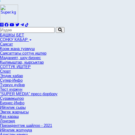
'
БАШКЫ БЕТ
СОҢКУ КАБАР
Саясат
Коом жана турмуш
Саясаттагы соттук иштер
Маданият, шоу-бизнес
Кылмыштар, кырсыктар
СОТТУК ИШТЕР
Спорт
Элдик кабар
Супер-Инфо
Түркүн дүйнө
Тест куржун
“SUPER MEDIA” пресс-борбору
Сурамжылоо
Бизнес-Инфо
Ийгилик сыры
Эмгек жарчысы
Көз караш
Лонгрид
Президенттик шайлоо - 2021
Ийгилик жолунда
Адистен кеңеш