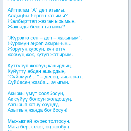
Айтпагам “А” деп атымы,
Алдыңбы берген катымы?
Жалбырттап жазган ырымын,
Жакпады бекен татымы?
“Жүрөктө сен – деп – жакыным”,
Жүрөмүн эңсеп акыры-ын...
Жоругуң курсун, күн өттү
жообуң жок, күтүп жатырым.
Күттүрүп жообуң качырдың,
Күйүттү абдан ашырдың.
“Сүйөмүн! .. “ – десең, ачык жаз,
Сүйбөсөң жазба... ачыгын.
Акыркы үмүт соолбосун,
Ак сүйүү болсун жолдошуң.
Азгырып кетчү өзүңдү,
Азыткың жанда болбосун!
Мыжыкпай жүрөк толтосун,
Мага бер, секет, оң жообуң.