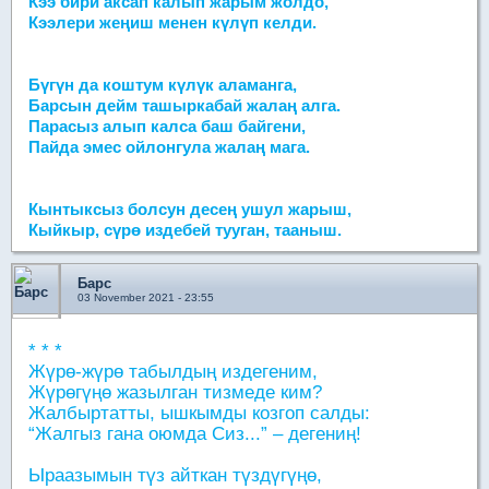
Кээ бири аксап калып жарым жолдо,
Кээлери жеңиш менен күлүп келди.
Бүгүн да коштум күлүк аламанга,
Барсын дейм ташыркабай жалаң алга.
Парасыз алып калса баш байгени,
Пайда эмес ойлонгула жалаң мага.
Кынтыксыз болсун десең ушул жарыш,
Кыйкыр, сүрө издебей тууган, тааныш.
Барс
03 November 2021 - 23:55
* * *
Жүрө-жүрө табылдың издегеним,
Жүрөгүңө жазылган тизмеде ким?
Жалбыртатты, ышкымды козгоп салды:
“Жалгыз гана оюмда Сиз...” – дегениң!
Ыраазымын түз айткан түздүгүңө,