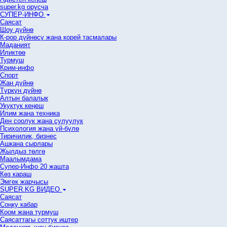
super.kg орусча
СУПЕР-ИНФО
Саясат
Шоу дүйнө
К-рор дүйнөсү жана корей тасмалары
Маданият
Иликтөө
Турмуш
Крим-инфо
Спорт
Жан дүйнө
Түркүн дүйнө
Алтын балалык
Укуктук кеӊеш
Илим жана техника
Ден соолук жана сулуулук
Психология жана үй-бүлө
Тиричилик, бизнес
Ашкана сырлары
Жылдыз төлгө
Маалымдама
Супер-Инфо 20 жашта
Көз караш
Эмгек жарчысы
SUPER.KG ВИДЕО
Саясат
Cоңку кабар
Коом жана турмуш
Саясаттагы соттук иштер