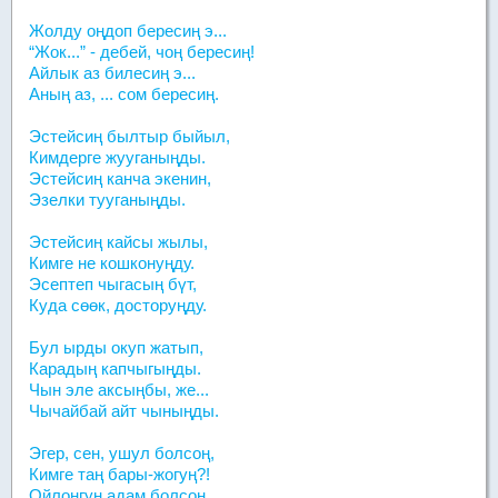
Жолду оңдоп бересиң э...
“Жок...” - дебей, чоң бересиң!
Айлык аз билесиң э...
Аның аз, ... сом бересиң.
Эстейсиң былтыр быйыл,
Кимдерге жууганыңды.
Эстейсиң канча экенин,
Эзелки тууганыңды.
Эстейсиң кайсы жылы,
Кимге не кошконуңду.
Эсептеп чыгасың бүт,
Куда сөөк, досторуңду.
Бул ырды окуп жатып,
Карадың капчыгыңды.
Чын эле аксыңбы, же...
Чычайбай айт чыныңды.
Эгер, сен, ушул болсоң,
Кимге таң бары-жогуң?!
Ойлонгун адам болсоң,