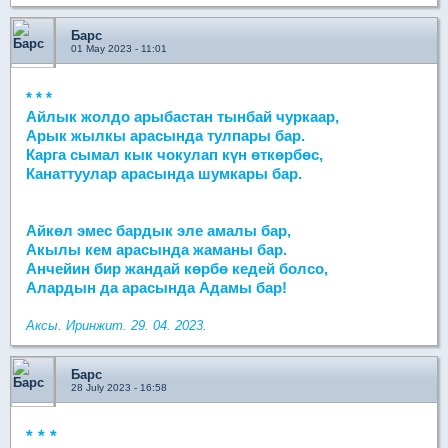
Барс
01 May 2023 - 11:01
* * *
Айлык жолдо арыбастан тынбай чуркаар,
Арык жылкы арасында тулпары бар.
Карга сымал кык чокулап күн өткөрбөс,
Канаттуулар арасында шумкары бар.
Айкөл эмес бардык эле амалы бар,
Акылы кем арасында жаманы бар.
Анчейин бир жандай көрбө кедей болсо,
Алардын да арасында Адамы бар!
Аксы. Иринжит. 29. 04. 2023.
Барс
28 July 2023 - 16:58
* * *