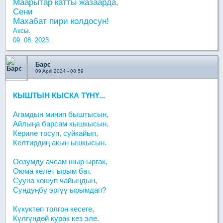
Маарытар катты жазаарда,
Сени
Махабат пири колдосун!
Аксы.
09. 08. 2023.
Барс
09 April 2024 - 08:59
КЫШТЫН КЫСКА ТҮНҮ...
Агамдын минип быштысын,
Айлыңа барсам кышкысын.
Кериле тосуп, суйкайып,
Келтирдиң акын ышкысын.
Оозумду ачсам шыр ыргак,
Оюма келет ырым бат.
Сууна кошуп чайыңдын,
Сундуңбу эргүү ырымдап?
Күкүктөп толгон кесеге,
Күлгүндөй курак кез эле.