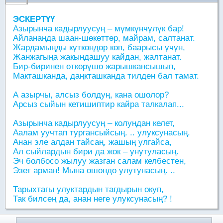
ЭСКЕРТҮҮ
Азырынча кадырлуусуң – мүмкүнчүлүк бар!
Айланаңда шаан-шөкөттөр, майрам, салтанат.
Жардамыңды күткөндөр көп, баарысы үчүн,
Жанжагыңа жакындашуу кайдан, жалтанат.
Бир-биринен өткөрүшө жарышкансышып,
Макташканда, даңкташканда тилден бал тамат.
А азырчы, алсыз болдуң, кана ошолор?
Арсыз сыйын кетишиптир кайра талкалап...
Азырынча кадырлуусуң – колуңдан келет,
Аалам уучтап тургансыйсың. .. улуксунасың.
Анан эле алдан тайсаң, жашың улгайса,
Ал сыйлардын бири да жок – унутуласың.
Эч болбосо жылуу жазган салам келбестен,
Эзет арман! Мына ошондо улутунасың. ..
Тарыхтагы улуктардын тагдырын окуп,
Так билсең да, анан неге улуксунасың? !