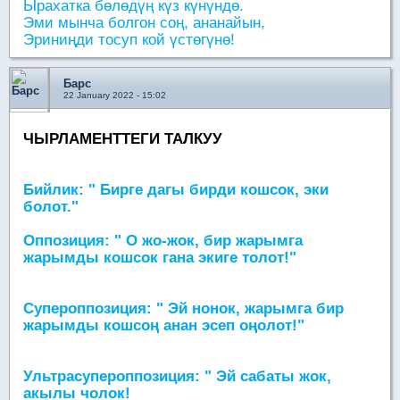
Ырахатка бөлөдүң күз күнүндө.
Эми мынча болгон соң, ананайын,
Эриниңди тосуп кой үстөгүнө!
Барс
22 January 2022 - 15:02
ЧЫРЛАМЕНТТЕГИ ТАЛКУУ
Бийлик:
" Бирге дагы бирди кошсок, эки
болот."
Оппозиция:
" О жо-жок, бир жарымга
жарымды кошсок гана экиге толот!"
Супероппозиция:
" Эй нонок, жарымга бир
жарымды кошсоң анан эсеп оңолот!"
Ультрасупероппозиция:
" Эй сабаты жок,
акылы чолок!