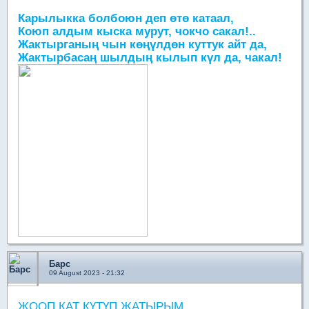
Карылыкка болбоюн деп өтө катаал,
Коюп алдым кыска мурут, чокчо сакал!..
Жактырганың чын көңүлдөн куттук айт да,
Жактырбасаң шылдың кылып күл да, чакал!
Барс
09 August 2023 - 21:32
ЖООП КАТ КҮТҮП ЖАТЫРЫМ...