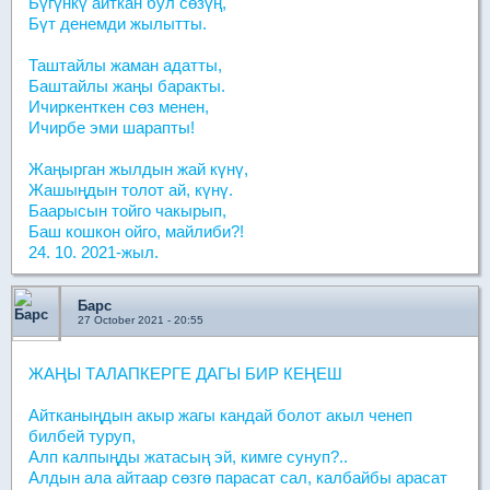
Бүгүнкү айткан бул сөзүң,
Бүт денемди жылытты.
Таштайлы жаман адатты,
Баштайлы жаңы баракты.
Ичиркенткен сөз менен,
Ичирбе эми шарапты!
Жаңырган жылдын жай күнү,
Жашыңдын толот ай, күнү.
Баарысын тойго чакырып,
Баш кошкон ойго, майлиби?!
24. 10. 2021-жыл.
Барс
27 October 2021 - 20:55
ЖАҢЫ ТАЛАПКЕРГЕ ДАГЫ БИР КЕҢЕШ
Айтканыңдын акыр жагы кандай болот акыл ченеп
билбей туруп,
Алп калпыңды жатасың эй, кимге сунуп?..
Алдын ала айтаар сөзгө парасат сал, калбайбы арасат