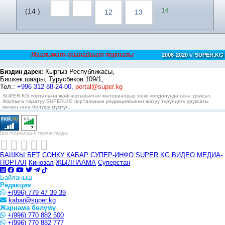
14
(14 )
12
13
Маалымат-маанайшат порталы
2006-2020 © SUPER.KG
Кыргыз Республикасы,
Биздин дарек:
Бишкек шаары, Турусбеков 109/1,
Тел.:
+996 312 88-24-00,
portal@super.kg
SUPER.KG порталына жайгаштырылган материалдар жеке колдонууда гана уруксат.
Жалпыга таратуу SUPER.KG порталынын редакциясынын жазуу түрүндөгү уруксаты
менен гана болушу мүмкүн.
Биз социалдык тармактарда:
БАШКЫ БЕТ
СОҢКУ КАБАР
СУПЕР-ИНФО
SUPER.KG ВИДЕО
МЕДИА-
ПОРТАЛ
Кинозал
ЖЫЛНААМА
Суперстан
Байланыш
Редакция
+(996) 779 47 39 39
kabar@super.kg
Жарнама бөлүмү
+(996) 770 882 500
+(996) 770 882 777