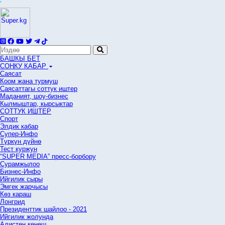
'
БАШКЫ БЕТ
СОҢКУ КАБАР
Саясат
Коом жана турмуш
Саясаттагы соттук иштер
Маданият, шоу-бизнес
Кылмыштар, кырсыктар
СОТТУК ИШТЕР
Спорт
Элдик кабар
Супер-Инфо
Түркүн дүйнө
Тест куржун
“SUPER MEDIA” пресс-борбору
Сурамжылоо
Бизнес-Инфо
Ийгилик сыры
Эмгек жарчысы
Көз караш
Лонгрид
Президенттик шайлоо - 2021
Ийгилик жолунда
Адистен кеңеш