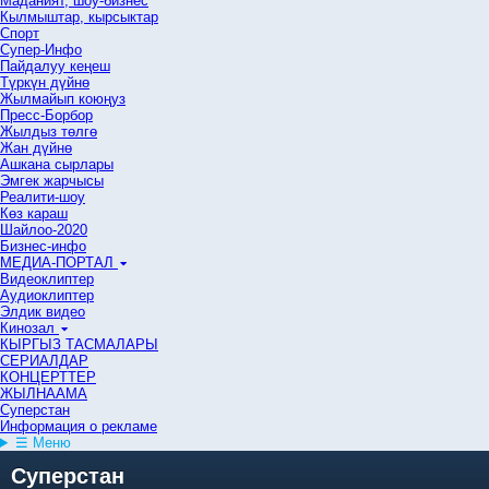
Маданият, шоу-бизнес
Кылмыштар, кырсыктар
Спорт
Супер-Инфо
Пайдалуу кеңеш
Түркүн дүйнө
Жылмайып коюңуз
Пресс-Борбор
Жылдыз төлгө
Жан дүйнө
Ашкана сырлары
Эмгек жарчысы
Реалити-шоу
Көз караш
Шайлоо-2020
Бизнес-инфо
МЕДИА-ПОРТАЛ
Видеоклиптер
Аудиоклиптер
Элдик видео
Кинозал
КЫРГЫЗ ТАСМАЛАРЫ
СЕРИАЛДАР
КОНЦЕРТТЕР
ЖЫЛНААМА
Суперстан
Информация о рекламе
☰ Меню
Суперстан