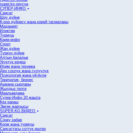
super.kg орусча
СУПЕР-ИНФО
Саясат
Шоу дүйнө
К-рор дүйнөсү жана корей тасмалары
Маданият
Иликтөө
Турмуш
Крим-инфо
Спорт
Жан дүйнө
Түркүн дүйнө
Алтын балалык
Укуктук кеӊеш
Илим жана техника
Ден соолук жана сулуулук
Психология жана үй-бүлө
Тиричилик, бизнес
Ашкана сырлары
Жылдыз төлгө
Маалымдама
Супер-Инфо 20 жашта
Көз караш
Эмгек жарчысы
SUPER.KG ВИДЕО
Саясат
Cоңку кабар
Коом жана турмуш
Саясаттагы соттук иштер