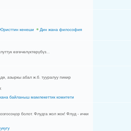
Юристтин кенеши
Дин жана философия
уттук өзгөчөлүктөрүбүз...
дө, азыркы абал ж.б. тууралуу пикир
.
жана байланыш мамлекеттик комитети
згосоңор болот. Флудга жол жок! Флуд - ички
укугу