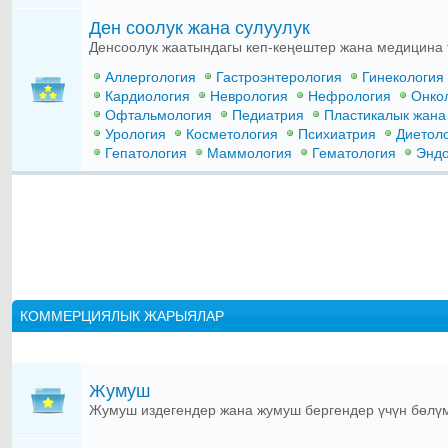
Ден соолук жана сулуулук
Денсоолук жаатындагы кеп-кеңештер жана медицина
Аллергология
Гастроэнтерология
Гинекология
Кардиология
Неврология
Нефрология
Онко
Офтальмология
Педиатрия
Пластикалык жана 
Урология
Косметология
Психиатрия
Диетол
Гепатология
Маммология
Гематология
Эндо
КОММЕРЦИЯЛЫК ЖАРЫЯЛАР
Жумуш
Жумуш издегендер жана жумуш бергендер үчүн бөлү