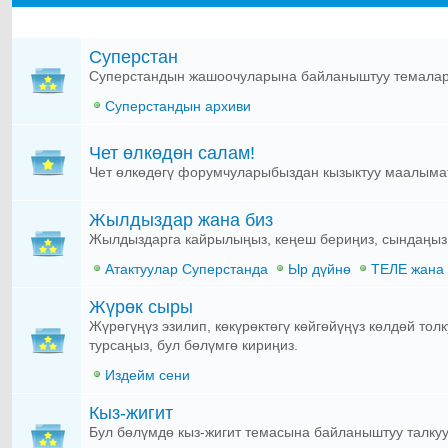
Суперстан
Суперстандын жашоочуларына байланыштуу темала
Суперстандын архиви
Чет өлкөдөн салам!
Чет өлкөдөгү форумчуларыбыздан кызыктуу маалыма
Жылдыздар жана биз
Жылдыздарга кайрылыңыз, кеңеш бериңиз, сындаңыз, 
Атактуулар Суперстанда
Ыр дүйнө
ТЕЛЕ жана
Жүрөк сыры
Жүрөгүңүз эзилип, көкүрөктөгү көйгөйүңүз көлдөй т
турсаңыз, бул бөлүмгө кириңиз.
Издейм сени
Кыз-жигит
Бул бөлүмдө кыз-жигит темасына байланыштуу талкуу 