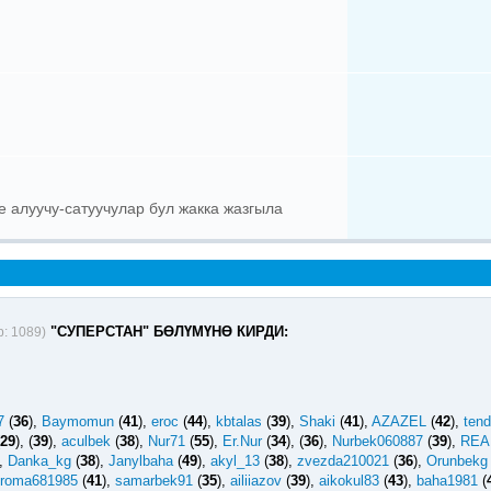
е алуучу-сатуучулар бул жакка жазгыла
"СУПЕРСТАН" БӨЛҮМҮНӨ КИРДИ:
р: 1089)
7
(
36
),
Baymomun
(
41
),
eroc
(
44
),
kbtalas
(
39
),
Shaki
(
41
),
AZAZEL
(
42
),
ten
29
),
(
39
),
aculbek
(
38
),
Nur71
(
55
),
Er.Nur
(
34
),
(
36
),
Nurbek060887
(
39
),
REA
,
Danka_kg
(
38
),
Janylbaha
(
49
),
akyl_13
(
38
),
zvezda210021
(
36
),
Orunbekg
roma681985
(
41
),
samarbek91
(
35
),
ailiiazov
(
39
),
aikokul83
(
43
),
baha1981
(