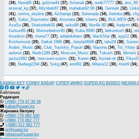
(
34
),
Nuria95
(
31
),
gulzina44
(
37
),
Amanali
(
34
),
nurik77777
(
36
),
arsi_88
arsenal_kg
(
37
),
Altynbek87
(
39
),
mahabat92.90
(
34
),
Gensek
(
32
),
Link
(
41
),
norma_skyline
(
39
),
Aizhanqa
(
33
),
Serenada
(
34
),
Aelinka
(
45
),
ch
(
47
),
Sabyr_Baymatov
(
26
),
Aisonata
(
30
),
shamy
(
36
),
BUL-MEN
(
17
),
b
AzaSu
(
38
),
Shekerbek05
(
44
),
asko88
(
38
),
Nur4ik.80
(
46
),
kadyrm
(
41
)
Gulsun85
(
41
),
Momunbekov90
(
36
),
Kuba.8990
(
37
),
bekuntosh
(
61
),
el
Asankun
(
70
),
mona77
(
37
),
adiabdullaev
(
29
),
blackStar
(
9
),
ayp12
(
30
),
Kozhomurat
(
29
),
Saikal.1996
(
30
),
Janylai0699
(
27
),
tatu29
(
38
),
Suranc
Arabic_Music
(
26
),
Club_Toyiskiy_Popuri
(
26
),
Nayona
(
34
),
Toi_Yrlary
(
aslonur
(
32
),
Nurik1289
(
37
),
Moscow_Music
(
25
),
Tukush
(
15
),
Mimimi
(
jazira1992
(
34
),
men-seni-suiom-
(
31
),
Karen
(
42
),
Aizirek-dr
(
31
),
Fikys0
(
30
),
Nurbeg2294
(
32
),
Sskg
(
47
),
emil91
(
25
),
Milana12
(
30
),
Ariet9
(
34
),
БАШКЫ БЕТ
СОҢКУ КАБАР
СУПЕР-ИНФО
SUPER.KG ВИДЕО
МЕДИА-
Байланыш
Редакция
+(996) 779 47 39 39
kabar@super.kg
Жарнама бөлүмү
+(996) 770 882 500
+(996) 770 882 777
+(996) 312 882 777
pr@super.kg
reklama@super.kg
Компания тууралуу