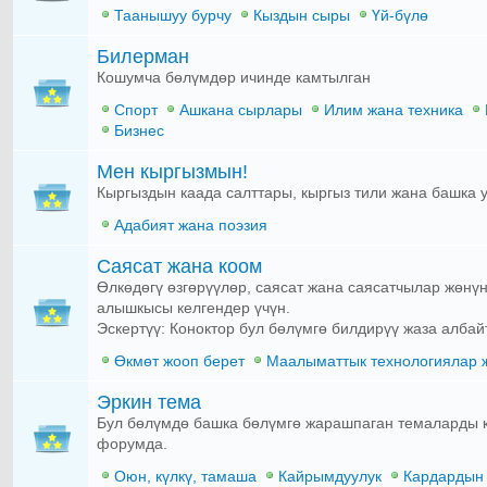
Таанышуу бурчу
Кыздын сыры
Үй-бүлө
Билерман
Кошумча бөлүмдөр ичинде камтылган
Спорт
Ашкана сырлары
Илим жана техника
Бизнес
Мен кыргызмын!
Кыргыздын каада салттары, кыргыз тили жана башка ул
Адабият жана поэзия
Саясат жана коом
Өлкөдөгү өзгөрүүлөр, саясат жана саясатчылар жөнүн
алышкысы келгендер үчүн.
Эскертүү: Коноктор бул бөлүмгө билдирүү жаза албайт
Өкмөт жооп берет
Маалыматтык технологиялар 
Эркин тема
Бул бөлүмдө башка бөлүмгө жарашпаган темаларды ко
форумда.
Оюн, күлкү, тамаша
Кайрымдуулук
Кардардын 