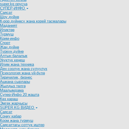
super.kg орусча
СУПЕР-ИНФО
Саясат
Шоу дүйнө
К-рор дүйнөсү жана корей тасмалары
Маданият
Иликтөө
Турмуш
Крим-инфо
Спорт
Жан дүйнө
Түркүн дүйнө
Алтын балалык
Укуктук кеӊеш
Илим жана техника
Ден соолук жана сулуулук
Психология жана үй-бүлө
Тиричилик, бизнес
Ашкана сырлары
Жылдыз төлгө
Маалымдама
Супер-Инфо 20 жашта
Көз караш
Эмгек жарчысы
SUPER.KG ВИДЕО
Саясат
Cоңку кабар
Коом жана турмуш
Саясаттагы соттук иштер