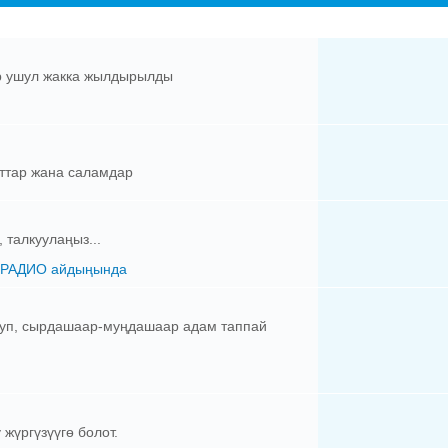
р ушул жакка жылдырылды
ттар жана саламдар
талкуулаңыз...
 РАДИО айдыңында
олкуп, сырдашаар-муңдашаар адам таппай
жүргүзүүгө болот.