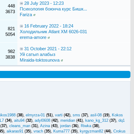
28 July 2023 - 12:23
448
Психология боюнча курс Бишк...
3673
Fariza
16 February 2022 - 18:24
821
Холодильник Atlant ХМ 6026-031
5054
erema-amore
31 October 2021 - 22:12
982
Уй сатып алабыз
3838
Miraida-toktosunova
dikos1988
(
38
),
elmyrza-01
(
51
),
varti
(
42
),
sms
(
37
),
asil-08
(
19
),
Kokos
L7
(
34
),
aitu94
(
32
),
adyl0608
(
42
),
meridian
(
41
),
kano_kg_312
(
37
),
dq1
(
37
),
cleans_man
(
31
),
Azina
(
43
),
jordan
(
36
),
Riwka
(
38
),
45
),
aikaras91
(
35
),
vrach
(
35
),
Kuma777
(
35
),
kyrgyzman82
(
44
),
Crokus