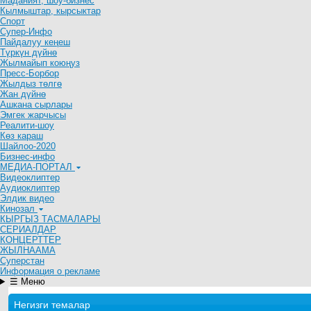
Маданият, шоу-бизнес
Кылмыштар, кырсыктар
Спорт
Супер-Инфо
Пайдалуу кеңеш
Түркүн дүйнө
Жылмайып коюңуз
Пресс-Борбор
Жылдыз төлгө
Жан дүйнө
Ашкана сырлары
Эмгек жарчысы
Реалити-шоу
Көз караш
Шайлоо-2020
Бизнес-инфо
МЕДИА-ПОРТАЛ
Видеоклиптер
Аудиоклиптер
Элдик видео
Кинозал
КЫРГЫЗ ТАСМАЛАРЫ
СЕРИАЛДАР
КОНЦЕРТТЕР
ЖЫЛНААМА
Суперстан
Информация о рекламе
☰ Меню
Негизги темалар