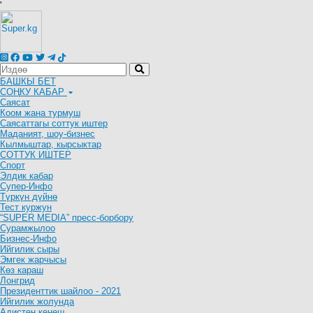
'
БАШКЫ БЕТ
СОҢКУ КАБАР
Саясат
Коом жана турмуш
Саясаттагы соттук иштер
Маданият, шоу-бизнес
Кылмыштар, кырсыктар
СОТТУК ИШТЕР
Спорт
Элдик кабар
Супер-Инфо
Түркүн дүйнө
Тест куржун
“SUPER MEDIA” пресс-борбору
Сурамжылоо
Бизнес-Инфо
Ийгилик сыры
Эмгек жарчысы
Көз караш
Лонгрид
Президенттик шайлоо - 2021
Ийгилик жолунда
Адистен кеңеш