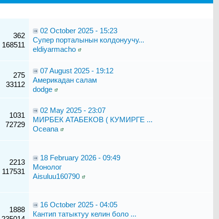
02 October 2025 - 15:23
362
Супер порталынын колдонуучу...
168511
eldiyarmacho
07 August 2025 - 19:12
275
Америкадан салам
33112
dodge
02 May 2025 - 23:07
1031
МИРБЕК АТАБЕКОВ ( КУМИРГЕ ...
72729
Oceana
18 February 2026 - 09:49
2213
Монолог
117531
Aisuluu160790
16 October 2025 - 04:05
1888
Кантип татыктуу келин боло ...
235014