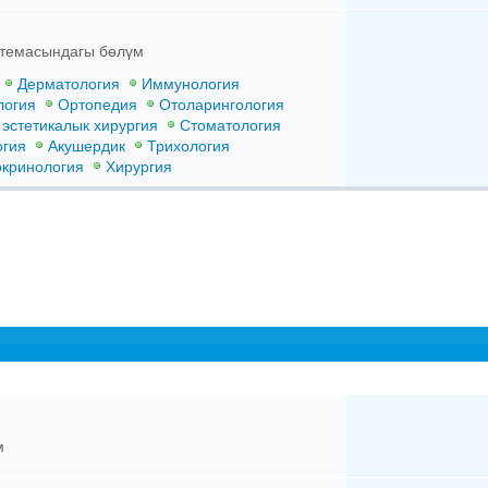
 темасындагы бөлүм
Дерматология
Иммунология
логия
Ортопедия
Отоларингология
эстетикалык хирургия
Стоматология
огия
Акушердик
Трихология
кринология
Хирургия
м