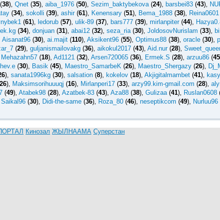
(
38
),
Qnet
(
35
),
aiba_1976
(
50
),
Sezim_baktybekova
(
24
),
barsbei83
(
43
),
NU
atay
(
34
),
sokolli
(
39
),
ashir
(
61
),
Kenensary
(
51
),
Bema_1988
(
38
),
Reina0601
ynybek1
(
61
),
ledorub
(
57
),
ulik-89
(
37
),
bars777
(
39
),
mirlanpiter
(
44
),
Hazya0.
ek.kg
(
34
),
donjuan
(
31
),
abai12
(
32
),
seza_ria
(
30
),
JoldosovNurislam
(
33
),
b
,
Aisanat96
(
30
),
ai.majit
(
110
),
Aksikent96
(
55
),
Optimus88
(
38
),
oracle
(
30
),
p
zar_7
(
29
),
guljanismailovakg
(
36
),
aikokul2017
(
43
),
Aid.nur
(
28
),
Sweet_quee
Mehazahn57
(
18
),
Ad1121
(
32
),
Arsen720065
(
36
),
Ermek.S
(
28
),
arzuu86
(
45
hev.e
(
30
),
Basik
(
45
),
Maestro_SamarbeK
(
26
),
Maestro_Shergazy
(
26
),
Dj_
26
),
sanata1996kg
(
30
),
salsation
(
8
),
kokelov
(
18
),
Akjigitalmambet
(
41
),
kas
26
),
Maksimsorihuuuqj
(
16
),
Mirlanperi17
(
33
),
arzy99.kim-gmail.com
(
28
),
al
7
(
49
),
Atabek98
(
28
),
Azatbek-83
(
43
),
Aza88
(
38
),
Gulizaa
(
41
),
Ruslan0608
Saikal96
(
30
),
Didi-the-same
(
36
),
Roza_80
(
46
),
neseptikcom
(
49
),
Nurluu96
ПОРТАЛ
Кинозал
ЖЫЛНААМА
Суперстан