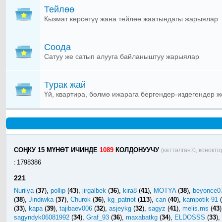
Тейлөө
Кызмат көрсөтүү жана тейлөө жаатындагы жарыялар
Соода
Сатуу же сатып алууга байланыштуу жарыялар
Турак жай
Үй, квартира, бөлмө ижарага бергендер-издегендер ж
СОҢКУ 15 МҮНӨТ ИЧИНДЕ
1089
КОЛДОНУУЧУ
(катталган:0, конокто
:
1798386
221
Nurilya
(
37
),
pollip
(
43
),
jirgalbek
(
36
),
kira8
(
41
),
MOTYA
(
38
),
beyonce0
(
38
),
Jindiwka
(
37
),
Churok
(
36
),
kg_patriot
(
113
),
can
(
40
),
kampotik-91
(
(
33
),
kapa
(
39
),
tajibaev006
(
32
),
asjeykg
(
32
),
sagyz
(
41
),
melis.ms
(
43
)
sagyndyk06081992
(
34
),
Graf_93
(
36
),
maxabatkg
(
34
),
ELDOSSS
(
33
),