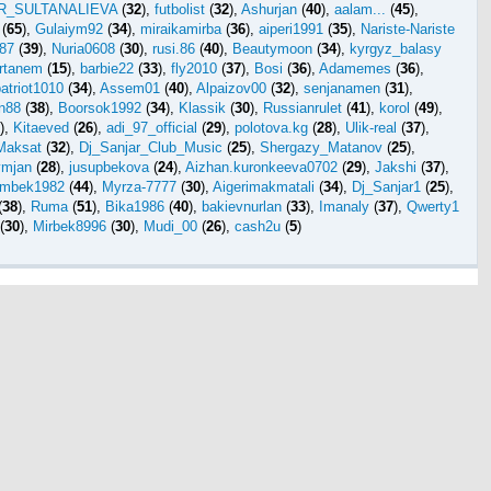
R_SULTANALIEVA
(
32
),
futbolist
(
32
),
Ashurjan
(
40
),
aalam...
(
45
),
(
65
),
Gulaiym92
(
34
),
miraikamirba
(
36
),
aiperi1991
(
35
),
Nariste-Nariste
87
(
39
),
Nuria0608
(
30
),
rusi.86
(
40
),
Beautymoon
(
34
),
kyrgyz_balasy
irtanem
(
15
),
barbie22
(
33
),
fly2010
(
37
),
Bosi
(
36
),
Adamemes
(
36
),
atriot1010
(
34
),
Assem01
(
40
),
Alpaizov00
(
32
),
senjanamen
(
31
),
n88
(
38
),
Boorsok1992
(
34
),
Klassik
(
30
),
Russianrulet
(
41
),
korol
(
49
),
),
Kitaeved
(
26
),
adi_97_official
(
29
),
polotova.kg
(
28
),
Ulik-real
(
37
),
Maksat
(
32
),
Dj_Sanjar_Club_Music
(
25
),
Shergazy_Matanov
(
25
),
ymjan
(
28
),
jusupbekova
(
24
),
Aizhan.kuronkeeva0702
(
29
),
Jakshi
(
37
),
ymbek1982
(
44
),
Myrza-7777
(
30
),
Aigerimakmatali
(
34
),
Dj_Sanjar1
(
25
),
(
38
),
Ruma
(
51
),
Bika1986
(
40
),
bakievnurlan
(
33
),
Imanaly
(
37
),
Qwerty1
(
30
),
Mirbek8996
(
30
),
Mudi_00
(
26
),
cash2u
(
5
)