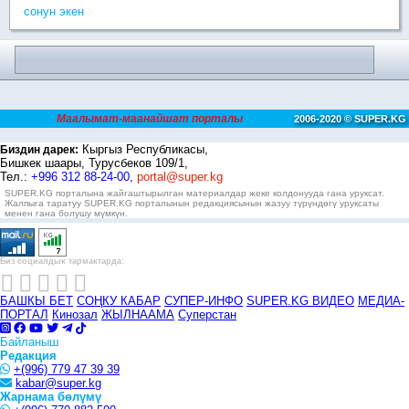
сонун экен
Маалымат-маанайшат порталы
2006-2020 © SUPER.KG
Кыргыз Республикасы,
Биздин дарек:
Бишкек шаары, Турусбеков 109/1,
Тел.:
+996 312 88-24-00,
portal@super.kg
SUPER.KG порталына жайгаштырылган материалдар жеке колдонууда гана уруксат.
Жалпыга таратуу SUPER.KG порталынын редакциясынын жазуу түрүндөгү уруксаты
менен гана болушу мүмкүн.
Биз социалдык тармактарда:
БАШКЫ БЕТ
СОҢКУ КАБАР
СУПЕР-ИНФО
SUPER.KG ВИДЕО
МЕДИА-
ПОРТАЛ
Кинозал
ЖЫЛНААМА
Суперстан
Байланыш
Редакция
+(996) 779 47 39 39
kabar@super.kg
Жарнама бөлүмү