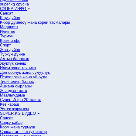
super.kg орусча
СУПЕР-ИНФО
Саясат
Шоу дүйнө
К-рор дүйнөсү жана корей тасмалары
Маданият
Иликтөө
Турмуш
Крим-инфо
Спорт
Жан дүйнө
Түркүн дүйнө
Алтын балалык
Укуктук кеӊеш
Илим жана техника
Ден соолук жана сулуулук
Психология жана үй-бүлө
Тиричилик, бизнес
Ашкана сырлары
Жылдыз төлгө
Маалымдама
Супер-Инфо 20 жашта
Көз караш
Эмгек жарчысы
SUPER.KG ВИДЕО
Саясат
Cоңку кабар
Коом жана турмуш
Саясаттагы соттук иштер