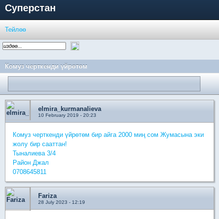
Суперстан
Тейлөө
Комуз черткенди үйрөтөм
elmira_kurmanalieva
10 February 2019 - 20:23
Комуз черткенди үйрөтөм бир айга 2000 миң сом Жумасына эки
жолу бир сааттан!
Тыналиева 3/4
Район Джал
0708645811
Fariza
28 July 2023 - 12:19