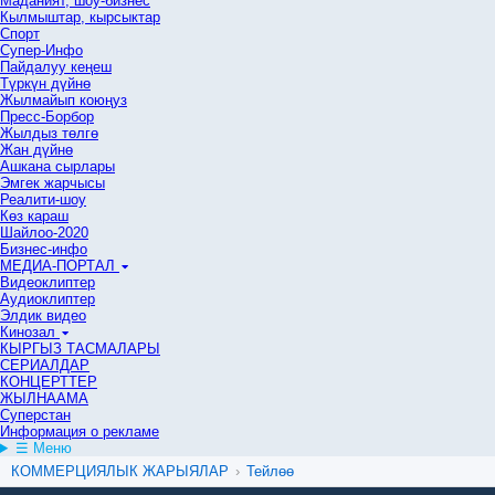
Маданият, шоу-бизнес
Кылмыштар, кырсыктар
Спорт
Супер-Инфо
Пайдалуу кеңеш
Түркүн дүйнө
Жылмайып коюңуз
Пресс-Борбор
Жылдыз төлгө
Жан дүйнө
Ашкана сырлары
Эмгек жарчысы
Реалити-шоу
Көз караш
Шайлоо-2020
Бизнес-инфо
МЕДИА-ПОРТАЛ
Видеоклиптер
Аудиоклиптер
Элдик видео
Кинозал
КЫРГЫЗ ТАСМАЛАРЫ
СЕРИАЛДАР
КОНЦЕРТТЕР
ЖЫЛНААМА
Суперстан
Информация о рекламе
☰ Меню
КОММЕРЦИЯЛЫК ЖАРЫЯЛАР
›
Тейлөө