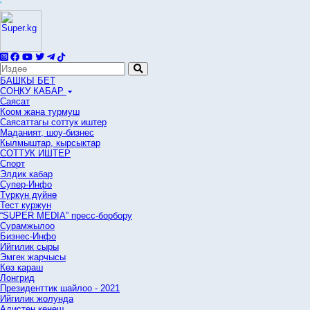
'
БАШКЫ БЕТ
СОҢКУ КАБАР
Саясат
Коом жана турмуш
Саясаттагы соттук иштер
Маданият, шоу-бизнес
Кылмыштар, кырсыктар
СОТТУК ИШТЕР
Спорт
Элдик кабар
Супер-Инфо
Түркүн дүйнө
Тест куржун
“SUPER MEDIA” пресс-борбору
Сурамжылоо
Бизнес-Инфо
Ийгилик сыры
Эмгек жарчысы
Көз караш
Лонгрид
Президенттик шайлоо - 2021
Ийгилик жолунда
Адистен кеңеш