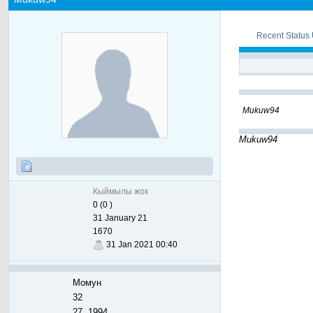
Recent Status
Mukuw94
Mukuw94
Кыймылы жок
0 (0 )
31 January 21
1670
31 Jan 2021 00:40
Момун
32
27, 1994