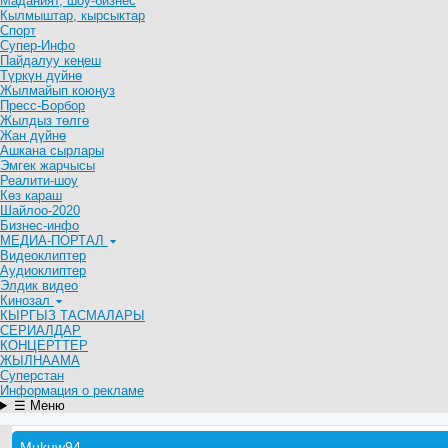
Маданият, шоу-бизнес
Кылмыштар, кырсыктар
Спорт
Супер-Инфо
Пайдалуу кеңеш
Түркүн дүйнө
Жылмайып коюңуз
Пресс-Борбор
Жылдыз төлгө
Жан дүйнө
Ашкана сырлары
Эмгек жарчысы
Реалити-шоу
Көз караш
Шайлоо-2020
Бизнес-инфо
МЕДИА-ПОРТАЛ
Видеоклиптер
Аудиоклиптер
Элдик видео
Кинозал
КЫРГЫЗ ТАСМАЛАРЫ
СЕРИАЛДАР
КОНЦЕРТТЕР
ЖЫЛНААМА
Суперстан
Информация о рекламе
☰ Меню
Mukuw94