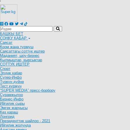
'
БАШКЫ БЕТ
СОҢКУ КАБАР
Саясат
Коом жана турмуш
Саясаттагы соттук иштер
Маданият, шоу-бизнес
Кылмыштар, кырсыктар
СОТТУК ИШТЕР
Спорт
Элдик кабар
Супер-Инфо
Түркүн дүйнө
Тест куржун
“SUPER MEDIA” пресс-борбору
Сурамжылоо
Бизнес-Инфо
Ийгилик сыры
Эмгек жарчысы
Көз караш
Лонгрид
Президенттик шайлоо - 2021
Ийгилик жолунда
Адистен кеңеш