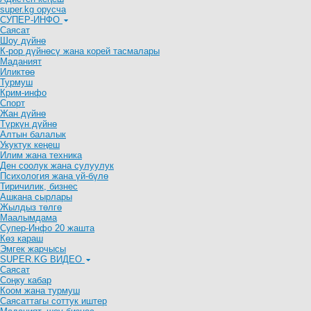
super.kg орусча
СУПЕР-ИНФО
Саясат
Шоу дүйнө
К-рор дүйнөсү жана корей тасмалары
Маданият
Иликтөө
Турмуш
Крим-инфо
Спорт
Жан дүйнө
Түркүн дүйнө
Алтын балалык
Укуктук кеӊеш
Илим жана техника
Ден соолук жана сулуулук
Психология жана үй-бүлө
Тиричилик, бизнес
Ашкана сырлары
Жылдыз төлгө
Маалымдама
Супер-Инфо 20 жашта
Көз караш
Эмгек жарчысы
SUPER.KG ВИДЕО
Саясат
Cоңку кабар
Коом жана турмуш
Саясаттагы соттук иштер