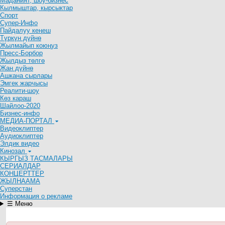
Маданият, шоу-бизнес
Кылмыштар, кырсыктар
Спорт
Супер-Инфо
Пайдалуу кеңеш
Түркүн дүйнө
Жылмайып коюңуз
Пресс-Борбор
Жылдыз төлгө
Жан дүйнө
Ашкана сырлары
Эмгек жарчысы
Реалити-шоу
Көз караш
Шайлоо-2020
Бизнес-инфо
МЕДИА-ПОРТАЛ
Видеоклиптер
Аудиоклиптер
Элдик видео
Кинозал
КЫРГЫЗ ТАСМАЛАРЫ
СЕРИАЛДАР
КОНЦЕРТТЕР
ЖЫЛНААМА
Суперстан
Информация о рекламе
☰ Меню