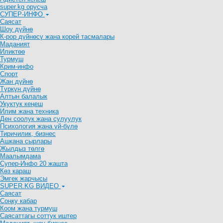
super.kg орусча
СУПЕР-ИНФО
Саясат
Шоу дүйнө
К-рор дүйнөсү жана корей тасмалары
Маданият
Иликтөө
Турмуш
Крим-инфо
Спорт
Жан дүйнө
Түркүн дүйнө
Алтын балалык
Укуктук кеӊеш
Илим жана техника
Ден соолук жана сулуулук
Психология жана үй-бүлө
Тиричилик, бизнес
Ашкана сырлары
Жылдыз төлгө
Маалымдама
Супер-Инфо 20 жашта
Көз караш
Эмгек жарчысы
SUPER.KG ВИДЕО
Саясат
Cоңку кабар
Коом жана турмуш
Саясаттагы соттук иштер