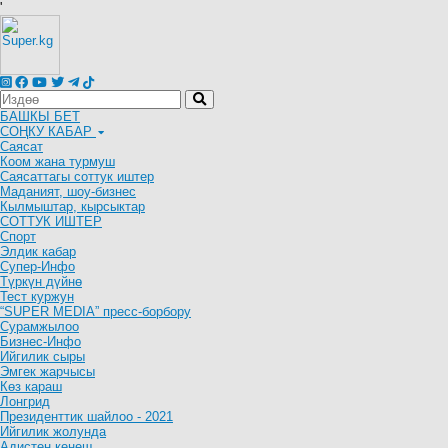
'
БАШКЫ БЕТ
СОҢКУ КАБАР
Саясат
Коом жана турмуш
Саясаттагы соттук иштер
Маданият, шоу-бизнес
Кылмыштар, кырсыктар
СОТТУК ИШТЕР
Спорт
Элдик кабар
Супер-Инфо
Түркүн дүйнө
Тест куржун
“SUPER MEDIA” пресс-борбору
Сурамжылоо
Бизнес-Инфо
Ийгилик сыры
Эмгек жарчысы
Көз караш
Лонгрид
Президенттик шайлоо - 2021
Ийгилик жолунда
Адистен кеңеш