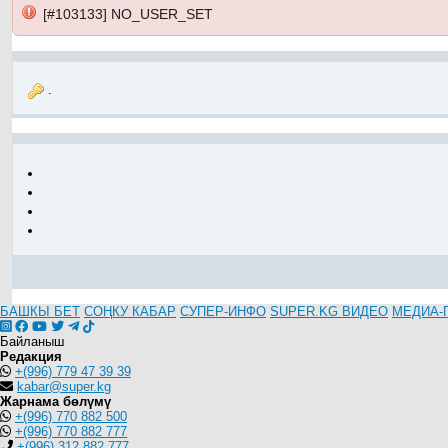
[#103133] NO_USER_SET
.
БАШКЫ БЕТ
СОҢКУ КАБАР
СУПЕР-ИНФО
SUPER.KG ВИДЕО
МЕДИА-
Байланыш
Редакция
+(996) 779 47 39 39
kabar@super.kg
Жарнама бөлүмү
+(996) 770 882 500
+(996) 770 882 777
+(996) 312 882 777