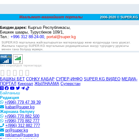
Маалымат-маанайшат порталы
2006-2020 © SUPER.KG
Кыргыз Республикасы,
Биздин дарек:
Бишкек шаары, Турусбеков 109/1,
Тел.:
+996 312 88-24-00,
portal@super.kg
SUPER.KG порталына жайгаштырылган материалдар жеке колдонууда гана уруксат.
Жалпыга таратуу SUPER.KG порталынын редакциясынын жазуу түрүндөгү уруксаты
менен гана болушу мүмкүн.
Биз социалдык тармактарда:
БАШКЫ БЕТ
СОҢКУ КАБАР
СУПЕР-ИНФО
SUPER.KG ВИДЕО
МЕДИА-
ПОРТАЛ
Кинозал
ЖЫЛНААМА
Суперстан
Байланыш
Редакция
+(996) 779 47 39 39
kabar@super.kg
Жарнама бөлүмү
+(996) 770 882 500
+(996) 770 882 777
+(996) 312 882 777
pr@super.kg
reklama@super.kg