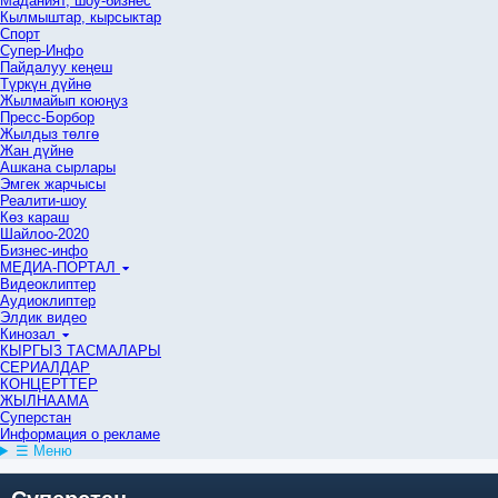
Маданият, шоу-бизнес
Кылмыштар, кырсыктар
Спорт
Супер-Инфо
Пайдалуу кеңеш
Түркүн дүйнө
Жылмайып коюңуз
Пресс-Борбор
Жылдыз төлгө
Жан дүйнө
Ашкана сырлары
Эмгек жарчысы
Реалити-шоу
Көз караш
Шайлоо-2020
Бизнес-инфо
МЕДИА-ПОРТАЛ
Видеоклиптер
Аудиоклиптер
Элдик видео
Кинозал
КЫРГЫЗ ТАСМАЛАРЫ
СЕРИАЛДАР
КОНЦЕРТТЕР
ЖЫЛНААМА
Суперстан
Информация о рекламе
☰ Меню