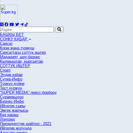
'
БАШКЫ БЕТ
СОҢКУ КАБАР
Саясат
Коом жана турмуш
Саясаттагы соттук иштер
Маданият, шоу-бизнес
Кылмыштар, кырсыктар
СОТТУК ИШТЕР
Спорт
Элдик кабар
Супер-Инфо
Түркүн дүйнө
Тест куржун
“SUPER MEDIA” пресс-борбору
Сурамжылоо
Бизнес-Инфо
Ийгилик сыры
Эмгек жарчысы
Көз караш
Лонгрид
Президенттик шайлоо - 2021
Ийгилик жолунда
Адистен кеңеш