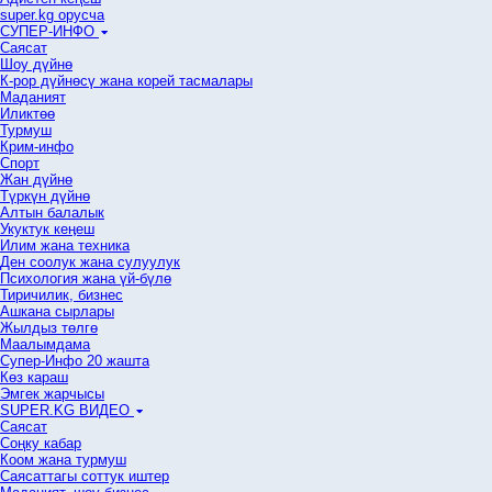
super.kg орусча
СУПЕР-ИНФО
Саясат
Шоу дүйнө
К-рор дүйнөсү жана корей тасмалары
Маданият
Иликтөө
Турмуш
Крим-инфо
Спорт
Жан дүйнө
Түркүн дүйнө
Алтын балалык
Укуктук кеӊеш
Илим жана техника
Ден соолук жана сулуулук
Психология жана үй-бүлө
Тиричилик, бизнес
Ашкана сырлары
Жылдыз төлгө
Маалымдама
Супер-Инфо 20 жашта
Көз караш
Эмгек жарчысы
SUPER.KG ВИДЕО
Саясат
Cоңку кабар
Коом жана турмуш
Саясаттагы соттук иштер